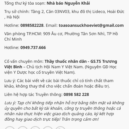
Tổng thư ký tòa soạn:
Nhà báo Nguyễn Khải
Trụ sở chính: Tầng 2, Căn 03NV03, khu đô thị Lideco, Hoài Đức
, Hà Nội
Hotline:
0898582228
. Email:
toasoansuckhoeviet@gmail.com
Văn phòng TP.HCM: 909 Âu cơ, Phường Tân Sơn Nhì, TP Hồ
Chí Minh
Hotline:
0949.737.666
Cố vấn chuyên môn:
Thầy thuốc nhân dân - GS.TS Trương
Việt Bình
– Chủ tịch Hội Nam Y Việt Nam. (Nguyên GĐ Học
viện Y Dược học cổ truyền Việt Nam).
Lưu ý: Các bài viết về các bài thuốc chỉ có tính chất tham
khảo, không thay thế cho việc chẩn đoán hoặc điều trị.
Liên hệ hợp tác Truyền thông:
0898 582 228
Lưu ý: Tạp chí không tiếp nhận hỗ trợ bằng tiền mặt và không
ủy quyền cho bất kỳ tài khoản, công ty truyền thông hoặc cá
nhân nào thực hiện việc giao dịch quảng cáo, ký kết hợp
đồng hay giao dịch trực tiếp! Trân trọng cảm ơn!