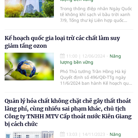
Trong thông điệp nhân Ngày Quốc
tế không khí sạch vì bầu trời xanh
7/9, Tổng thư ký Liên hợp quốc
(LHQ) Antonio Guterres lên tiếng
kêu gọi cộng đồng quốc tế đầu tư
Kế hoạch quốc gia loại trừ các chất làm suy
vào không khí sạch để cứu sống
được nhiều người và chống biến
giảm tầng ozon
đổi khí hậu.
11:00
|
12/06/2024
Năng
lượng bền vững
Phó Thủ tướng Trần Hồng Hà ký
Quyết định số 496/QĐ-TTg ngày
11/6/2024 ban hành Kế hoạch quốc
gia về quản lý, loại trừ các chất làm
suy giảm tầng ozon, chất gây hiệu
Quản lý hóa chất không chặt chẽ gây thất thoát
ứng nhà kính được kiểm soát.
lãng phí, cùng nhiều sai phạm khác, chủ tịch
Công ty TNHH MTV Cấp thoát nước Kiên Giang
bị cách chức
13:03
|
14/11/2023
Năng