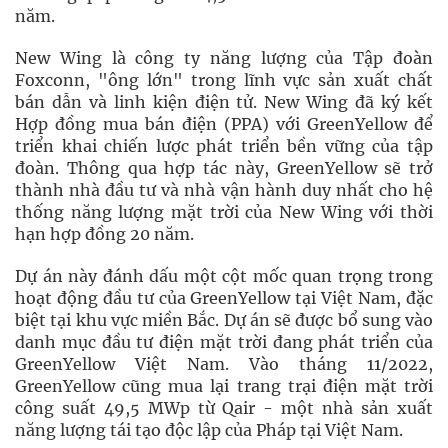
năm.
New Wing là công ty năng lượng của Tập đoàn
Foxconn, "ông lớn" trong lĩnh vực sản xuất chất
bán dẫn và linh kiện điện tử. New Wing đã ký kết
Hợp đồng mua bán điện (PPA) với GreenYellow để
triển khai chiến lược phát triển bền vững của tập
đoàn. Thông qua hợp tác này, GreenYellow sẽ trở
thành nhà đầu tư và nhà vận hành duy nhất cho hệ
thống năng lượng mặt trời của New Wing với thời
hạn hợp đồng 20 năm.
Dự án này đánh dấu một cột mốc quan trọng trong
hoạt động đầu tư của GreenYellow tại Việt Nam, đặc
biệt tại khu vực miền Bắc. Dự án sẽ được bổ sung vào
danh mục đầu tư điện mặt trời đang phát triển của
GreenYellow Việt Nam. Vào tháng 11/2022,
GreenYellow cũng mua lại trang trại điện mặt trời
công suất 49,5 MWp từ Qair - một nhà sản xuất
năng lượng tái tạo độc lập của Pháp tại Việt Nam.