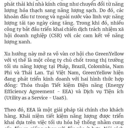
phát thải khí nhà kính cũng như chuyển đổi từ năng
lượng hóa thạch sang năng lượng sạch. Do đó, các
khoản đầu tư trong và ngoài nước vào lĩnh vực năng
lượng tái tạo ngày càng tăng. Trong khi đó, nhiều
công ty bắt đầu triển khai chiến dịch trách nhiệm xã
hội doanh nghiệp (CSR) với các cam kết về năng
lượng xanh.
Xu hướng này mở ra vô vàn cơ hội cho GreenYellow
với vị thế là một công ty chủ chốt trong thị trường
tối ưu năng lượng tại Pháp, Brazil, Colombia, Nam
Phi và Thái Lan. Tại Việt Nam, GreenYellow hiện
đang phát triển kinh doanh với hai hình thức hợp
đồng: Thỏa thuận Tiết kiệm Điện năng (Energy
Efficiency Agreement - EEA) và Dịch vụ Tiện ích
(Utility as a Service - UaaS).
Theo đó, EEA là một giải pháp tài chính cho khách
hàng. Khái niệm tiết kiệm năng lượng được triển
khai dựa trên việc tối ưu hóa hệ thống nhằm cung