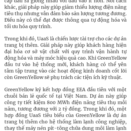
cấp đầu ra giống nhau với đầu vào ít hơn. Nói cách
khác, giải pháp này giúp giảm thiểu lượng điện năng
tiêu thụ nhưng vẫn đảm bảo sản lượng tương đương.
Điều này có thể đạt được thông qua tự động hóa và
tối ưu hóa quy trình.
Trong khi đó, UaaS là chiến lược tài trợ cho các dự án
trang bị thêm. Giải pháp này giúp khách hàng hiện
đại hóa cơ sở vật chất với quy trình vận hành tự
động hóa và máy móc hiệu quả cao. Khi GreenYellow
đầu tư vào hệ thống mới, khách hàng có thể yên
tâm tập trung vào các hoạt động kinh doanh cốt lõi
còn GreenYellow sẽ phụ trách các tiện ích kỹ thuật.
GreenYellow ký kết hợp đồng EEA đầu tiên với một
chuỗi bán lẻ quốc tế tại Việt Nam. Dự án này giúp
công ty tiết kiệm 800 MWh điện năng tiêu thụ mỗi
năm, tương đương với 2 tỷ đồng. Trong khi đó, một
hợp đồng UaaS tiêu biểu của GreenYellow là dự án
trang bị thêm cho hệ thống làm lạnh công nghiệp,
thay thế máy nén pít-tông chứa dung môi làm lạnh