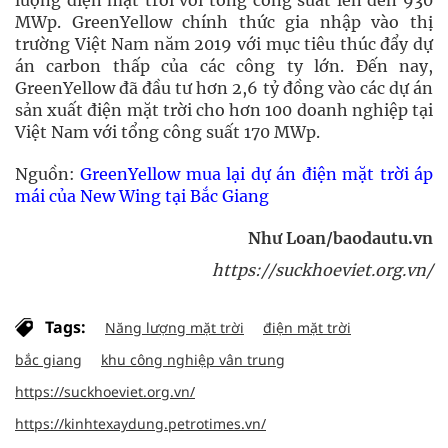
lượng điện mặt trời với tổng công suất lên đến 930
MWp. GreenYellow chính thức gia nhập vào thị
trường Việt Nam năm 2019 với mục tiêu thúc đẩy dự
án carbon thấp của các công ty lớn. Đến nay,
GreenYellow đã đầu tư hơn 2,6 tỷ đồng vào các dự án
sản xuất điện mặt trời cho hơn 100 doanh nghiệp tại
Việt Nam với tổng công suất 170 MWp.
Nguồn:
GreenYellow mua lại dự án điện mặt trời áp
mái của New Wing tại Bắc Giang
Như Loan/baodautu.vn
https://suckhoeviet.org.vn/
Tags:
Năng lượng mặt trời
điện mặt trời
bắc giang
khu công nghiệp vân trung
https://suckhoeviet.org.vn/
https://kinhtexaydung.petrotimes.vn/