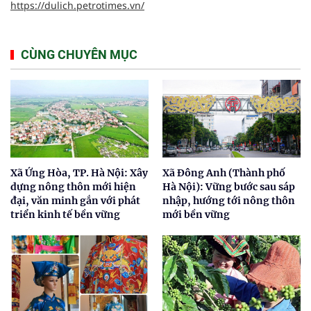
https://dulich.petrotimes.vn/
CÙNG CHUYÊN MỤC
Xã Ứng Hòa, TP. Hà Nội: Xây
Xã Đông Anh (Thành phố
dựng nông thôn mới hiện
Hà Nội): Vững bước sau sáp
đại, văn minh gắn với phát
nhập, hướng tới nông thôn
triển kinh tế bền vững
mới bền vững