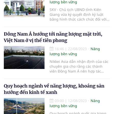
lượng bền vững
SKV - Chủ tịch UBND tỉnh Kiên
Giang vừa ký quyết định kỷ luật
bằng hình thức cách chức đối với
ông Nguyễn Hữu Hoài Phương,
Chủ tịch Công ty TNHH MTV Cấp
Đông Nam Á hướng tới năng lượng mặt trời,
thoát nước Kiên Giang do để xảy ra
nhiều sai phạm.
Việt Nam ở vị thế tiên phong
16:46
|
22/08/2023
Năng
lượng bền vững
Nikkei Asia dẫn nhận định của các
chuyên gia cho rằng các thành
viên Đông Nam Á nên hợp tác
cùng nhau để đưa khu vực trở
thành trung tâm sản xuất năng
Quy hoạch ngành về năng lượng, khoáng sản
lượng mặt trời.
hướng đến kinh tế xanh
09:00
|
12/08/2023
Năng
lượng bền vững
Quy hoạch ngành quốc gia trong