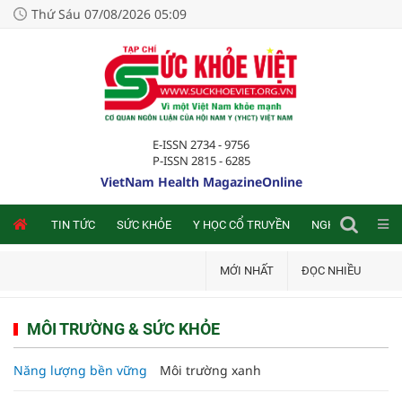
Thứ Sáu 07/08/2026 05:09
E-ISSN 2734 - 9756
P-ISSN 2815 - 6285
VietNam Health MagazineOnline
NLINE
TIN TỨC
SỨC KHỎE
Y HỌC CỔ TRUYỀN
NGHIÊN CỨU TRA
MỚI NHẤT
ĐỌC NHIỀU
MÔI TRƯỜNG & SỨC KHỎE
Năng lượng bền vững
Môi trường xanh