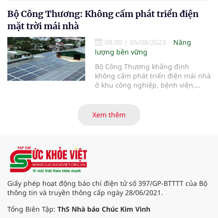
lượng quốc gia.
Bộ Công Thương: Không cấm phát triển điện
mặt trời mái nhà
08:00
|
05/08/2023
Năng
lượng bền vững
Bộ Công Thương khẳng định
không cấm phát triển điện mái nhà
ở khu công nghiệp, bệnh viện,
trường học mà chỉ là chưa ưu tiên
phát triển ngay.
Xem thêm
Giấy phép hoạt động báo chí điện tử số 397/GP-BTTTT của Bộ
thông tin và truyền thông cấp ngày 28/06/2021.
Tổng Biên Tập:
ThS Nhà báo Chúc Kim Vinh