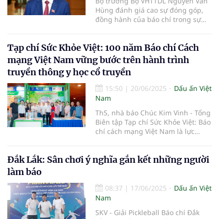
Bộ trưởng Bộ VHTTDL Nguyễn Văn
Hùng đánh giá cao sự đóng góp,
đồng hành của báo chí trong sự
nghiệp xây dựng và bảo vệ Tổ quốc
suốt một thế kỷ qua.
Tạp chí Sức Khỏe Việt: 100 năm Báo chí Cách
mạng Việt Nam vững bước trên hành trình
truyền thông y học cổ truyền
15:50
|
20/06/2025
Dấu ấn Việt
Nam
ThS, nhà báo Chúc Kim Vinh - Tổng
Biên tập Tạp chí Sức Khỏe Việt: Báo
chí cách mạng Việt Nam là lực
lượng xung kích trên mặt trận tư
tưởng – văn hóa...
Đắk Lắk: Sân chơi ý nghĩa gắn kết những người
làm báo
08:37
|
17/06/2025
Dấu ấn Việt
Nam
SKV - Giải Pickleball Báo chí Đắk