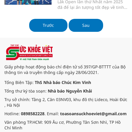
Lắk Open lần thứ Nhất năm 2025
đã để lại ấn tượng tốt đẹp về tinh
thần đoàn kết của những người
làm báo trên địa bàn tỉnh Đắk Lắk,
là sân chơi ý nghĩa chào mừng kỷ
Trước
Sau
niệm 100 năm Ngày Báo chí cách
mạng Việt Nam (21/6/1925 -
21/6/2025).
Giấy phép hoạt động báo chí điện tử số 397/GP-BTTTT của Bộ
thông tin và truyền thông cấp ngày 28/06/2021.
Tổng Biên Tập:
ThS Nhà báo Chúc Kim Vinh
Tổng thư ký tòa soạn:
Nhà báo Nguyễn Khải
Trụ sở chính: Tầng 2, Căn 03NV03, khu đô thị Lideco, Hoài Đức
, Hà Nội
Hotline:
0898582228
. Email:
toasoansuckhoeviet@gmail.com
Văn phòng TP.HCM: 909 Âu cơ, Phường Tân Sơn Nhì, TP Hồ
Chí Minh