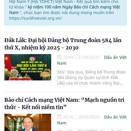
Hội Nam Y (Hội YDHCT) Việt Nam - Kết quả tìm kiếm cho
từ khóa "
kỷ niệm 100 năm Ngày Báo chí Cách mạng Việt
Nam
", chúc bạn tìm được nội dung mong muốn trên
https://suckhoeviet.org.vn/
Đắk Lắk: Đại hội Đảng bộ Trung đoàn 584 lần
thứ X, nhiệm kỳ 2025 - 2030
19:54
|
21/06/2025
Dấu ấn Việt
Nam
SKV- Vừa qua, Đảng bộ Trung đoàn
584 (Đảng ủy Quân sự tỉnh Đắk
Lắk) vừa tổ chức thành công Đại
hội lần thứ X, nhiệm kỳ 2025 -
2030. Đại tá Lê Văn Hùng, Ủy viên
Báo chí Cách mạng Việt Nam: “Mạch nguồn tri
Ban Thường vụ Đảng ủy Quân sự
tỉnh, Phó Chỉ huy trưởng kiêm
thức - Kết nối niềm tin”
Tham mưu trưởng Bộ CHQS tỉnh
Đắk Lắk dự và phát biểu chỉ đạo
20:16
|
20/06/2025
Dấu ấn Việt
đại hội.
Nam