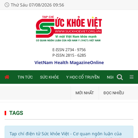
Thứ Sáu 07/08/2026 09:56
E-ISSN 2734 - 9756
P-ISSN 2815 - 6285
VietNam Health MagazineOnline
NLINE
TIN TỨC
SỨC KHỎE
Y HỌC CỔ TRUYỀN
NGHIÊN CỨU TRA
MỚI NHẤT
ĐỌC NHIỀU
TAGS
Tạp chí điện tử Sức khỏe Việt - Cơ quan ngôn luận của