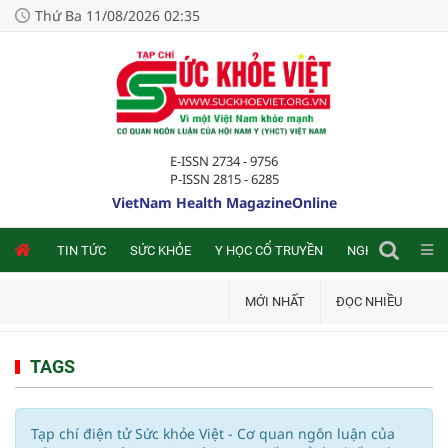
Thứ Ba 11/08/2026 02:35
E-ISSN 2734 - 9756
P-ISSN 2815 - 6285
VietNam Health MagazineOnline
NLINE
TIN TỨC
SỨC KHỎE
Y HỌC CỔ TRUYỀN
NGHIÊN CỨU TRA
MỚI NHẤT
ĐỌC NHIỀU
TAGS
Tạp chí điện tử Sức khỏe Việt - Cơ quan ngôn luận của