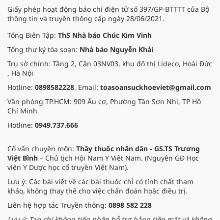
Giấy phép hoạt động báo chí điện tử số 397/GP-BTTTT của Bộ
thông tin và truyền thông cấp ngày 28/06/2021.
Tổng Biên Tập:
ThS Nhà báo Chúc Kim Vinh
Tổng thư ký tòa soạn:
Nhà báo Nguyễn Khải
Trụ sở chính: Tầng 2, Căn 03NV03, khu đô thị Lideco, Hoài Đức
, Hà Nội
Hotline:
0898582228
. Email:
toasoansuckhoeviet@gmail.com
Văn phòng TP.HCM: 909 Âu cơ, Phường Tân Sơn Nhì, TP Hồ
Chí Minh
Hotline:
0949.737.666
Cố vấn chuyên môn:
Thầy thuốc nhân dân - GS.TS Trương
Việt Bình
– Chủ tịch Hội Nam Y Việt Nam. (Nguyên GĐ Học
viện Y Dược học cổ truyền Việt Nam).
Lưu ý: Các bài viết về các bài thuốc chỉ có tính chất tham
khảo, không thay thế cho việc chẩn đoán hoặc điều trị.
Liên hệ hợp tác Truyền thông:
0898 582 228
Lưu ý: Tạp chí không tiếp nhận hỗ trợ bằng tiền mặt và không