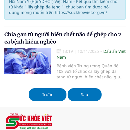
Hội Nam Y (Hội YDHCT) Việt Nam - Kết quả tìm kiếm cho
từ khóa "
lấy ghép đa tạng
", chúc bạn tìm được nội
dung mong muốn trên https://suckhoeviet.org.vn/
Chia gan từ người hiến chết não để ghép cho 2
ca bệnh hiểm nghèo
13:19
|
10/11/2025
Dấu ấn Việt
Nam
Bệnh viện Trung ương Quân đội
108 vừa tổ chức ca lấy ghép đa
tạng từ người hiến chết não, giúp
hồi sinh sự sống của 6 người mắc
bệnh.
Trước
Sau