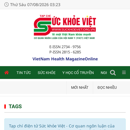
Thứ Sáu 07/08/2026 03:23
E-ISSN 2734 - 9756
P-ISSN 2815 - 6285
VietNam Health MagazineOnline
NLINE
TIN TỨC
SỨC KHỎE
Y HỌC CỔ TRUYỀN
NGHIÊN CỨU TRA
MỚI NHẤT
ĐỌC NHIỀU
TAGS
Tạp chí điện tử Sức khỏe Việt - Cơ quan ngôn luận của