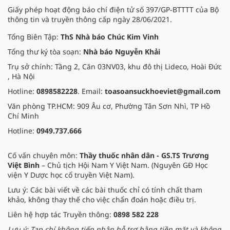
Giấy phép hoạt động báo chí điện tử số 397/GP-BTTTT của Bộ
thông tin và truyền thông cấp ngày 28/06/2021.
Tổng Biên Tập:
ThS Nhà báo Chúc Kim Vinh
Tổng thư ký tòa soạn:
Nhà báo Nguyễn Khải
Trụ sở chính: Tầng 2, Căn 03NV03, khu đô thị Lideco, Hoài Đức
, Hà Nội
Hotline:
0898582228
. Email:
toasoansuckhoeviet@gmail.com
Văn phòng TP.HCM: 909 Âu cơ, Phường Tân Sơn Nhì, TP Hồ
Chí Minh
Hotline:
0949.737.666
Cố vấn chuyên môn:
Thầy thuốc nhân dân - GS.TS Trương
Việt Bình
– Chủ tịch Hội Nam Y Việt Nam. (Nguyên GĐ Học
viện Y Dược học cổ truyền Việt Nam).
Lưu ý: Các bài viết về các bài thuốc chỉ có tính chất tham
khảo, không thay thế cho việc chẩn đoán hoặc điều trị.
Liên hệ hợp tác Truyền thông:
0898 582 228
Lưu ý: Tạp chí không tiếp nhận hỗ trợ bằng tiền mặt và không