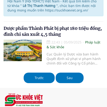
Hội Nam Y (Hội YDHCT) Việt Nam - Kết quả tìm kiếm cho
từ khóa "
Lê Thị Thanh Hương
", chúc bạn tìm được nội
dung mong muốn trên https://suckhoeviet.org.vn/
Dược phẩm Thành Phát bị phạt 180 triệu đồng,
đình chỉ sản xuất 4,5 tháng
22:43
|
05/09/2025
Pháp luật
& Sức khỏe
Cục Quản lý Dược vừa ban hành
Quyết định xử phạt vi phạm hành
chính đối với Công ty Cổ phần
Dược phẩm Thành Phát do vi phạm
trong hoạt động sản xuất và lưu
hành thuốc.
Trước
Sau