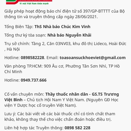
Giấy phép hoạt động báo chí điện tử số 397/GP-BTTTT của Bộ
thông tin và truyền thông cấp ngày 28/06/2021.
Tổng Biên Tập:
ThS Nhà báo Chúc Kim Vinh
Tổng thư ký tòa soạn:
Nhà báo Nguyễn Khải
Trụ sở chính: Tầng 2, Căn 03NV03, khu đô thị Lideco, Hoài Đức
, Hà Nội
Hotline:
0898582228
. Email:
toasoansuckhoeviet@gmail.com
Văn phòng TP.HCM: 909 Âu cơ, Phường Tân Sơn Nhì, TP Hồ
Chí Minh
Hotline:
0949.737.666
Cố vấn chuyên môn:
Thầy thuốc nhân dân - GS.TS Trương
Việt Bình
– Chủ tịch Hội Nam Y Việt Nam. (Nguyên GĐ Học
viện Y Dược học cổ truyền Việt Nam).
Lưu ý: Các bài viết về các bài thuốc chỉ có tính chất tham
khảo, không thay thế cho việc chẩn đoán hoặc điều trị.
Liên hệ hợp tác Truyền thông:
0898 582 228