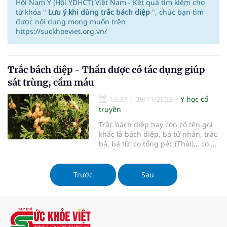
Hội Nam Y (Hội YDHCT) Việt Nam - Kết quả tìm kiếm cho
từ khóa "
Lưu ý khi dùng trắc bách diệp
", chúc bạn tìm
được nội dung mong muốn trên
https://suckhoeviet.org.vn/
Trắc bách diệp - Thần dược có tác dụng giúp
sát trùng, cầm máu
13:37
|
09/11/2023
Y học cổ
truyền
Trắc bách diệp hay còn có tên gọi
khác là bách diệp, bá tử nhân, trắc
bá, bá tử, co tổng péc (Thái)… có vị
đắng chát, tính hơi hàn. Là loại cây
cảnh đẹp nhưng cũng có rất nhiều
công dụng trong chữa bệnh. Trong
Trước
Sau
Y học cổ truyền, trắc bách diệp là
dược liệu có công dụng có tác
dụng giúp sát trùng, cầm máu,
lương huyết, thanh thấp nhiệt, làm
đen râu tóc…