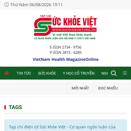
Thứ Năm 06/08/2026 19:11
E-ISSN 2734 - 9756
P-ISSN 2815 - 6285
VietNam Health MagazineOnline
NLINE
TIN TỨC
SỨC KHỎE
Y HỌC CỔ TRUYỀN
NGHIÊN CỨU TRA
MỚI NHẤT
ĐỌC NHIỀU
TAGS
Tạp chí điện tử Sức khỏe Việt - Cơ quan ngôn luận của