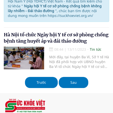
Hội Nam Y (Hội YDHCT) Việt Nam - Kết quả tìm kiếm cho
từ khóa "
Ngày hội Y tế cơ sở phòng chống bệnh không
lây nhiễm - Đái tháo đường
", chúc bạn tìm được nội
dung mong muốn trên https://suckhoeviet.org.vn/
Hà Nội tổ chức Ngày hội Y tế cơ sở phòng chống
bệnh tăng huyết áp và đái tháo đường
08:44
|
13/11/2023
Tin tức
Mới đây, tại huyện Ba Vì, Sở Y tế Hà
Nội đã phối hợp với UBND huyện
Ba Vì tổ chức Ngày hội Y tế cơ sở
phòng chống bệnh không lây – Đái
tháo đường, Tăng huyết áp.
Trước
Sau