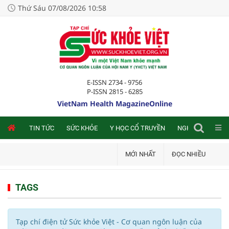
Thứ Sáu 07/08/2026 10:58
E-ISSN 2734 - 9756
P-ISSN 2815 - 6285
VietNam Health MagazineOnline
NLINE
TIN TỨC
SỨC KHỎE
Y HỌC CỔ TRUYỀN
NGHIÊN CỨU TRA
MỚI NHẤT
ĐỌC NHIỀU
TAGS
Tạp chí điện tử Sức khỏe Việt - Cơ quan ngôn luận của