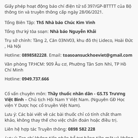
Giấy phép hoạt động báo chí điện tử số 397/GP-BTTTT của Bộ
thông tin và truyền thông cấp ngày 28/06/2021.
Tổng Biên Tập:
ThS Nhà báo Chúc Kim Vinh
Tổng thư ký tòa soạn:
Nhà báo Nguyễn Khải
Trụ sở chính: Tầng 2, Căn 03NV03, khu đô thị Lideco, Hoài Đức
, Hà Nội
Hotline:
0898582228
. Email:
toasoansuckhoeviet@gmail.com
Văn phòng TP.HCM: 909 Âu cơ, Phường Tân Sơn Nhì, TP Hồ
Chí Minh
Hotline:
0949.737.666
Cố vấn chuyên môn:
Thầy thuốc nhân dân - GS.TS Trương
Việt Bình
– Chủ tịch Hội Nam Y Việt Nam. (Nguyên GĐ Học
viện Y Dược học cổ truyền Việt Nam).
Lưu ý: Các bài viết về các bài thuốc chỉ có tính chất tham
khảo, không thay thế cho việc chẩn đoán hoặc điều trị.
Liên hệ hợp tác Truyền thông:
0898 582 228
Lưu ý: Tạp chí không tiếp nhận hỗ trợ bằng tiền mặt và không