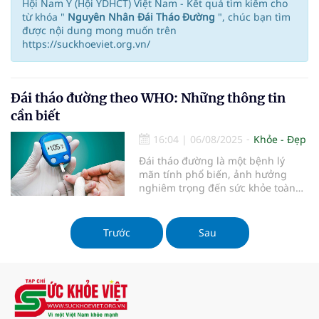
Hội Nam Y (Hội YDHCT) Việt Nam - Kết quả tìm kiếm cho
từ khóa "
Nguyên Nhân Đái Tháo Đường
", chúc bạn tìm
được nội dung mong muốn trên
https://suckhoeviet.org.vn/
Đái tháo đường theo WHO: Những thông tin
cần biết
16:04
|
06/08/2025
Khỏe - Đẹp
Đái tháo đường là một bệnh lý
mãn tính phổ biến, ảnh hưởng
nghiêm trọng đến sức khỏe toàn
diện của con người. Theo Tổ chức Y
tế Thế giới (WHO), việc hiểu rõ
định nghĩa và phân loại đái tháo
Trước
Sau
đường không chỉ giúp người bệnh
có cái nhìn đúng đắn về tình trạng
sức khỏe của mình mà còn hỗ trợ
trong việc lựa chọn phương pháp
điều trị phù hợp.