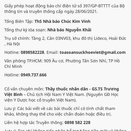
Giấy phép hoạt động báo chí điện tử số 397/GP-BTTTT của Bộ
thông tin và truyền thông cấp ngày 28/06/2021.
Tổng Biên Tập:
ThS Nhà báo Chúc Kim Vinh
Tổng thư ký tòa soạn:
Nhà báo Nguyễn Khải
Trụ sở chính: Tầng 2, Căn 03NV03, khu đô thị Lideco, Hoài Đức
, Hà Nội
Hotline:
0898582228
. Email:
toasoansuckhoeviet@gmail.com
Văn phòng TP.HCM: 909 Âu cơ, Phường Tân Sơn Nhì, TP Hồ
Chí Minh
Hotline:
0949.737.666
Cố vấn chuyên môn:
Thầy thuốc nhân dân - GS.TS Trương
Việt Bình
– Chủ tịch Hội Nam Y Việt Nam. (Nguyên GĐ Học
viện Y Dược học cổ truyền Việt Nam).
Lưu ý: Các bài viết về các bài thuốc chỉ có tính chất tham
khảo, không thay thế cho việc chẩn đoán hoặc điều trị.
Liên hệ hợp tác Truyền thông:
0898 582 228
Lưu ý: Tạp chí không tiếp nhận hỗ trợ bằng tiền mặt và không