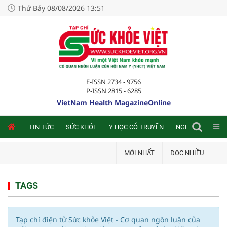
Thứ Bảy 08/08/2026 13:51
E-ISSN 2734 - 9756
P-ISSN 2815 - 6285
VietNam Health MagazineOnline
NLINE
TIN TỨC
SỨC KHỎE
Y HỌC CỔ TRUYỀN
NGHIÊN CỨU TRA
MỚI NHẤT
ĐỌC NHIỀU
TAGS
Tạp chí điện tử Sức khỏe Việt - Cơ quan ngôn luận của