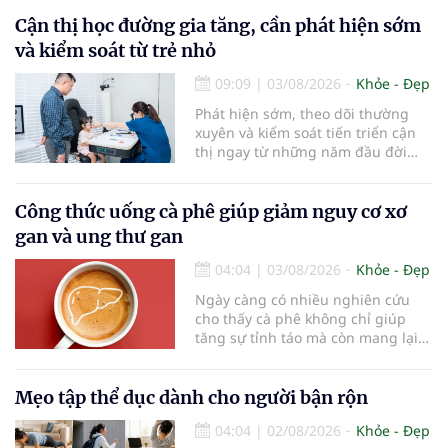
Cận thị học đường gia tăng, cần phát hiện sớm
và kiểm soát từ trẻ nhỏ
09:09
|
03/08/2026
Khỏe - Đẹp
Phát hiện sớm, theo dõi thường
xuyên và kiểm soát tiến triển cận
thị ngay từ những năm đầu đời
được các chuyên gia đánh giá là
chìa khóa bảo vệ thị lực lâu dài cho
trẻ. Đây cũng là định hướng của
Công thức uống cà phê giúp giảm nguy cơ xơ
Trung tâm Nhãn nhi và Kiểm soát
gan và ung thư gan
cận thị vừa được Bệnh viện Đông
Đô đưa vào hoạt động ngày 1/8.
04:04
|
03/08/2026
Khỏe - Đẹp
Ngày càng có nhiều nghiên cứu
cho thấy cà phê không chỉ giúp
tăng sự tỉnh táo mà còn mang lại
lợi ích cho nhiều cơ quan trong cơ
thể, đặc biệt là gan. Đây là cơ quan
đóng vai trò lọc độc tố, chuyển hóa
Mẹo tập thể dục dành cho người bận rộn
thuốc và dự trữ nhiều vitamin,
04:04
|
02/08/2026
Khỏe - Đẹp
khoáng chất thiết yếu nhưng cũng