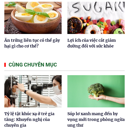
Ăn trứng liên tục có thể gây
Lợi ích của việc cắt giảm
hại gì cho cơ thể?
đường đối với sức khỏe
CÙNG CHUYÊN MỤC
Tỷ lệ tật khúc xạ ở trẻ gia
Súp lơ xanh mang đến hy
tăng: Khuyến nghị của
vọng mới trong phòng ngừa
chuyên gia
ung thư