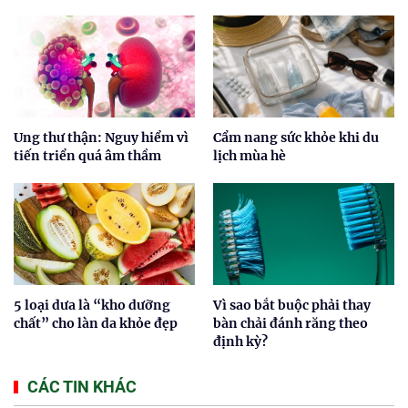
Ung thư thận: Nguy hiểm vì
Cẩm nang sức khỏe khi du
tiến triển quá âm thầm
lịch mùa hè
5 loại dưa là “kho dưỡng
Vì sao bắt buộc phải thay
chất” cho làn da khỏe đẹp
bàn chải đánh răng theo
định kỳ?
CÁC TIN KHÁC