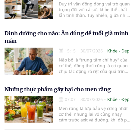
rất dễ bị tổn thương…
Duy trì vận động đóng vai trò quan
trọng đối với cả sức khỏe thể chất
lẫn tinh thần. Tuy nhiên, giữa nhịp
sống bận rộn và nhiều trách nhiệm
cần cân bằng, việc dành thời gian
cho các hoạt động tập luyện
Dinh dưỡng cho não: Ăn đúng để tuổi già minh
thường trở thành một thách thức
mẫn
không nhỏ…
15:15
|
30/07/2026
Khỏe - Đẹp
Não bộ là “trung tâm chỉ huy” của
cơ thể, đồng thời cũng là cơ quan
chịu tác động rõ rệt của quá trình
lão hóa. Một chế độ dinh dưỡng
khoa học, kết hợp lối sống lành
mạnh, có thể góp phần bảo vệ tế
Những thực phẩm gây hại cho men răng
bào thần kinh, duy trì trí nhớ và
07:07
|
30/07/2026
Khỏe - Đẹp
giúp NCT sống minh mẫn, tự chủ
lâu hơn.
Men răng là lớp bảo vệ cứng nhất
cơ thể, nhưng lại vô cùng nhạy
cảm trước axit và đường. khi độ pH
trong miệng giảm xuống dưới 5,5,
men răng sẽ bắt đầu mềm đi, mở