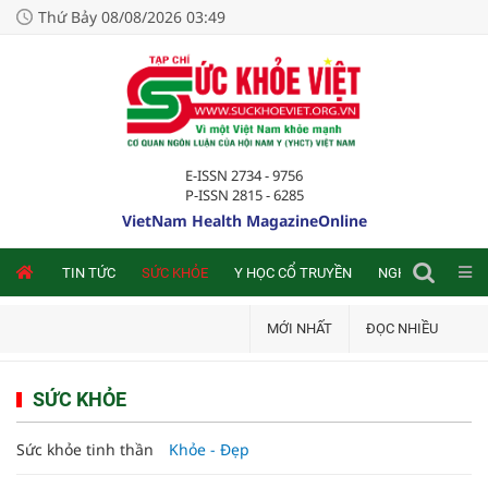
Thứ Bảy 08/08/2026 03:49
E-ISSN 2734 - 9756
P-ISSN 2815 - 6285
VietNam Health MagazineOnline
NLINE
TIN TỨC
SỨC KHỎE
Y HỌC CỔ TRUYỀN
NGHIÊN CỨU TRA
MỚI NHẤT
ĐỌC NHIỀU
SỨC KHỎE
Sức khỏe tinh thần
Khỏe - Đẹp