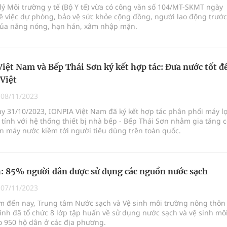
ý Môi trường y tế (Bộ Y tế) vừa có công văn số 104/MT-SKMT ngày
ề việc dự phòng, bảo vệ sức khỏe cộng đồng, người lao động trước
của nắng nóng, hạn hán, xâm nhập mặn.
iệt Nam và Bếp Thái Sơn ký kết hợp tác: Đưa nước tốt đ
 Việt
|
08/11/2023
ày 31/10/2023, IONPIA Việt Nam đã ký kết hợp tác phân phối máy l
tính với hệ thống thiết bị nhà bếp - Bếp Thái Sơn nhằm gia tăng 
ận máy nước kiềm tới người tiêu dùng trên toàn quốc.
: 85% người dân được sử dụng các nguồn nước sạch
|
07/11/2023
m đến nay, Trung tâm Nước sạch và Vệ sinh môi trường nông thôn
inh đã tổ chức 8 lớp tập huấn về sử dụng nước sạch và vệ sinh mô
o 950 hộ dân ở các địa phương.