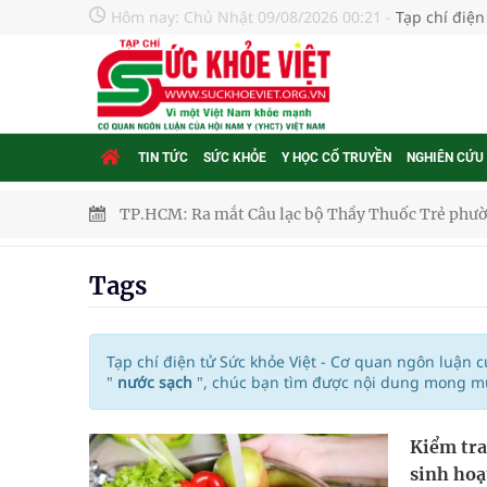
Hôm nay:
Chủ Nhật 09/08/2026 00:21
-
Tạp chí điện
TIN TỨC
SỨC KHỎE
Y HỌC CỔ TRUYỀN
NGHIÊN CỨU
TP.HCM: Ra mắt Câu lạc bộ Thầy Thuốc Trẻ phư
Tầm soát sớm ung thư vú giúp cứu sống hàng ng
Tags
Giải pháp nâng cao thị lực thời hiện đại
Triển khai đồng bộ các giải pháp quản lý chất lư
Tạp chí điện tử Sức khỏe Việt - Cơ quan ngôn luận 
"
nước sạch
", chúc bạn tìm được nội dung mong mu
Cách âm nhạc trị liệu được “đo ni đóng giày”
Kiểm tra
Dự báo thời tiết ngày 08/8/2026: Bắc Bộ nắng nón
sinh hoạ