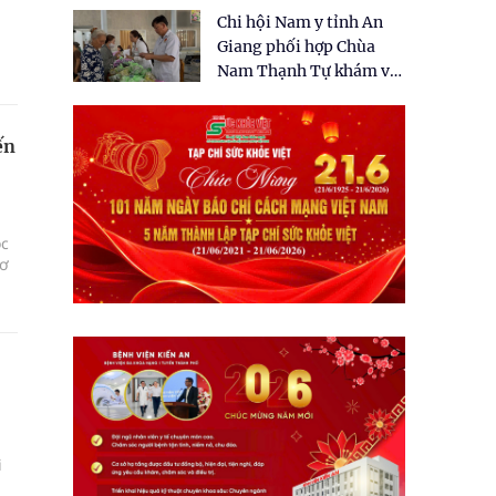
tặng quà cho 150 người
Chi hội Nam y tỉnh An
dân tại xã Tân Tập
Giang phối hợp Chùa
Nam Thạnh Tự khám và
cấp thuốc miễn phí cho
nhân dân
ến
ọc
cơ
i