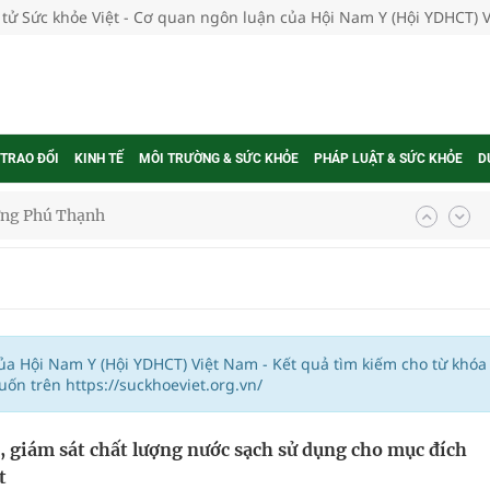
 tử Sức khỏe Việt - Cơ quan ngôn luận của Hội Nam Y (Hội YDHCT) 
 TRAO ĐỔI
KINH TẾ
MÔI TRƯỜNG & SỨC KHỎE
PHÁP LUẬT & SỨC KHỎE
D
ờng Phú Thạnh
hìn phụ nữ mỗi năm
ợng thuốc
của Hội Nam Y (Hội YDHCT) Việt Nam - Kết quả tìm kiếm cho từ khóa
ốn trên https://suckhoeviet.org.vn/
, giám sát chất lượng nước sạch sử dụng cho mục đích
g, nhiệt độ cao nhất 35 độ
t