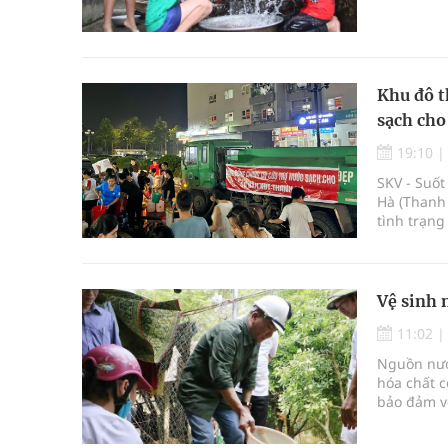
Khu đô t
sạch cho
19:10
SKV - Suốt
Hà (Thanh 
tình trạng
Vệ sinh 
11:02
Nguồn nước
hóa chất c
bảo đảm v