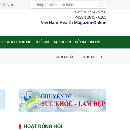
Việt Nam
E-ISSN 2734 - 9756
P-ISSN 2815 - 6285
VietNam Health MagazineOnline
U LỊCH & SỨC KHỎE
THẾ GIỚI
TẠP CHÍ IN
GỬI BÀI ONLINE
MỚI NHẤT
ĐỌC NHIỀU
HOẠT ĐỘNG HỘI