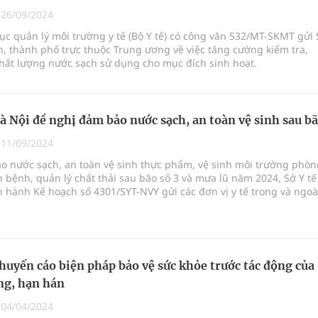
kỳ, khám sàng lọc cho người dân
|
26/09/2024
ục quản lý môi trường y tế (Bộ Y tế) có công văn 532/MT-SKMT gửi
ông cực hiệu quả
nh, thành phố trực thuộc Trung ương về việc tăng cường kiểm tra,
hất lượng nước sạch sử dụng cho mục đích sinh hoạt.
 chuyên gia
hát triển gắn với chuyển đổi số
Hà Nội đề nghị đảm bảo nước sạch, an toàn vệ sinh sau b
|
11/09/2024
o nước sạch, an toàn vệ sinh thực phẩm, vệ sinh môi trường phòn
 bệnh, quản lý chất thải sau bão số 3 và mưa lũ năm 2024, Sở Y tế
 hành Kế hoạch số 4301/SYT-NVY gửi các đơn vị y tế trong và ngoà
rực thuộc để triển
khuyến cáo biện pháp bảo vệ sức khỏe trước tác động của
ng, hạn hán
|
04/04/2024