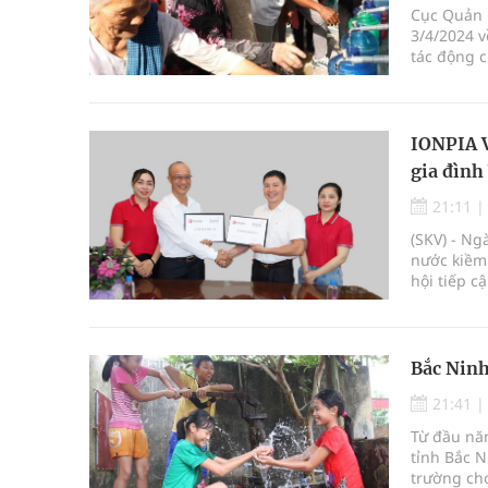
Cục Quản l
3/4/2024 v
tác động 
IONPIA V
gia đình
21:11
(SKV) - Ng
nước kiềm 
hội tiếp c
Bắc Ninh
21:41
Từ đầu nă
tỉnh Bắc N
trường ch