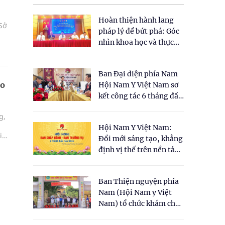
Hoàn thiện hành lang
 Sở
pháp lý để bứt phá: Góc
nhìn khoa học và thực
tiễn tại Tọa đàm " Đề
xuất một số nội dung
Ban Đại diện phía Nam
cho Luật Y dược cổ
ão
Hội Nam Y Việt Nam sơ
truyền Việt Nam"
kết công tác 6 tháng đầu
năm 2026
g,
Hội Nam Y Việt Nam:
i
Đổi mới sáng tạo, khẳng
định vị thế trên nền tảng
y học cổ truyền và khoa
học hiện đại
Ban Thiện nguyện phía
Nam (Hội Nam y Việt
Nam) tổ chức khám chữa
bệnh y học cổ truyền và