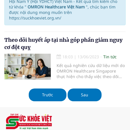
Hội Nam Y (Hội YDHCT) Việt Nam - Kết quả tìm kiếm cho
từ khóa "
OMRON Healthcare Việt Nam
", chúc bạn tìm
được nội dung mong muốn trên
https://suckhoeviet.org.vn/
Theo dõi huyết áp tại nhà góp phần giảm nguy
cơ đột quỵ
18:03
|
13/06/2023
Tin tức
Kết quả nghiên cứu dữ liệu mới do
OMRON Healthcare Singapore
thực hiện cho thấy việc theo dõi
huyết áp tại nhà có thể làm giảm
đáng kể nguy cơ đột quỵ. Theo đó,
những người có thói quen theo dõi
Trước
Sau
huyết áp tại nhà sẽ dễ dàng phát
hiện và kiểm soát tình trạng tăng
huyết áp - nguyên nhân hàng đầu
gây đột quỵ - hơn những người
không có thói quen này.