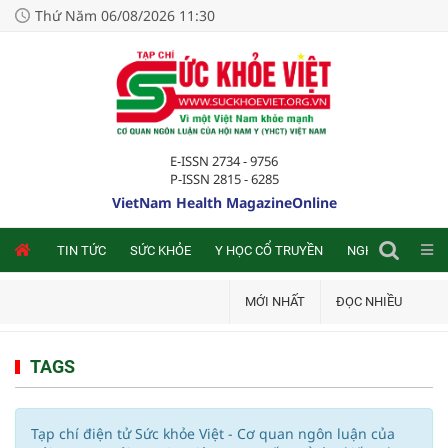
Thứ Năm 06/08/2026 11:30
E-ISSN 2734 - 9756
P-ISSN 2815 - 6285
VietNam Health MagazineOnline
NLINE
TIN TỨC
SỨC KHỎE
Y HỌC CỔ TRUYỀN
NGHIÊN CỨU TRA
MỚI NHẤT
ĐỌC NHIỀU
TAGS
Tạp chí điện tử Sức khỏe Việt - Cơ quan ngôn luận của