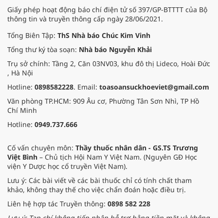
Giấy phép hoạt động báo chí điện tử số 397/GP-BTTTT của Bộ
thông tin và truyền thông cấp ngày 28/06/2021.
Tổng Biên Tập:
ThS Nhà báo Chúc Kim Vinh
Tổng thư ký tòa soạn:
Nhà báo Nguyễn Khải
Trụ sở chính: Tầng 2, Căn 03NV03, khu đô thị Lideco, Hoài Đức
, Hà Nội
Hotline:
0898582228
. Email:
toasoansuckhoeviet@gmail.com
Văn phòng TP.HCM: 909 Âu cơ, Phường Tân Sơn Nhì, TP Hồ
Chí Minh
Hotline:
0949.737.666
Cố vấn chuyên môn:
Thầy thuốc nhân dân - GS.TS Trương
Việt Bình
– Chủ tịch Hội Nam Y Việt Nam. (Nguyên GĐ Học
viện Y Dược học cổ truyền Việt Nam).
Lưu ý: Các bài viết về các bài thuốc chỉ có tính chất tham
khảo, không thay thế cho việc chẩn đoán hoặc điều trị.
Liên hệ hợp tác Truyền thông:
0898 582 228
Lưu ý: Tạp chí không tiếp nhận hỗ trợ bằng tiền mặt và không