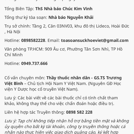
Tổng Biên Tập:
ThS Nhà báo Chúc Kim Vinh
Tổng thư ký tòa soạn:
Nhà báo Nguyễn Khải
Trụ sở chính: Tầng 2, Căn 03NV03, khu đô thị Lideco, Hoài Đức
, Hà Nội
Hotline:
0898582228
. Email:
toasoansuckhoeviet@gmail.com
Văn phòng TP.HCM: 909 Âu cơ, Phường Tân Sơn Nhì, TP Hồ
Chí Minh
Hotline:
0949.737.666
Cố vấn chuyên môn:
Thầy thuốc nhân dân - GS.TS Trương
Việt Bình
– Chủ tịch Hội Nam Y Việt Nam. (Nguyên GĐ Học
viện Y Dược học cổ truyền Việt Nam).
Lưu ý: Các bài viết về các bài thuốc chỉ có tính chất tham
khảo, không thay thế cho việc chẩn đoán hoặc điều trị.
Liên hệ hợp tác Truyền thông:
0898 582 228
Lưu ý: Tạp chí không tiếp nhận hỗ trợ bằng tiền mặt và không
ủy quyền cho bất kỳ tài khoản, công ty truyền thông hoặc cá
nhân nào thực hiện việc giao dịch quảng cáo, ký kết hợp