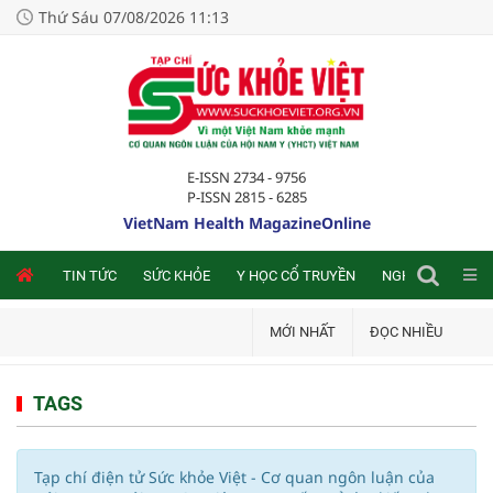
Thứ Sáu 07/08/2026 11:13
E-ISSN 2734 - 9756
P-ISSN 2815 - 6285
VietNam Health MagazineOnline
NLINE
TIN TỨC
SỨC KHỎE
Y HỌC CỔ TRUYỀN
NGHIÊN CỨU TRA
MỚI NHẤT
ĐỌC NHIỀU
TAGS
Tạp chí điện tử Sức khỏe Việt - Cơ quan ngôn luận của