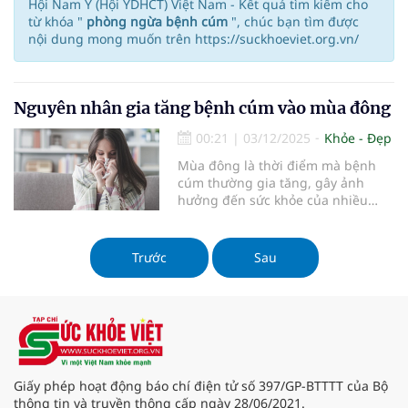
Hội Nam Y (Hội YDHCT) Việt Nam - Kết quả tìm kiếm cho
từ khóa "
phòng ngừa bệnh cúm
", chúc bạn tìm được
nội dung mong muốn trên https://suckhoeviet.org.vn/
Nguyên nhân gia tăng bệnh cúm vào mùa đông
00:21
|
03/12/2025
Khỏe - Đẹp
Mùa đông là thời điểm mà bệnh
cúm thường gia tăng, gây ảnh
hưởng đến sức khỏe của nhiều
người. Trong bài viết này, chúng ta
sẽ tìm hiểu về nguyên nhân gia
tăng bệnh cúm vào mùa đông, từ
Trước
Sau
đó giúp bạn có những biện pháp
phòng ngừa hiệu quả.
Giấy phép hoạt động báo chí điện tử số 397/GP-BTTTT của Bộ
thông tin và truyền thông cấp ngày 28/06/2021.