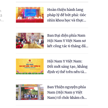
Hoàn thiện hành lang
m
pháp lý để bứt phá: Góc
đã
ng
nhìn khoa học và thực
tiễn tại Tọa đàm " Đề
xuất một số nội dung
Ban Đại diện phía Nam
cho Luật Y dược cổ
Hội Nam Y Việt Nam sơ
truyền Việt Nam"
kết công tác 6 tháng đầu
năm 2026
Hội Nam Y Việt Nam:
Đổi mới sáng tạo, khẳng
định vị thế trên nền tảng
y học cổ truyền và khoa
học hiện đại
Ban Thiện nguyện phía
Nam (Hội Nam y Việt
Nam) tổ chức khám chữa
bệnh y học cổ truyền và