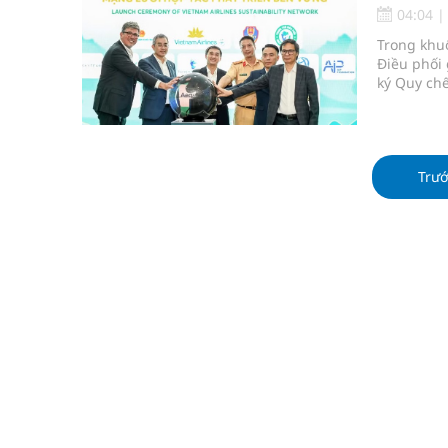
Đắk Lắk: Đẩy nhanh tiến độ khám sức khỏe định 
04:04
Trong khuô
Tổng hợp những cách trị thâm body nách, bẹn, m
Điều phối 
ký Quy ch
Tỷ lệ tật khúc xạ ở trẻ gia tăng: Khuyến nghị của
nhằm tối ư
Hội Đông y phường Cầu Kiệu ra mắt, định hướng p
Trư