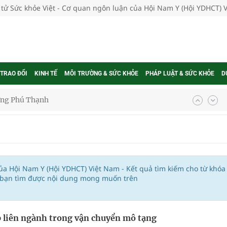
 tử Sức khỏe Việt - Cơ quan ngôn luận của Hội Nam Y (Hội YDHCT) 
 TRAO ĐỔI
KINH TẾ
MÔI TRƯỜNG & SỨC KHỎE
PHÁP LUẬT & SỨC KHỎE
D
ờng Phú Thạnh
hìn phụ nữ mỗi năm
ợng thuốc
của Hội Nam Y (Hội YDHCT) Việt Nam - Kết quả tìm kiếm cho từ khóa
c bạn tìm được nội dung mong muốn trên
g, nhiệt độ cao nhất 35 độ
 liên ngành trong vận chuyển mô tạng