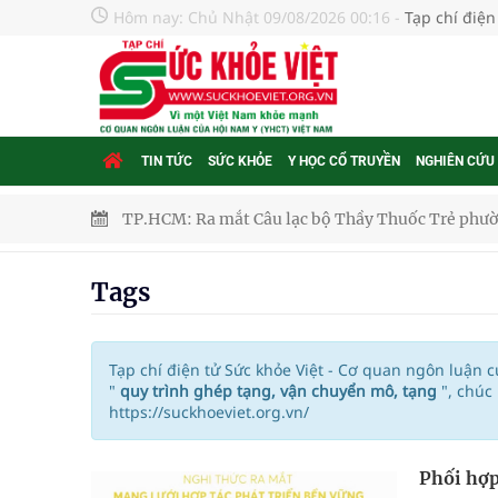
Hôm nay:
Chủ Nhật 09/08/2026 00:16
-
Tạp chí điện
TIN TỨC
SỨC KHỎE
Y HỌC CỔ TRUYỀN
NGHIÊN CỨU
TP.HCM: Ra mắt Câu lạc bộ Thầy Thuốc Trẻ phư
Tầm soát sớm ung thư vú giúp cứu sống hàng ng
Tags
Giải pháp nâng cao thị lực thời hiện đại
Triển khai đồng bộ các giải pháp quản lý chất lư
Tạp chí điện tử Sức khỏe Việt - Cơ quan ngôn luận 
"
quy trình ghép tạng, vận chuyển mô, tạng
", chú
https://suckhoeviet.org.vn/
Cách âm nhạc trị liệu được “đo ni đóng giày”
Dự báo thời tiết ngày 08/8/2026: Bắc Bộ nắng nón
Phối hợp