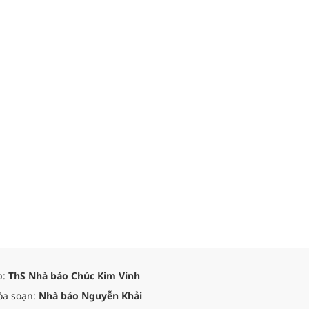
p:
ThS Nhà báo Chúc Kim Vinh
òa soạn:
Nhà báo Nguyễn Khải