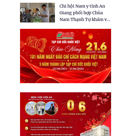
tặng quà cho 150 người
Chi hội Nam y tỉnh An
dân tại xã Tân Tập
Giang phối hợp Chùa
Nam Thạnh Tự khám và
cấp thuốc miễn phí cho
nhân dân