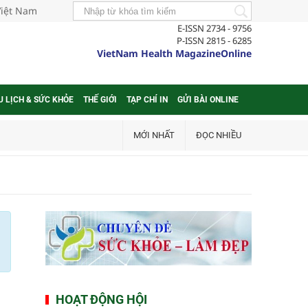
Việt Nam
E-ISSN 2734 - 9756
P-ISSN 2815 - 6285
VietNam Health MagazineOnline
U LỊCH & SỨC KHỎE
THẾ GIỚI
TẠP CHÍ IN
GỬI BÀI ONLINE
MỚI NHẤT
ĐỌC NHIỀU
HOẠT ĐỘNG HỘI