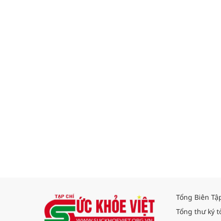
Tổng Biên Tậ
Tổng thư ký t