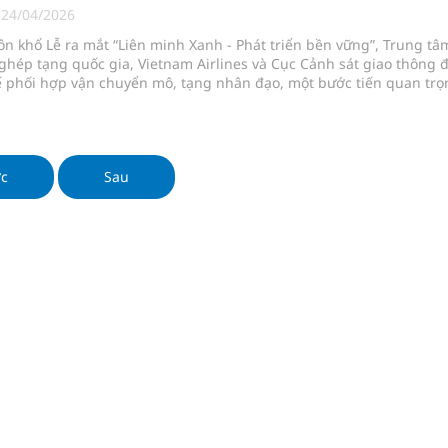
kỳ, khám sàng lọc cho người dân
|
24/04/2026
n khổ Lễ ra mắt “Liên minh Xanh - Phát triển bền vững”, Trung tâ
ông cực hiệu quả
ghép tạng quốc gia, Vietnam Airlines và Cục Cảnh sát giao thông 
ế phối hợp vận chuyển mô, tạng nhân đạo, một bước tiến quan trọ
 chuyên gia
u hóa quy trình c
hát triển gắn với chuyển đổi số
ớc
Sau