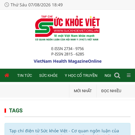
Thứ Sáu 07/08/2026 18:49
E-ISSN 2734 - 9756
P-ISSN 2815 - 6285
VietNam Health MagazineOnline
NLINE
TIN TỨC
SỨC KHỎE
Y HỌC CỔ TRUYỀN
NGHIÊN CỨU TRA
MỚI NHẤT
ĐỌC NHIỀU
TAGS
Tạp chí điện tử Sức khỏe Việt - Cơ quan ngôn luận của