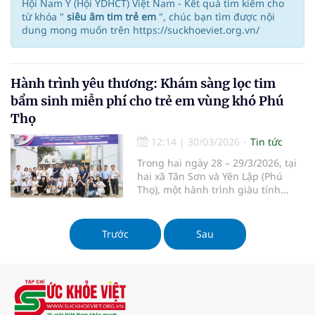
Hội Nam Y (Hội YDHCT) Việt Nam - Kết quả tìm kiếm cho
từ khóa "
siêu âm tim trẻ em
", chúc bạn tìm được nội
dung mong muốn trên https://suckhoeviet.org.vn/
Hành trình yêu thương: Khám sàng lọc tim
bẩm sinh miễn phí cho trẻ em vùng khó Phú
Thọ
12:14
|
30/03/2026
Tin tức
Trong hai ngày 28 – 29/3/2026, tại
hai xã Tân Sơn và Yên Lập (Phú
Thọ), một hành trình giàu tính
nhân văn của Bệnh viện Tim Hà
Nội đã được triển khai, mang theo
hy vọng về những nhịp tim khỏe
Trước
Sau
mạnh cho hàng trăm trẻ em nơi
vùng khó.