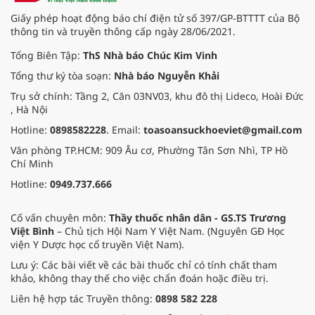
Giấy phép hoạt động báo chí điện tử số 397/GP-BTTTT của Bộ
thông tin và truyền thông cấp ngày 28/06/2021.
Tổng Biên Tập:
ThS Nhà báo Chúc Kim Vinh
Tổng thư ký tòa soạn:
Nhà báo Nguyễn Khải
Trụ sở chính: Tầng 2, Căn 03NV03, khu đô thị Lideco, Hoài Đức
, Hà Nội
Hotline:
0898582228
. Email:
toasoansuckhoeviet@gmail.com
Văn phòng TP.HCM: 909 Âu cơ, Phường Tân Sơn Nhì, TP Hồ
Chí Minh
Hotline:
0949.737.666
Cố vấn chuyên môn:
Thầy thuốc nhân dân - GS.TS Trương
Việt Bình
– Chủ tịch Hội Nam Y Việt Nam. (Nguyên GĐ Học
viện Y Dược học cổ truyền Việt Nam).
Lưu ý: Các bài viết về các bài thuốc chỉ có tính chất tham
khảo, không thay thế cho việc chẩn đoán hoặc điều trị.
Liên hệ hợp tác Truyền thông:
0898 582 228