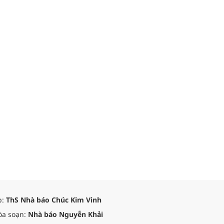
p:
ThS Nhà báo Chúc Kim Vinh
òa soạn:
Nhà báo Nguyễn Khải