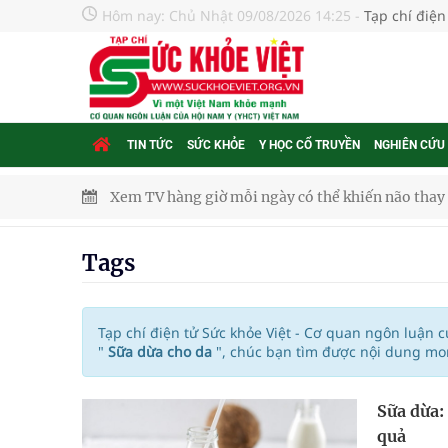
Hôm nay:
Chủ Nhật 09/08/2026 14:25
-
Tạp chí điện
TIN TỨC
SỨC KHỎE
Y HỌC CỔ TRUYỀN
NGHIÊN CỨU
Xem TV hàng giờ mỗi ngày có thể khiến não thay đ
Hội Đông y phường Cầu Kiệu ra mắt, định hướng p
Tags
TP.HCM: Ra mắt Câu lạc bộ Thầy Thuốc Trẻ phư
Tầm soát sớm ung thư vú giúp cứu sống hàng ng
Tạp chí điện tử Sức khỏe Việt - Cơ quan ngôn luận 
"
Sữa dừa cho da
", chúc bạn tìm được nội dung mo
Giải pháp nâng cao thị lực thời hiện đại
Sữa dừa:
Triển khai đồng bộ các giải pháp quản lý chất lư
quả