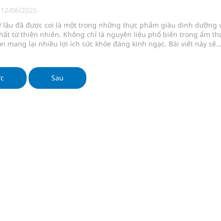
|
12/06/2025
ừ lâu đã được coi là một trong những thực phẩm giàu dinh dưỡng 
g, nhiệt độ cao nhất 35 độ
ất từ thiên nhiên. Không chỉ là nguyên liệu phổ biến trong ẩm th
n mang lại nhiều lợi ích sức khỏe đáng kinh ngạc. Bài viết này sẽ
kỳ, khám sàng lọc cho người dân
chi tiết những tác dụng của sữa dừa, cách sử dụng hiệu quả và
ý quan trọng để tận dụng tối đa lợi ích từ loại sữa thực vật này.
ợng y tế
ớc
Sau