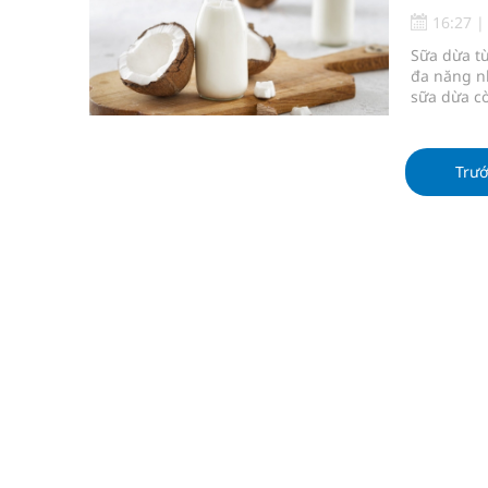
Cách âm nhạc trị liệu được “đo ni đóng giày”
16:27
Sữa dừa t
Dự báo thời tiết ngày 08/8/2026: Bắc Bộ nắng nón
đa năng nh
sữa dừa cò
Đắk Lắk: Đẩy nhanh tiến độ khám sức khỏe định 
khám phá 
những lưu 
Đề xuất cơ chế thu hút nhân lực, nâng cao chất lư
Trư