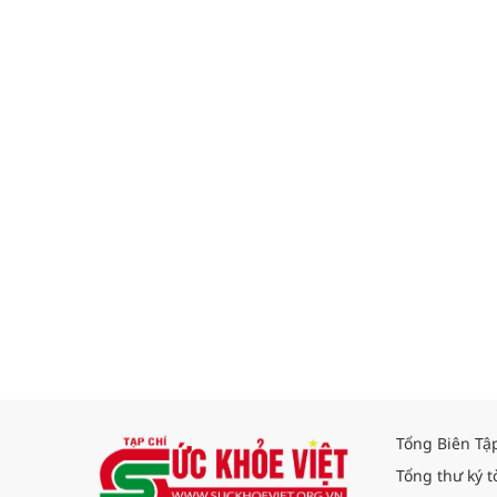
Tổng Biên Tậ
Tổng thư ký t