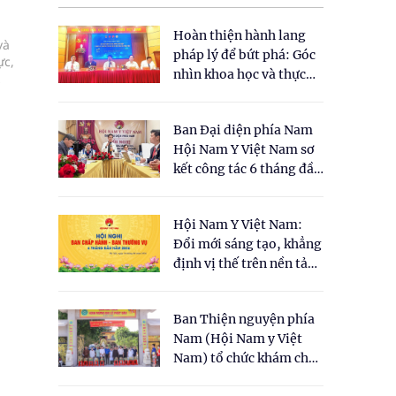
Hoàn thiện hành lang
và
pháp lý để bứt phá: Góc
ực,
nhìn khoa học và thực
tiễn tại Tọa đàm " Đề
xuất một số nội dung
Ban Đại diện phía Nam
cho Luật Y dược cổ
Hội Nam Y Việt Nam sơ
truyền Việt Nam"
kết công tác 6 tháng đầu
năm 2026
Hội Nam Y Việt Nam:
Đổi mới sáng tạo, khẳng
định vị thế trên nền tảng
y học cổ truyền và khoa
học hiện đại
Ban Thiện nguyện phía
Nam (Hội Nam y Việt
Nam) tổ chức khám chữa
bệnh y học cổ truyền và