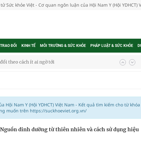
 tử Sức khỏe Việt - Cơ quan ngôn luận của Hội Nam Y (Hội YDHCT) 
 TRAO ĐỔI
KINH TẾ
MÔI TRƯỜNG & SỨC KHỎE
PHÁP LUẬT & SỨC KHỎE
D
ổi theo cách ít ai ngờ tới
hát triển gắn với chuyển đổi số
ờng Phú Thạnh
hìn phụ nữ mỗi năm
của Hội Nam Y (Hội YDHCT) Việt Nam - Kết quả tìm kiếm cho từ khóa
ng muốn trên https://suckhoeviet.org.vn/
 Nguồn dinh dưỡng từ thiên nhiên và cách sử dụng hiệu
ợng thuốc