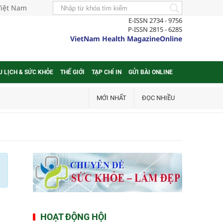
Việt Nam
E-ISSN 2734 - 9756
P-ISSN 2815 - 6285
VietNam Health MagazineOnline
U LỊCH & SỨC KHỎE
THẾ GIỚI
TẠP CHÍ IN
GỬI BÀI ONLINE
MỚI NHẤT
ĐỌC NHIỀU
HOẠT ĐỘNG HỘI