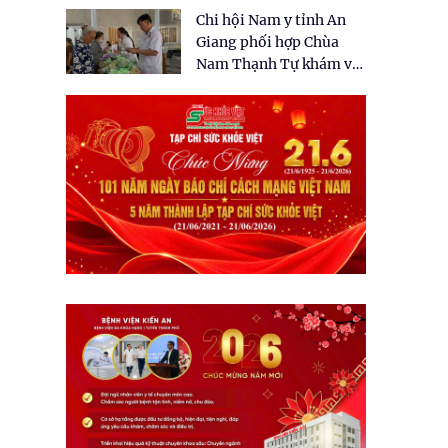
tặng quà cho 150 người
Chi hội Nam y tỉnh An
dân tại xã Tân Tập
Giang phối hợp Chùa
Nam Thạnh Tự khám và
cấp thuốc miễn phí cho
nhân dân