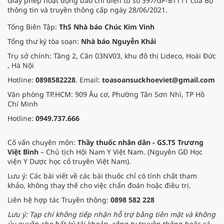
Giấy phép hoạt động báo chí điện tử số 397/GP-BTTTT của Bộ
thông tin và truyền thông cấp ngày 28/06/2021.
Tổng Biên Tập:
ThS Nhà báo Chúc Kim Vinh
Tổng thư ký tòa soạn:
Nhà báo Nguyễn Khải
Trụ sở chính: Tầng 2, Căn 03NV03, khu đô thị Lideco, Hoài Đức
, Hà Nội
Hotline:
0898582228
. Email:
toasoansuckhoeviet@gmail.com
Văn phòng TP.HCM: 909 Âu cơ, Phường Tân Sơn Nhì, TP Hồ
Chí Minh
Hotline:
0949.737.666
Cố vấn chuyên môn:
Thầy thuốc nhân dân - GS.TS Trương
Việt Bình
– Chủ tịch Hội Nam Y Việt Nam. (Nguyên GĐ Học
viện Y Dược học cổ truyền Việt Nam).
Lưu ý: Các bài viết về các bài thuốc chỉ có tính chất tham
khảo, không thay thế cho việc chẩn đoán hoặc điều trị.
Liên hệ hợp tác Truyền thông:
0898 582 228
Lưu ý: Tạp chí không tiếp nhận hỗ trợ bằng tiền mặt và không
ủy quyền cho bất kỳ tài khoản, công ty truyền thông hoặc cá