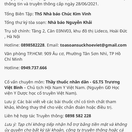
thông tin và truyền thông cấp ngày 28/06/2021.
Tổng Biên Tập:
ThS Nhà báo Chúc Kim Vinh
Tổng thư ký tòa soạn:
Nhà báo Nguyễn Khải
Trụ sở chính: Tầng 2, Căn 03NV03, khu đô thị Lideco, Hoài Đức
, Hà Nội
Hotline:
0898582228
. Email:
toasoansuckhoeviet@gmail.com
Văn phòng TP.HCM: 909 Âu cơ, Phường Tân Sơn Nhì, TP Hồ
Chí Minh
Hotline:
0949.737.666
Cố vấn chuyên môn:
Thầy thuốc nhân dân - GS.TS Trương
Việt Bình
– Chủ tịch Hội Nam Y Việt Nam. (Nguyên GĐ Học
viện Y Dược học cổ truyền Việt Nam).
Lưu ý: Các bài viết về các bài thuốc chỉ có tính chất tham
khảo, không thay thế cho việc chẩn đoán hoặc điều trị.
Liên hệ hợp tác Truyền thông:
0898 582 228
Lưu ý: Tạp chí không tiếp nhận hỗ trợ bằng tiền mặt và không
ủy quyền cho bất kỳ tài khoản, công ty truyền thông hoặc cá