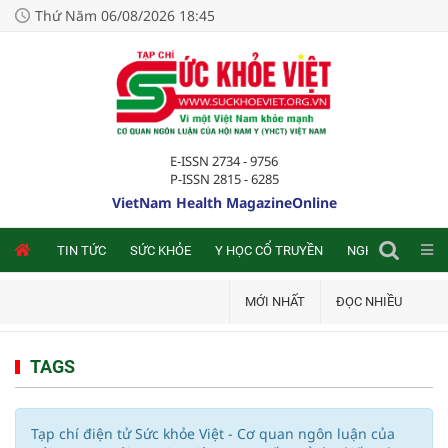
Thứ Năm 06/08/2026 18:45
E-ISSN 2734 - 9756
P-ISSN 2815 - 6285
VietNam Health MagazineOnline
NLINE
TIN TỨC
SỨC KHỎE
Y HỌC CỔ TRUYỀN
NGHIÊN CỨU TRA
MỚI NHẤT
ĐỌC NHIỀU
TAGS
Tạp chí điện tử Sức khỏe Việt - Cơ quan ngôn luận của