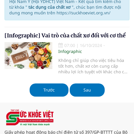
Hội Nam Y (Hội YDHCT) Việt Nam - Kết quả tìm kiếm cho
từ khóa "
tác dụng của chất xơ
", chúc bạn tìm được nội
dung mong muốn trên https://suckhoeviet.org.vn/
[Infographic] Vai trò của chất xơ đối với cơ thể
07:00
|
16/10/2024
Infographic
Không chỉ giúp cho việc tiêu hóa
tốt hơn, chất xơ còn cung cấp
nhiều lợi ích tuyệt vời khác cho cơ
thể.
Trước
Sau
Giấy phép hoạt động báo chí điện tử số 397/GP-BTTTT của Bộ