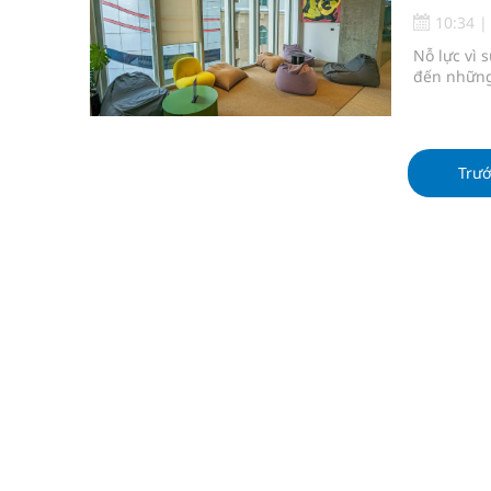
Lâm Đồng: Quyết tâm đưa sân bay Liên Khương trở
10:34
Nỗ lực vì 
Pháp luật – Sức khỏe – Doanh nghiệp: Tìm giải 
đến những 
mại
Ngày hoạt động đầu tiên, Bệnh viện Phụ sản Trun
Trư
Dự báo thời tiết ngày 06/8/2026: Bắc Bộ có mưa d
Quảng Trị: Phát huy vai trò của chính quyền địa 
bảo vệ sức khỏe Nhân dân