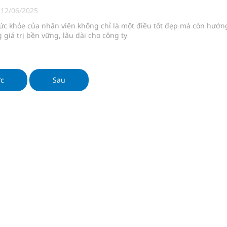
 lại khai thác vào ngày 19/8
|
12/06/2025
sức khỏe của nhân viên không chỉ là một điều tốt đẹp mà còn hướn
pháp tăng cường chống hàng giả và gian lận thương
giá trị bền vững, lâu dài cho công ty
g ương cơ sở 2 đón hơn 500 lượt khám
ớc
Sau
ông rải rác.
phương hai cấp trong quản lý hoạt động nha khoa,