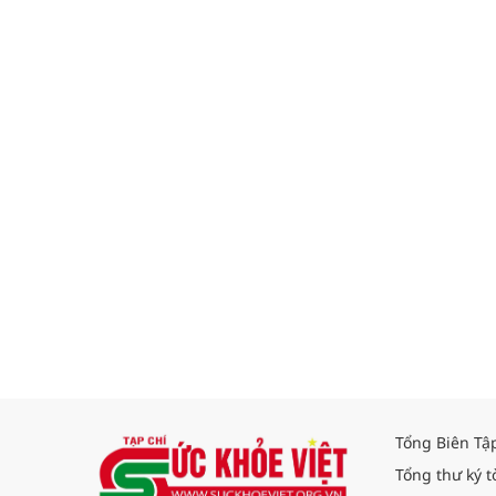
Tổng Biên Tậ
Tổng thư ký t