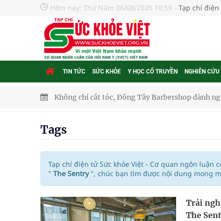
Hôm nay:
Thứ Năm 06/08/2026 10:59
-
Tạp chí điện
TIN TỨC
SỨC KHỎE
Y HỌC CỔ TRUYỀN
NGHIÊN CỨU
Không chỉ cắt tóc, Đông Tây Barbershop dành ng
Bệnh viện không được thu thêm tiền của người b
Tags
cầu
Ung thư thận: Nguy hiểm vì tiến triển quá âm th
Tạp chí điện tử Sức khỏe Việt - Cơ quan ngôn luận 
"
The Sentry
", chúc bạn tìm được nội dung mong mu
Nhiều chuỗi hoạt động lớn được diễn ra tại Lễ hộ
Trải ngh
Tiếp tục rà soát, triển khai các nhiệm vụ trong lĩ
The Sen