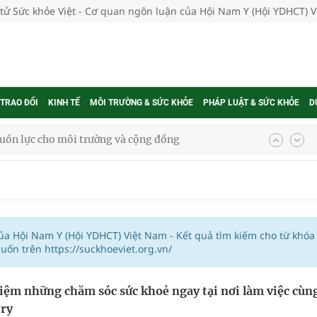
 tử Sức khỏe Việt - Cơ quan ngôn luận của Hội Nam Y (Hội YDHCT) 
 TRAO ĐỔI
KINH TẾ
MÔI TRƯỜNG & SỨC KHỎE
PHÁP LUẬT & SỨC KHỎE
D
uồn lực cho môi trường và cộng đồng
ệnh bảo hiểm y tế nếu không đăng ký khám theo yêu
ầm
của Hội Nam Y (Hội YDHCT) Việt Nam - Kết quả tìm kiếm cho từ khóa
ốn trên https://suckhoeviet.org.vn/
i sầu riêng 2026
iệm những chăm sóc sức khoẻ ngay tại nơi làm việc cùn
nh vực cấp cứu, điều trị đột quỵ
try