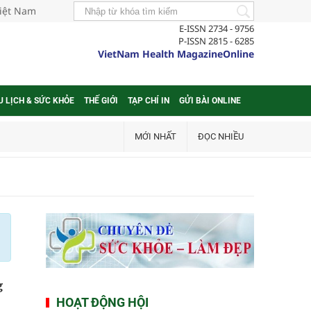
Việt Nam
E-ISSN 2734 - 9756
P-ISSN 2815 - 6285
VietNam Health MagazineOnline
U LỊCH & SỨC KHỎE
THẾ GIỚI
TẠP CHÍ IN
GỬI BÀI ONLINE
MỚI NHẤT
ĐỌC NHIỀU
g
HOẠT ĐỘNG HỘI