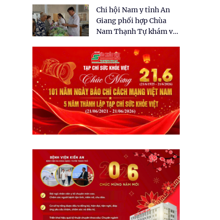
tặng quà cho 150 người
Chi hội Nam y tỉnh An
dân tại xã Tân Tập
Giang phối hợp Chùa
Nam Thạnh Tự khám và
cấp thuốc miễn phí cho
nhân dân