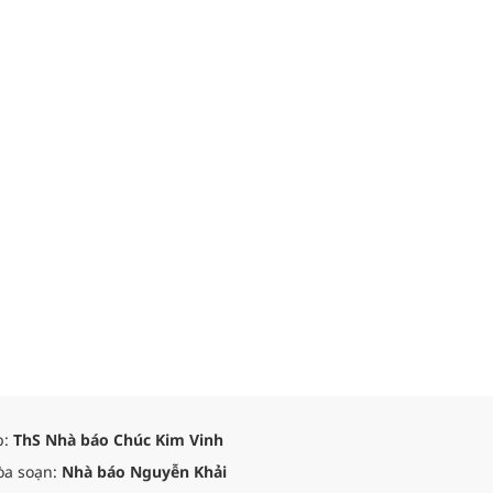
p:
ThS Nhà báo Chúc Kim Vinh
òa soạn:
Nhà báo Nguyễn Khải