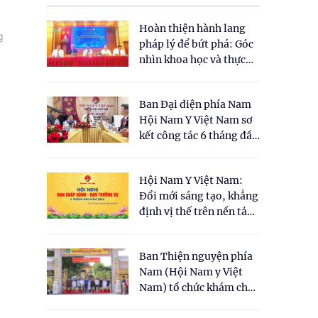
Hoàn thiện hành lang
g
pháp lý để bứt phá: Góc
nhìn khoa học và thực
tiễn tại Tọa đàm " Đề
xuất một số nội dung
Ban Đại diện phía Nam
cho Luật Y dược cổ
Hội Nam Y Việt Nam sơ
truyền Việt Nam"
kết công tác 6 tháng đầu
năm 2026
Hội Nam Y Việt Nam:
Đổi mới sáng tạo, khẳng
định vị thế trên nền tảng
y học cổ truyền và khoa
học hiện đại
Ban Thiện nguyện phía
Nam (Hội Nam y Việt
Nam) tổ chức khám chữa
bệnh y học cổ truyền và