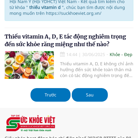
Hội Nam Y (Hội YDHCT) Việt Nam - Kết quả tìm kiếm cho
từ khóa "
thiếu vitamin d
", chúc bạn tìm được nội dung
mong muốn trên https://suckhoeviet.org.vn/
Thiếu vitamin A, D, E tác động nghiêm trọng
đến sức khỏe răng miệng như thế nào?
14:44
|
30/06/2025
Khỏe - Đẹp
Thiếu vitamin A, D, E không chỉ ảnh
hưởng đến sức khỏe toàn thân mà
còn có tác động nghiêm trọng đến
sức khỏe răng miệng, đặc biệt là
bệnh vùng quanh răng. Trong bài
viết này, chúng ta sẽ cùng tìm hiểu
Trước
Sau
về sự thiếu hụt các loại vitamin này
và những hậu quả nghiêm trọng
mà nó có thể gây ra cho sức khỏe
răng miệng.