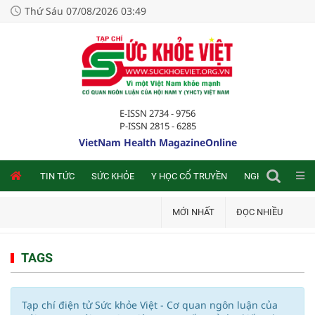
Thứ Sáu 07/08/2026 03:49
E-ISSN 2734 - 9756
P-ISSN 2815 - 6285
VietNam Health MagazineOnline
NLINE
TIN TỨC
SỨC KHỎE
Y HỌC CỔ TRUYỀN
NGHIÊN CỨU TRA
MỚI NHẤT
ĐỌC NHIỀU
TAGS
Tạp chí điện tử Sức khỏe Việt - Cơ quan ngôn luận của