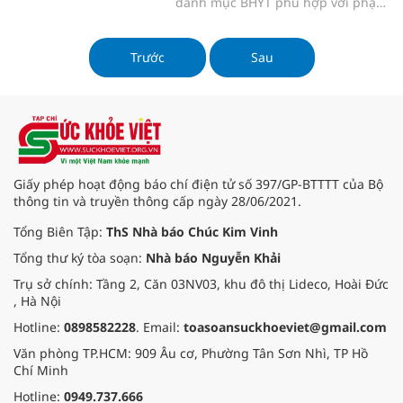
danh mục BHYT phù hợp với phạm
vi hoạt động chuyên môn, hướng
dẫn chẩn đoán và điều trị.
Trước
Sau
Giấy phép hoạt động báo chí điện tử số 397/GP-BTTTT của Bộ
thông tin và truyền thông cấp ngày 28/06/2021.
Tổng Biên Tập:
ThS Nhà báo Chúc Kim Vinh
Tổng thư ký tòa soạn:
Nhà báo Nguyễn Khải
Trụ sở chính: Tầng 2, Căn 03NV03, khu đô thị Lideco, Hoài Đức
, Hà Nội
Hotline:
0898582228
. Email:
toasoansuckhoeviet@gmail.com
Văn phòng TP.HCM: 909 Âu cơ, Phường Tân Sơn Nhì, TP Hồ
Chí Minh
Hotline:
0949.737.666