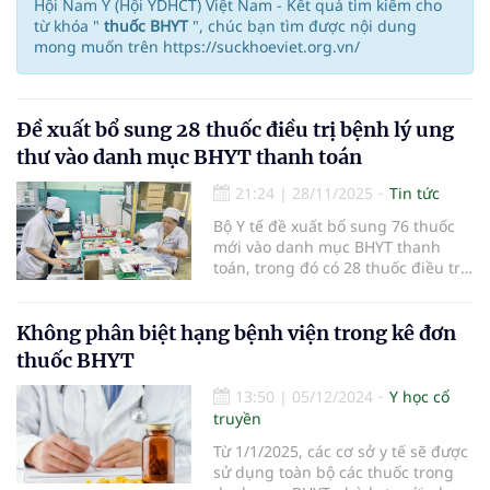
Hội Nam Y (Hội YDHCT) Việt Nam - Kết quả tìm kiếm cho
từ khóa "
thuốc BHYT
", chúc bạn tìm được nội dung
mong muốn trên https://suckhoeviet.org.vn/
Đề xuất bổ sung 28 thuốc điều trị bệnh lý ung
thư vào danh mục BHYT thanh toán
21:24
|
28/11/2025
Tin tức
Bộ Y tế đề xuất bổ sung 76 thuốc
mới vào danh mục BHYT thanh
toán, trong đó có 28 thuốc điều trị
ung thư và điều hòa miễn dịch.
Không phân biệt hạng bệnh viện trong kê đơn
thuốc BHYT
13:50
|
05/12/2024
Y học cổ
truyền
Từ 1/1/2025, các cơ sở y tế sẽ được
sử dụng toàn bộ các thuốc trong