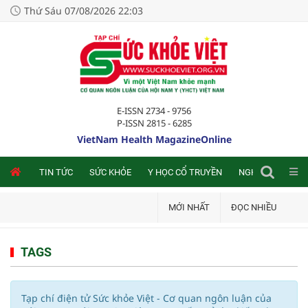
Thứ Sáu 07/08/2026 22:03
E-ISSN 2734 - 9756
P-ISSN 2815 - 6285
VietNam Health MagazineOnline
NLINE
TIN TỨC
SỨC KHỎE
Y HỌC CỔ TRUYỀN
NGHIÊN CỨU TRA
MỚI NHẤT
ĐỌC NHIỀU
TAGS
Tạp chí điện tử Sức khỏe Việt - Cơ quan ngôn luận của