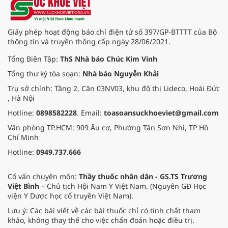
một buổi lễ tràn đầy niềm vui và kỳ
vọng.
Giấy phép hoạt động báo chí điện tử số 397/GP-BTTTT của Bộ
thông tin và truyền thông cấp ngày 28/06/2021.
Tổng Biên Tập:
ThS Nhà báo Chúc Kim Vinh
Tổng thư ký tòa soạn:
Nhà báo Nguyễn Khải
Trụ sở chính: Tầng 2, Căn 03NV03, khu đô thị Lideco, Hoài Đức
, Hà Nội
Hotline:
0898582228
. Email:
toasoansuckhoeviet@gmail.com
Văn phòng TP.HCM: 909 Âu cơ, Phường Tân Sơn Nhì, TP Hồ
Chí Minh
Hotline:
0949.737.666
Cố vấn chuyên môn:
Thầy thuốc nhân dân - GS.TS Trương
Việt Bình
– Chủ tịch Hội Nam Y Việt Nam. (Nguyên GĐ Học
viện Y Dược học cổ truyền Việt Nam).
Lưu ý: Các bài viết về các bài thuốc chỉ có tính chất tham
khảo, không thay thế cho việc chẩn đoán hoặc điều trị.