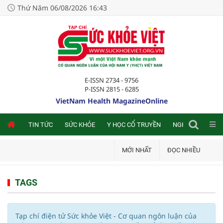
Thứ Năm 06/08/2026 16:43
E-ISSN 2734 - 9756
P-ISSN 2815 - 6285
VietNam Health MagazineOnline
NLINE
TIN TỨC
SỨC KHỎE
Y HỌC CỔ TRUYỀN
NGHIÊN CỨU TRA
MỚI NHẤT
ĐỌC NHIỀU
TAGS
Tạp chí điện tử Sức khỏe Việt - Cơ quan ngôn luận của