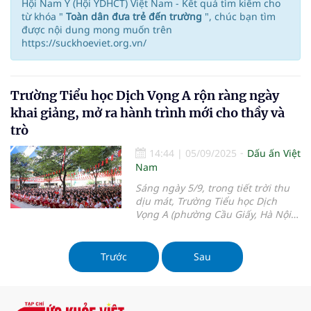
Hội Nam Y (Hội YDHCT) Việt Nam - Kết quả tìm kiếm cho
từ khóa "
Toàn dân đưa trẻ đến trường
", chúc bạn tìm
được nội dung mong muốn trên
https://suckhoeviet.org.vn/
Trường Tiểu học Dịch Vọng A rộn ràng ngày
khai giảng, mở ra hành trình mới cho thầy và
trò
14:44
|
05/09/2025
Dấu ấn Việt
Nam
Sáng ngày 5/9, trong tiết trời thu
dịu mát, Trường Tiểu học Dịch
Vọng A (phường Cầu Giấy, Hà Nội)
đã long trọng tổ chức Lễ khai
giảng năm học 2025 – 2026.
Hòa
chung không khí tưng bừng của
Trước
Sau
ngày hội “Toàn dân đưa trẻ đến
trường”, hàng trăm học sinh, thầy
cô, phụ huynh cùng các đại biểu
địa phương đã cùng nhau tạo nên