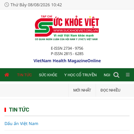
Thứ Bảy 08/08/2026 10:42
E-ISSN 2734 - 9756
P-ISSN 2815 - 6285
VietNam Health MagazineOnline
NLINE
TIN TỨC
SỨC KHỎE
Y HỌC CỔ TRUYỀN
NGHIÊN CỨU TRA
MỚI NHẤT
ĐỌC NHIỀU
TIN TỨC
Dấu ấn Việt Nam