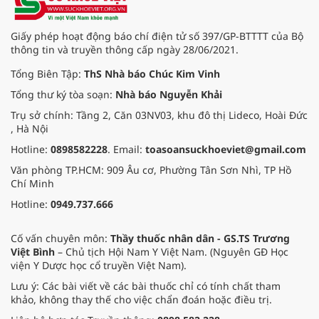
viện là địa chỉ tin cậy cung cấp
nguồn nhân lực chất lượng cao,
đồng hành cùng sự phát triển bền
Giấy phép hoạt động báo chí điện tử số 397/GP-BTTTT của Bộ
vững của đất nước.
thông tin và truyền thông cấp ngày 28/06/2021.
Tổng Biên Tập:
ThS Nhà báo Chúc Kim Vinh
Tổng thư ký tòa soạn:
Nhà báo Nguyễn Khải
Trụ sở chính: Tầng 2, Căn 03NV03, khu đô thị Lideco, Hoài Đức
, Hà Nội
Hotline:
0898582228
. Email:
toasoansuckhoeviet@gmail.com
Văn phòng TP.HCM: 909 Âu cơ, Phường Tân Sơn Nhì, TP Hồ
Chí Minh
Hotline:
0949.737.666
Cố vấn chuyên môn:
Thầy thuốc nhân dân - GS.TS Trương
Việt Bình
– Chủ tịch Hội Nam Y Việt Nam. (Nguyên GĐ Học
viện Y Dược học cổ truyền Việt Nam).
Lưu ý: Các bài viết về các bài thuốc chỉ có tính chất tham
khảo, không thay thế cho việc chẩn đoán hoặc điều trị.