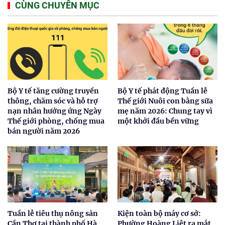
CÙNG CHUYÊN MỤC
Bộ Y tế tăng cường truyền
Bộ Y tế phát động Tuần lễ
thông, chăm sóc và hỗ trợ
Thế giới Nuôi con bằng sữa
nạn nhân hưởng ứng Ngày
mẹ năm 2026: Chung tay vì
Thế giới phòng, chống mua
một khởi đầu bền vững
bán người năm 2026
Tuần lễ tiêu thụ nông sản
Kiện toàn bộ máy cơ sở:
Cần Thơ tại thành phố Hà
Phường Hoàng Liệt ra mắt