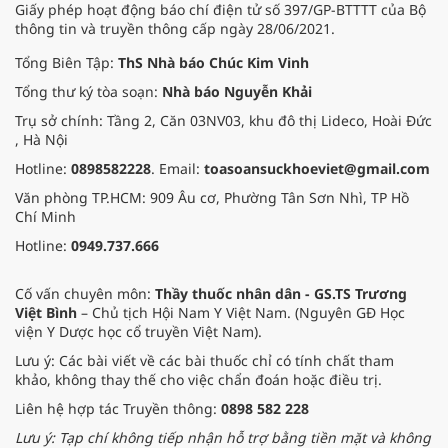
Giấy phép hoạt động báo chí điện tử số 397/GP-BTTTT của Bộ
thông tin và truyền thông cấp ngày 28/06/2021.
Tổng Biên Tập:
ThS Nhà báo Chúc Kim Vinh
Tổng thư ký tòa soạn:
Nhà báo Nguyễn Khải
Trụ sở chính: Tầng 2, Căn 03NV03, khu đô thị Lideco, Hoài Đức
, Hà Nội
Hotline:
0898582228
. Email:
toasoansuckhoeviet@gmail.com
Văn phòng TP.HCM: 909 Âu cơ, Phường Tân Sơn Nhì, TP Hồ
Chí Minh
Hotline:
0949.737.666
Cố vấn chuyên môn:
Thầy thuốc nhân dân - GS.TS Trương
Việt Bình
– Chủ tịch Hội Nam Y Việt Nam. (Nguyên GĐ Học
viện Y Dược học cổ truyền Việt Nam).
Lưu ý: Các bài viết về các bài thuốc chỉ có tính chất tham
khảo, không thay thế cho việc chẩn đoán hoặc điều trị.
Liên hệ hợp tác Truyền thông:
0898 582 228
Lưu ý: Tạp chí không tiếp nhận hỗ trợ bằng tiền mặt và không