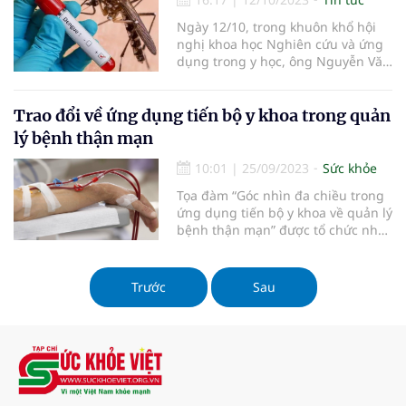
Ngày 12/10, trong khuôn khổ hội
nghị khoa học Nghiên cứu và ứng
dụng trong y học, ông Nguyễn Văn
Kính, Phó Chủ tịch Tổng hội y học
Việt Nam cho biết, Việt Nam là một
trong những quốc gia sẽ tham gia
Trao đổi về ứng dụng tiến bộ y khoa trong quản
thử nghiệm tiêm vaccine của Nhật
lý bệnh thận mạn
Bản ngừa sốt xuất huyết đối với cả
4 tuýp virus gây bệnh.
10:01
|
25/09/2023
Sức khỏe
Tọa đàm “Góc nhìn đa chiều trong
ứng dụng tiến bộ y khoa về quản lý
bệnh thận mạn” được tổ chức như
một diễn đàn chia sẻ, trao đổi về
định hướng cũng như cách ứng
dụng kết quả các nghiên cứu lâm
Trước
Sau
sàng và kinh tế y tế vào công tác
quản lý bệnh thận mạn.