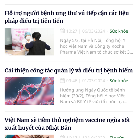
nghiệm trong điều trị bệnh lý tim
mạch, ung thư.
Hỗ trợ người bệnh ung thư vú tiếp cận các liệu
pháp điều trị tiên tiến
10:27
|
06/03/2024
Sức khỏe
Ngày 5/3, tại Hà Nội, Tổng hội Y
học Việt Nam và Công ty Roche
Pharma Việt Nam tổ chức sơ kết 3
năm thực hiện Đề án “Tăng cường
tiếp cận các liệu pháp điều trị tiên
tiến cho người bệnh ung thư vú
Cải thiện công tác quản lý và điều trị bệnh hiếm
nguy cơ cao giai đoạn 2020 - 2025”.
09:46
|
01/03/2024
Sức khỏe
Hưởng ứng Ngày Quốc tế bệnh
hiếm (29/2), Tổng hội Y học Việt
Nam và Bộ Y tế vừa tổ chức tọa
đàm khoa học "Tăng cường quản lý
bệnh hiếm tại Việt Nam" tại Hà
Nội.
Việt Nam sẽ tiêm thử nghiệm vaccine ngừa sốt
xuất huyết của Nhật Bản
16:17
|
12/10/2023
Tin tức