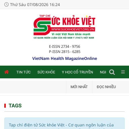
Thứ Sáu 07/08/2026 16:24
E-ISSN 2734 - 9756
P-ISSN 2815 - 6285
VietNam Health MagazineOnline
NLINE
TIN TỨC
SỨC KHỎE
Y HỌC CỔ TRUYỀN
NGHIÊN CỨU TRA
MỚI NHẤT
ĐỌC NHIỀU
TAGS
Tạp chí điện tử Sức khỏe Việt - Cơ quan ngôn luận của