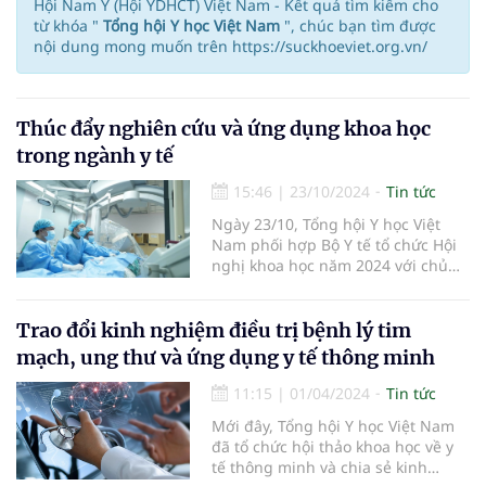
Hội Nam Y (Hội YDHCT) Việt Nam - Kết quả tìm kiếm cho
từ khóa "
Tổng hội Y học Việt Nam
", chúc bạn tìm được
nội dung mong muốn trên https://suckhoeviet.org.vn/
Thúc đẩy nghiên cứu và ứng dụng khoa học
trong ngành y tế
15:46
|
23/10/2024
Tin tức
Ngày 23/10, Tổng hội Y học Việt
Nam phối hợp Bộ Y tế tổ chức Hội
nghị khoa học năm 2024 với chủ
đề “Nghiên cứu và ứng dụng trong
y học”.
Trao đổi kinh nghiệm điều trị bệnh lý tim
mạch, ung thư và ứng dụng y tế thông minh
11:15
|
01/04/2024
Tin tức
Mới đây, Tổng hội Y học Việt Nam
đã tổ chức hội thảo khoa học về y
tế thông minh và chia sẻ kinh