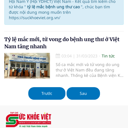
Hội Nam Y (Hội YDHCT) Việt Nam - Kết quả tìm kiếm cho
từ khóa "
tỷ lệ mắc bệnh ung thư cao
", chúc bạn tìm
được nội dung mong muốn trên
https://suckhoeviet.org.vn/
Tỷ lệ mắc mới, tử vong do bệnh ung thư ở Việt
Nam tăng nhanh
03:04
|
31/03/2023
Tin tức
Số ca mắc mới và tử vong do ung
thư ở Việt Nam đều đang tăng
nhanh. Thống kê của Bệnh viện K
cho thấy chi phí điều trị đối với
một bệnh nhân ung thư dao động
trung bình trên 176 triệu
Trước
Sau
đồng/năm.