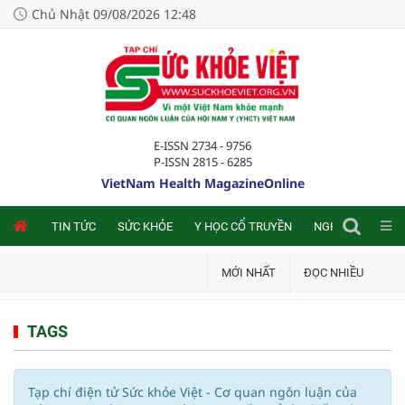
Chủ Nhật 09/08/2026 12:48
E-ISSN 2734 - 9756
P-ISSN 2815 - 6285
VietNam Health MagazineOnline
NLINE
TIN TỨC
SỨC KHỎE
Y HỌC CỔ TRUYỀN
NGHIÊN CỨU TRA
MỚI NHẤT
ĐỌC NHIỀU
TAGS
Tạp chí điện tử Sức khỏe Việt - Cơ quan ngôn luận của