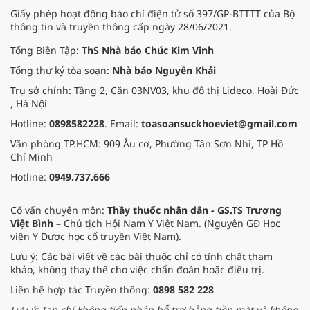
Giấy phép hoạt động báo chí điện tử số 397/GP-BTTTT của Bộ
thông tin và truyền thông cấp ngày 28/06/2021.
Tổng Biên Tập:
ThS Nhà báo Chúc Kim Vinh
Tổng thư ký tòa soạn:
Nhà báo Nguyễn Khải
Trụ sở chính: Tầng 2, Căn 03NV03, khu đô thị Lideco, Hoài Đức
, Hà Nội
Hotline:
0898582228
. Email:
toasoansuckhoeviet@gmail.com
Văn phòng TP.HCM: 909 Âu cơ, Phường Tân Sơn Nhì, TP Hồ
Chí Minh
Hotline:
0949.737.666
Cố vấn chuyên môn:
Thầy thuốc nhân dân - GS.TS Trương
Việt Bình
– Chủ tịch Hội Nam Y Việt Nam. (Nguyên GĐ Học
viện Y Dược học cổ truyền Việt Nam).
Lưu ý: Các bài viết về các bài thuốc chỉ có tính chất tham
khảo, không thay thế cho việc chẩn đoán hoặc điều trị.
Liên hệ hợp tác Truyền thông:
0898 582 228
Lưu ý: Tạp chí không tiếp nhận hỗ trợ bằng tiền mặt và không