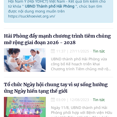
Hội Nam Y (Hội YDHCT) Việt Nam - Kết quả tìm kiếm cho
từ khóa "
UBND Thành phố Hải Phòng
", chúc bạn tìm
được nội dung mong muốn trên
https://suckhoeviet.org.vn/
Hải Phòng đẩy mạnh chương trình tiêm chủng
mở rộng giai đoạn 2026 - 2028
11:37
|
27/11/2025
Tin tức
UBND thành phố Hải Phòng vừa
công bố Kế hoạch triển khai
Chương trình Tiêm chủng mở rộng
giai đoạn 3 năm (2026 - 2028), với
mục tiêu đảm bảo cung ứng đầy
đủ, an toàn và hiệu quả các loại
Tổ chức Ngày hội chung tay vì sự sống hưởng
vắc xin thuộc chương trình này
ứng Ngày hiến tạng thế giới
theo hướng dẫn của Bộ Y tế.
03:09
|
12/08/2023
Tin tức
Ngày 11/8, UBND thành phố Hải
Phòng phối hợp với Bệnh viện Hữu