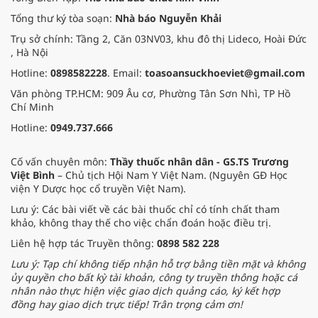
Tổng thư ký tòa soạn:
Nhà báo Nguyễn Khải
Trụ sở chính: Tầng 2, Căn 03NV03, khu đô thị Lideco, Hoài Đức
, Hà Nội
Hotline:
0898582228
. Email:
toasoansuckhoeviet@gmail.com
Văn phòng TP.HCM: 909 Âu cơ, Phường Tân Sơn Nhì, TP Hồ
Chí Minh
Hotline:
0949.737.666
Cố vấn chuyên môn:
Thầy thuốc nhân dân - GS.TS Trương
Việt Bình
– Chủ tịch Hội Nam Y Việt Nam. (Nguyên GĐ Học
viện Y Dược học cổ truyền Việt Nam).
Lưu ý: Các bài viết về các bài thuốc chỉ có tính chất tham
khảo, không thay thế cho việc chẩn đoán hoặc điều trị.
Liên hệ hợp tác Truyền thông:
0898 582 228
Lưu ý: Tạp chí không tiếp nhận hỗ trợ bằng tiền mặt và không
ủy quyền cho bất kỳ tài khoản, công ty truyền thông hoặc cá
nhân nào thực hiện việc giao dịch quảng cáo, ký kết hợp
đồng hay giao dịch trực tiếp! Trân trọng cảm ơn!