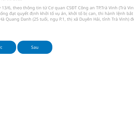
ngừa ung thư
 13/6, theo thông tin từ Cơ quan CSĐT Công an TP.Trà Vinh (Trà Vin
tống đạt quyết định khởi tố vụ án, khởi tố bị can, thi hành lệnh bắt
 Máu Của Các Loài Nhân Sâm (Panax Spp.): Tổng
à Quang Danh (25 tuổi, ngụ P.1, thị xã Duyên Hải, tỉnh Trà Vinh) đ
ề hành vi cố ý làm hư hỏng tài sản.
oàn quốc
ớc
Sau
g, nhiệt độ cao nhất 35 độ