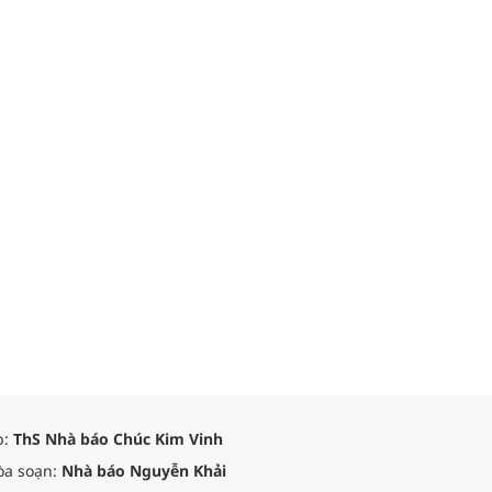
p:
ThS Nhà báo Chúc Kim Vinh
òa soạn:
Nhà báo Nguyễn Khải