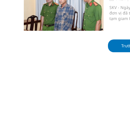
Súp lơ xanh mang đến hy vọng mới trong phòng 
SKV - Ngày
đơn vị đã 
Tác Dụng Chống Kết Tập Tiểu Cầu Và Chống Đông
tạm giam H
điều tra v
Quan Bằng Chứng Dược Lý Và Cơ Chế Phân Tử
Xây dựng bản đồ mạng lưới cấp cứu ngoại viện t
Trư
Dự báo thời tiết ngày 08/8/2026: Bắc Bộ nắng nón