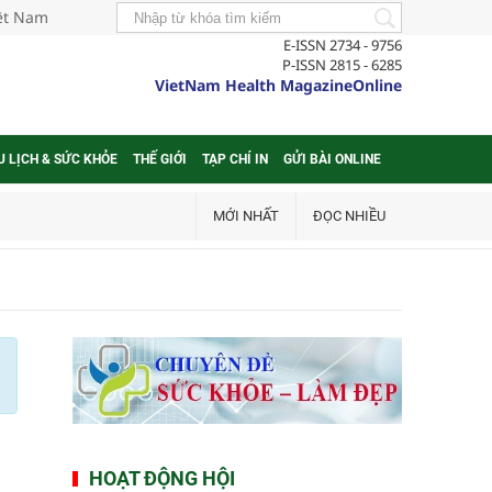
iệt Nam
E-ISSN 2734 - 9756
P-ISSN 2815 - 6285
VietNam Health MagazineOnline
U LỊCH & SỨC KHỎE
THẾ GIỚI
TẠP CHÍ IN
GỬI BÀI ONLINE
MỚI NHẤT
ĐỌC NHIỀU
HOẠT ĐỘNG HỘI