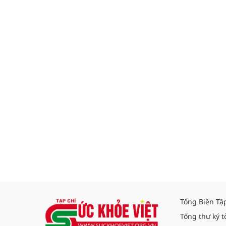
Tổng Biên Tậ
Tổng thư ký t