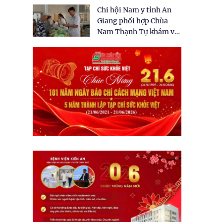
tặng quà cho 150 người
Chi hội Nam y tỉnh An
dân tại xã Tân Tập
Giang phối hợp Chùa
Nam Thạnh Tự khám và
cấp thuốc miễn phí cho
nhân dân