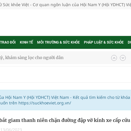
tử Sức khỏe Việt - Cơ quan ngôn luận của Hội Nam Y (Hội YDHCT) V
 TRAO ĐỔI
KINH TẾ
MÔI TRƯỜNG & SỨC KHỎE
PHÁP LUẬT & SỨC KHỎE
D
kỳ, khám sàng lọc cho người dân
ông cực hiệu quả
 chuyên gia
của Hội Nam Y (Hội YDHCT) Việt Nam - Kết quả tìm kiếm cho từ khóa
ốn trên https://suckhoeviet.org.vn/
nghiệm thực tế
 bắt giam thanh niên chặn đường đập vỡ kính xe cấp cứu
|
13/06/2023