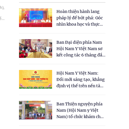
h),
Hoàn thiện hành lang
pháp lý để bứt phá: Góc
ể
nhìn khoa học và thực
tiễn tại Tọa đàm " Đề
xuất một số nội dung
Ban Đại diện phía Nam
cho Luật Y dược cổ
Hội Nam Y Việt Nam sơ
truyền Việt Nam"
kết công tác 6 tháng đầu
năm 2026
Hội Nam Y Việt Nam:
Đổi mới sáng tạo, khẳng
định vị thế trên nền tảng
y học cổ truyền và khoa
học hiện đại
Ban Thiện nguyện phía
Nam (Hội Nam y Việt
Nam) tổ chức khám chữa
bệnh y học cổ truyền và