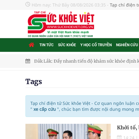
Hôm nay:
Thứ Bảy 08/08/2026 03:35
-
Tạp chí điện 
TIN TỨC
SỨC KHỎE
Y HỌC CỔ TRUYỀN
NGHIÊN CỨU
Đắk Lắk: Đẩy nhanh tiến độ khám sức khỏe định 
Tổng hợp những cách trị thâm body nách, bẹn, m
Tags
Tỷ lệ tật khúc xạ ở trẻ gia tăng: Khuyến nghị của
Nhiều lợi thế để nâng chất lượng y tế
Tạp chí điện tử Sức khỏe Việt - Cơ quan ngôn luận 
"
xe cấp cứu
", chúc bạn tìm được nội dung mong mu
Vương Thành Công: Khi việc học bắt đầu từ trải 
Khởi tố,
Chấn chỉnh hoạt động kinh doanh dược liệu
14:24