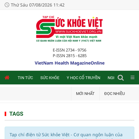
Thứ Sáu 07/08/2026 11:42
E-ISSN 2734 - 9756
P-ISSN 2815 - 6285
VietNam Health MagazineOnline
NLINE
TIN TỨC
SỨC KHỎE
Y HỌC CỔ TRUYỀN
NGHIÊN CỨU TRA
MỚI NHẤT
ĐỌC NHIỀU
TAGS
Tạp chí điện tử Sức khỏe Việt - Cơ quan ngôn luận của