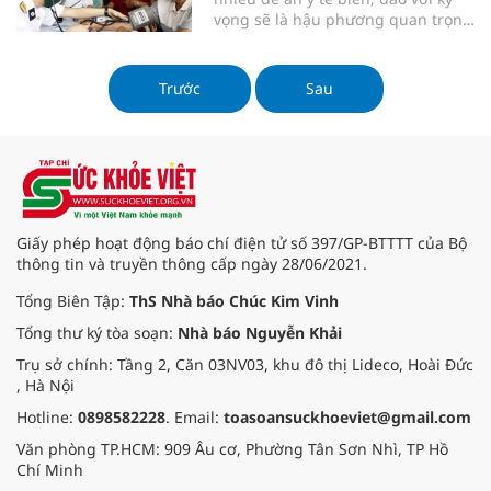
vọng sẽ là hậu phương quan trọng
trong chiến lược phát triển kinh tế,
an ninh, quốc phòng của đất nước.
Trước
Sau
Giấy phép hoạt động báo chí điện tử số 397/GP-BTTTT của Bộ
thông tin và truyền thông cấp ngày 28/06/2021.
Tổng Biên Tập:
ThS Nhà báo Chúc Kim Vinh
Tổng thư ký tòa soạn:
Nhà báo Nguyễn Khải
Trụ sở chính: Tầng 2, Căn 03NV03, khu đô thị Lideco, Hoài Đức
, Hà Nội
Hotline:
0898582228
. Email:
toasoansuckhoeviet@gmail.com
Văn phòng TP.HCM: 909 Âu cơ, Phường Tân Sơn Nhì, TP Hồ
Chí Minh