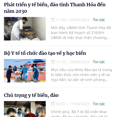
lâm sàng” và “Triển khai ứng dụng
Phát triển y tế biển, đảo tỉnh Thanh Hóa đến
trị liệu oxy cao áp trong lâm sàng”.
năm 2030
11:20
|
06/09/2023
Tin tức
Mới đây, UBND tỉnh Thanh Hóa đã
ban hành Kế hoạch số 216/KH-
UBND về việc thực hiện chương
trình Phát triển y tế biển, đảo tỉnh
Thanh Hóa đến năm 2030.
Bộ Y tế tổ chức đào tạo về y học biển
11:10
|
23/08/2023
Tin tức
Mục tiêu của khóa đào tạo là trang
bị kiến thức cho nhân viên y tế và
ngư dân; tư vấn vệ sinh phòng
bệnh kết hợp công tác tuyên
truyền cho nhân dân trong việc
bảo vệ chủ quyền biển, đảo của Tổ
Chú trọng y tế biển, đảo
quốc.
03:07
|
17/04/2023
Tin tức
Chính phủ, Bộ Y tế đã triển khai
nhiều đề án y tế biển, đảo với kỳ