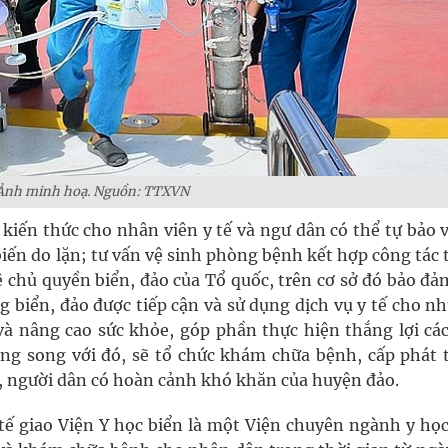
Ảnh minh hoạ. Nguồn: TTXVN
 kiến thức cho nhân viên y tế và ngư dân có thể tự bảo 
i biến do lặn; tư vấn vệ sinh phòng bệnh kết hợp công tác
ệ chủ quyền biển, đảo của Tổ quốc, trên cơ sở đó bảo đả
g biển, đảo được tiếp cận và sử dụng dịch vụ y tế cho n
à nâng cao sức khỏe, góp phần thực hiện thắng lợi cá
ong song với đó, sẽ tổ chức khám chữa bệnh, cấp phát 
h, người dân có hoàn cảnh khó khăn của huyện đảo.
 tế giao Viện Y học biển là một Viện chuyên ngành y họ