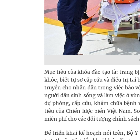
Mục tiêu của khóa đào tạo là: trang bị
khỏe, biết tự sơ cấp cứu và điều trị ta
truyền cho nhân dân trong việc bảo v
người dân sinh sống và làm việc ở vùn
dự phòng, cấp cứu, khám chữa bệnh v
tiêu của Chiến lược biển Việt Nam. S
miễn phí cho các đối tượng chính sác
Để triển khai kế hoạch nói trên, Bộ Y