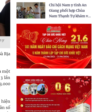
tặng quà cho 150 người
Chi hội Nam y tỉnh An
dân tại xã Tân Tập
Giang phối hợp Chùa
Nam Thạnh Tự khám và
cấp thuốc miễn phí cho
nhân dân
n y
Bà Rịa
là một
 3 lần
 3.000
 hiện
Dân số