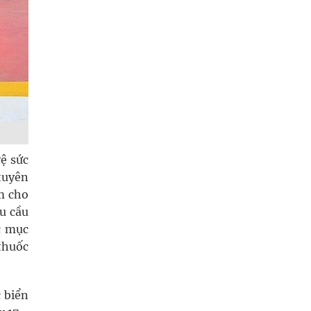
vệ sức
 tuyên
m cho
hu cầu
c mục
thuốc
c biển