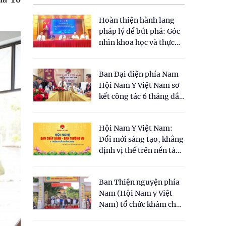
Hoàn thiện hành lang
pháp lý để bứt phá: Góc
nhìn khoa học và thực
tiễn tại Tọa đàm " Đề
xuất một số nội dung
Ban Đại diện phía Nam
cho Luật Y dược cổ
Hội Nam Y Việt Nam sơ
truyền Việt Nam"
kết công tác 6 tháng đầu
năm 2026
Hội Nam Y Việt Nam:
Đổi mới sáng tạo, khẳng
định vị thế trên nền tảng
y học cổ truyền và khoa
học hiện đại
Ban Thiện nguyện phía
Nam (Hội Nam y Việt
Nam) tổ chức khám chữa
bệnh y học cổ truyền và