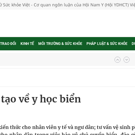
tử Sức khỏe Việt - Cơ quan ngôn luận của Hội Nam Y (Hội YDHCT) V
 TRAO ĐỔI
KINH TẾ
MÔI TRƯỜNG & SỨC KHỎE
PHÁP LUẬT & SỨC KHỎE
D
ợng thuốc
g, nhiệt độ cao nhất 35 độ
 tạo về y học biển
kỳ, khám sàng lọc cho người dân
ông cực hiệu quả
 chuyên gia
kiến thức cho nhân viên y tế và ngư dân; tư vấn vệ sinh
cho nhân dân trong việc bảo vệ chủ quyền biển, đảo c