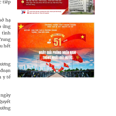
c tiếp
sở hạ
p ứng
 tình
Trung
ầu hết
hương
 đoạn
 y tế
 ngày
Quyết
tướng