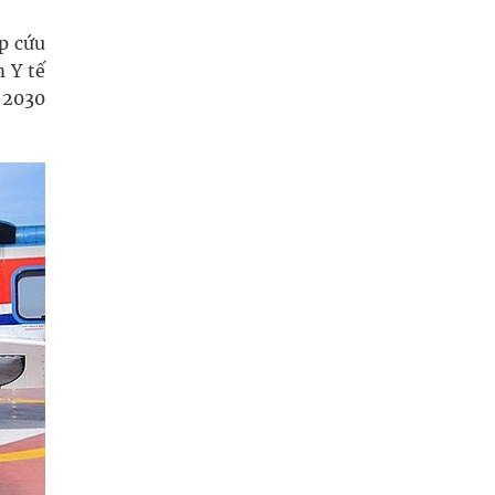
p cứu
 Y tế
 2030