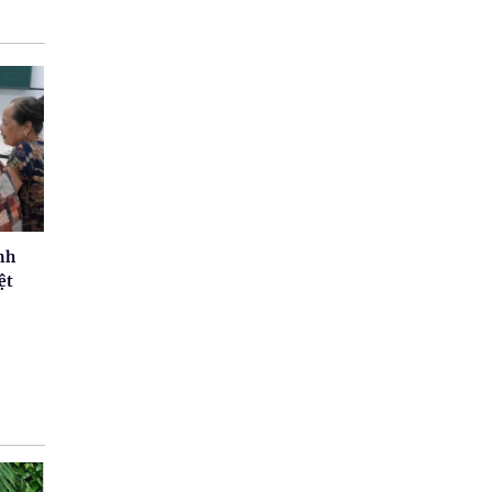
nh
ệt