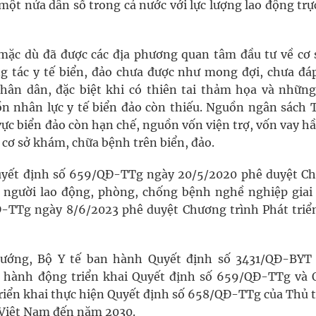
một nửa dân số trong cả nước với lực lượng lao động trự
mặc dù đã được các địa phương quan tâm đầu tư về cơ 
ng tác y tế biển, đảo chưa được như mong đợi, chưa đá
ân dân, đặc biệt khi có thiên tai thảm họa và những
ồn nhân lực y tế biển đảo còn thiếu. Nguồn ngân sách 
vực biển đảo còn hạn chế, nguồn vốn viện trợ, vốn vay h
 cơ sở khám, chữa bệnh trên biển, đảo.
uyết định số 659/QĐ-TTg ngày 20/5/2020 phê duyệt C
 người lao động, phòng, chống bệnh nghề nghiệp giai
-TTg ngày 8/6/2023 phê duyệt Chương trình Phát triển
 tướng, Bộ Y tế ban hành Quyết định số 3431/QĐ-BYT
h hành động triển khai Quyết định số 659/QĐ-TTg và 
riển khai thực hiện Quyết định số 658/QĐ-TTg của Thủ 
o Việt Nam đến năm 2030.