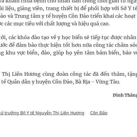
 và khám chữa bệnh cho nhân dân trong thời gian từ ngà
i liệu, giảng viên, trang thiết bị để phối hợp với Sở Y t
o và Trung tâm y tế huyện Côn Đảo triển khai các hoạt
 các mục tiêu với chất lượng và hiệu quả cao.
tới, các khóa đào tạo về y học biển sẽ tiếp tục được nhâ
nước để đảm bảo thực hiện tốt hơn nữa công tác chăm só
ng khu vực biển, đảo, giúp họ yên tâm bám biển, bảo v
 Thị Liên Hương cùng đoàn công tác đã đến thăm, tặn
 tế Quân dân y huyện Côn Đảo, Bà Rịa - Vũng Tàu.
Đình Thăng
ứ trưởng Bộ Y tế Nguyễn Thị Liên Hương
Côn Đảo