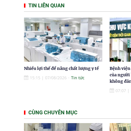
TIN LIÊN QUAN
Nhiều lợi thế để nâng chất lượng y tế
Bệnh viện
của người
15:15
|
07/08/2026
Tin tức
không đăn
07:07
|
CÙNG CHUYÊN MỤC