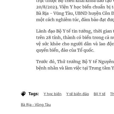
trực thuộc Bộ triển khai khóa đào tạo
20/8/2023. Viện Y học biển chuẩn bị tà
Bà Rịa - Vũng Tàu, UBND huyện Côn Đả
một cách nghiêm túc, đảm bảo đạt được
Lãnh đạo Bộ Y tế tin tưởng, thời gian 
trên 28 tỉnh, thành có biển trong cả 
vệ sức khỏe cho người dân và lao độ
quyền biển, đảo của Tổ quốc.
Trước đó, Thứ trưởng Bộ Y tế Nguyễn
bệnh nhân và làm việc tại Trung tâm Y
Tags:
Y học biển
Y tế biển đảo
Bộ Y tế
Th
Bà Rịa - Vũng Tàu