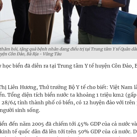
hăm hỏi, tặng quà bệnh nhân đang điều trị tại Trung tâm Y tế Quân dâ
yện Côn Đảo, Bà Rịa - Vũng Tàu
 học biển đã diễn ra tại Trung tâm Y tế huyện Côn Đảo, 
 Thị Liên Hương, Thứ trưởng Bộ Y tế cho biết: Việt Nam 
ển. Tổng diện tích biển nước ta khoảng 1 triệu km2 (gấp
có 28/64 tỉnh thành phố có biển, có 12 huyện đảo với trên
 người sinh sống.
biển đến năm 2005 đã chiếm tới 45% GDP của cả nước và
kinh tế quốc dân đã lên tới trên 50% GDP của cả nước. 