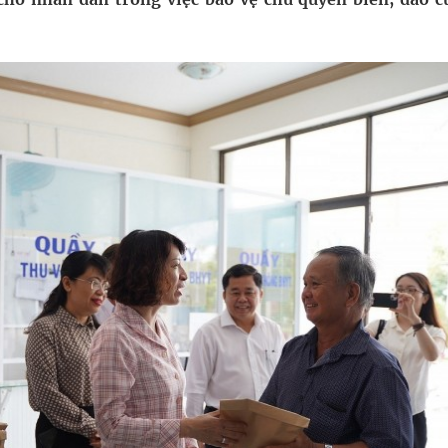
nghiệm thực tế
hìn phụ nữ mỗi năm