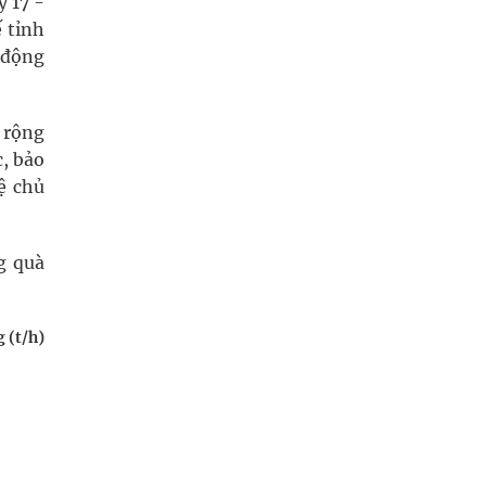
y 17 -
ế tỉnh
 động
n rộng
c, bảo
ệ chủ
g quà
 (t/h)