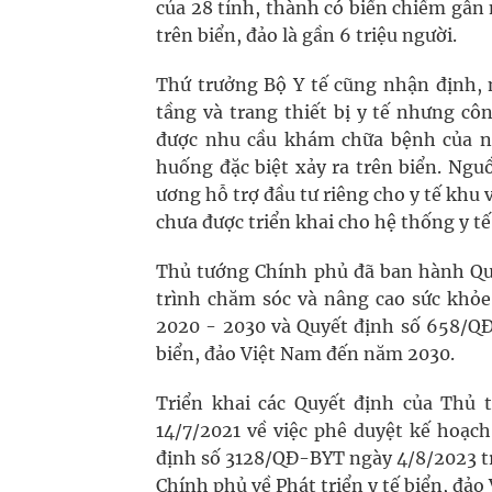
của 28 tỉnh, thành có biển chiếm gần 
trên biển, đảo là gần 6 triệu người.
Thứ trưởng Bộ Y tế cũng nhận định, 
tầng và trang thiết bị y tế nhưng cô
được nhu cầu khám chữa bệnh của nh
huống đặc biệt xảy ra trên biển. Ngu
ương hỗ trợ đầu tư riêng cho y tế khu 
chưa được triển khai cho hệ thống y tế
Thủ tướng Chính phủ đã ban hành Q
trình chăm sóc và nâng cao sức khỏe
2020 - 2030 và Quyết định số 658/QĐ
biển, đảo Việt Nam đến năm 2030.
Triển khai các Quyết định của Thủ
14/7/2021 về việc phê duyệt kế hoạc
định số 3128/QĐ-BYT ngày 4/8/2023 t
Chính phủ về Phát triển y tế biển, đả