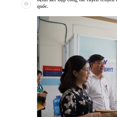
Nhiều lợi thế để nâng chất lượng y tế
quốc.
Vương Thành Công: Khi việc học bắt đầu từ trải 
Tầm soát sớm ung thư vú giúp cứu sống hàng ng
Giải pháp nâng cao thị lực thời hiện đại