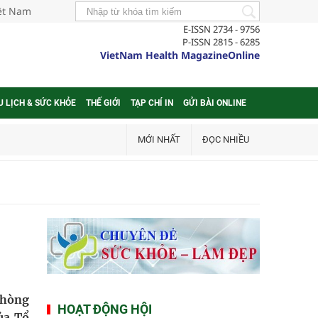
iệt Nam
E-ISSN 2734 - 9756
P-ISSN 2815 - 6285
VietNam Health MagazineOnline
U LỊCH & SỨC KHỎE
THẾ GIỚI
TẠP CHÍ IN
GỬI BÀI ONLINE
MỚI NHẤT
ĐỌC NHIỀU
 phòng
HOẠT ĐỘNG HỘI
ủa Tổ