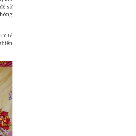
để sử
chông
 Y tế
khiến