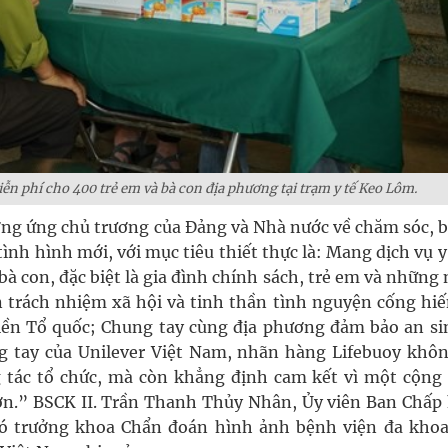
n phí cho 400 trẻ em và bà con địa phương tại trạm y tế Keo Lôm.
ng ứng chủ trương của Đảng và Nhà nước về chăm sóc, b
nh hình mới, với mục tiêu thiết thực là: Mang dịch vụ y
à con, đặc biệt là gia đình chính sách, trẻ em và những
 trách nhiệm xã hội và tinh thần tình nguyện cống hiế
miền Tổ quốc; Chung tay cùng địa phương đảm bảo an si
 tay của Unilever Việt Nam, nhãn hàng Lifebuoy khôn
 tác tổ chức, mà còn khẳng định cam kết vì một cộng
n.” BSCK II. Trần Thanh Thủy Nhân, Ủy viên Ban Chấp
ó trưởng khoa Chẩn đoán hình ảnh bệnh viện đa khoa