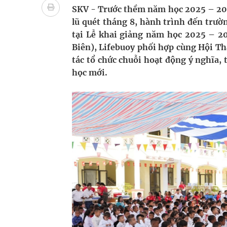
Vương Thành Công: Khi việc học bắt đầu từ trải 
SKV - Trước thềm năm học 2025 – 202
lũ quét tháng 8, hành trình đến trườ
Chấn chỉnh hoạt động kinh doanh dược liệu
tại Lễ khai giảng năm học 2025 – 
Biên), Lifebuoy phối hợp cùng Hội Thầ
Giải pháp nâng cao thị lực thời hiện đại
tác tổ chức chuỗi hoạt động ý nghĩa, 
học mới.
Triển khai đồng bộ các giải pháp quản lý chất lư