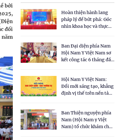
ề bởi
Hoàn thiện hành lang
2025,
pháp lý để bứt phá: Góc
(Điện
nhìn khoa học và thực
ác đối
tiễn tại Tọa đàm " Đề
ào năm
xuất một số nội dung
Ban Đại diện phía Nam
cho Luật Y dược cổ
Hội Nam Y Việt Nam sơ
truyền Việt Nam"
kết công tác 6 tháng đầu
năm 2026
Hội Nam Y Việt Nam:
Đổi mới sáng tạo, khẳng
định vị thế trên nền tảng
y học cổ truyền và khoa
học hiện đại
Ban Thiện nguyện phía
Nam (Hội Nam y Việt
Nam) tổ chức khám chữa
bệnh y học cổ truyền và