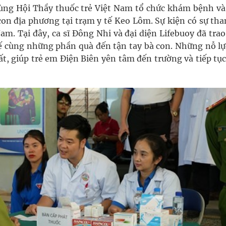
cùng Hội Thầy thuốc trẻ Việt Nam tổ chức khám bệnh và
con địa phương tại trạm y tế Keo Lôm. Sự kiện có sự tha
am. Tại đây, ca sĩ Đông Nhi và đại diện Lifebuoy đã tra
 tế cùng những phần quà đến tận tay bà con. Những nỗ lự
t, giúp trẻ em Điện Biên yên tâm đến trường và tiếp tục