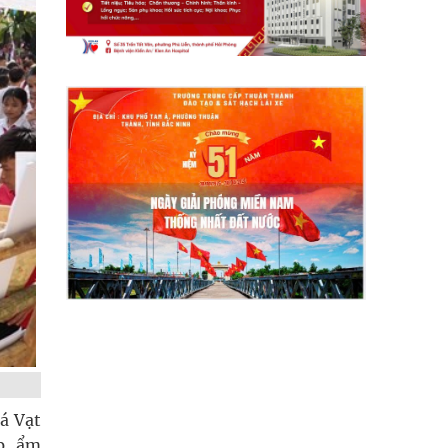
á Vạt
p, ẩm