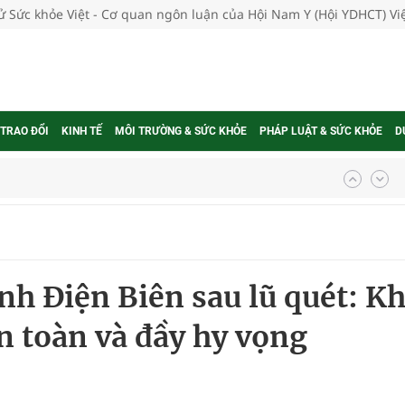
tử Sức khỏe Việt - Cơ quan ngôn luận của Hội Nam Y (Hội YDHCT) V
 TRAO ĐỔI
KINH TẾ
MÔI TRƯỜNG & SỨC KHỎE
PHÁP LUẬT & SỨC KHỎE
D
g, nhiệt độ cao nhất 35 độ
kỳ, khám sàng lọc cho người dân
nh Điện Biên sau lũ quét: Kh
ông cực hiệu quả
 toàn và đầy hy vọng
 chuyên gia