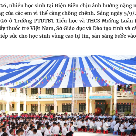
nghiệm thực tế
6, nhiều học sinh tại Điện Biên chịu ảnh hưởng nặng n
ng của các em vì thế càng chông chênh. Sáng ngày 5/9/
2026 ở Trường PTDTBT Tiểu học và THCS Mường Luân 
y thuốc trẻ Việt Nam, Sở Giáo dục và Đào tạo tỉnh và c
tiếp sức cho học sinh vùng cao tự tin, sẵn sàng bước v
ợng thuốc