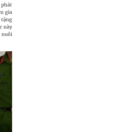
 phát
m gia
o tặng
c này
 nuôi