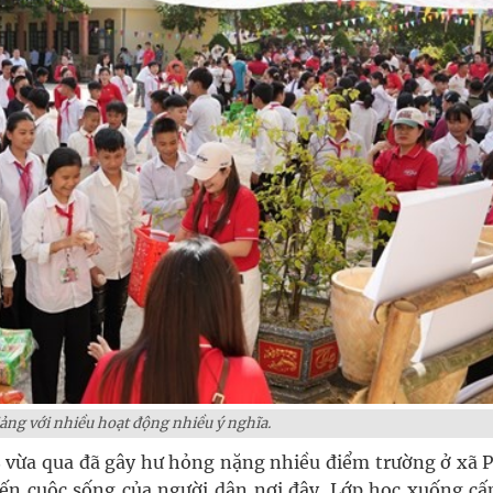
iảng với nhiều hoạt động nhiều ý nghĩa.
 8 vừa qua đã gây hư hỏng nặng nhiều điểm trường ở xã P
n cuộc sống của người dân nơi đây. Lớp học xuống cấ