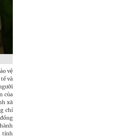
ảo vệ
 tế và
 người
n của
nh xã
g chỉ
 đồng
 hành
 tỉnh