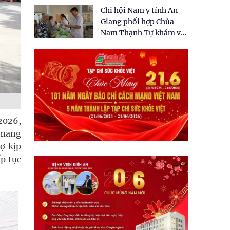
tặng quà cho 150 người
Chi hội Nam y tỉnh An
dân tại xã Tân Tập
Giang phối hợp Chùa
Nam Thạnh Tự khám và
cấp thuốc miễn phí cho
nhân dân
2026,
 mang
ợ kịp
ếp tục