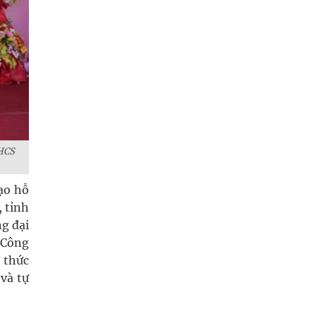
THCS
ạo hỗ
, tỉnh
ng đại
, Công
 thức
và tự