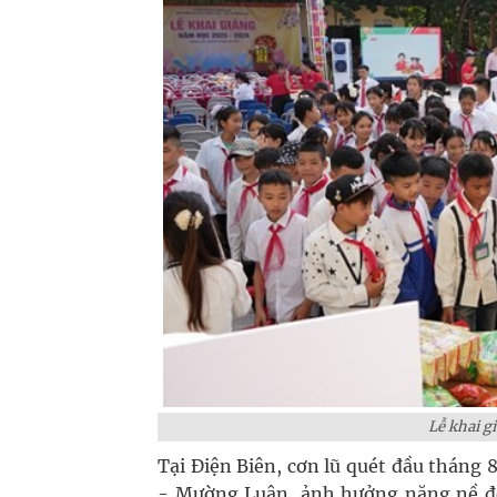
Lễ khai g
Tại Điện Biên, cơn lũ quét đầu tháng
- Mường Luân, ảnh hưởng nặng nề đế