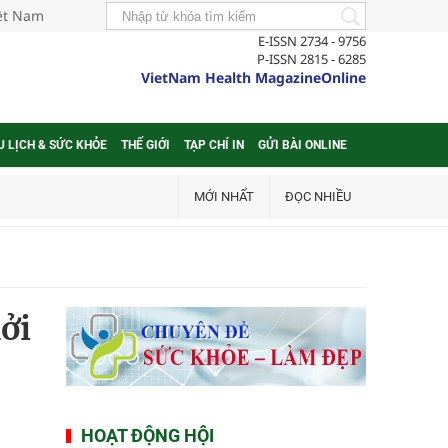
iệt Nam
E-ISSN 2734 - 9756
P-ISSN 2815 - 6285
VietNam Health MagazineOnline
U LỊCH & SỨC KHỎE
THẾ GIỚI
TẠP CHÍ IN
GỬI BÀI ONLINE
MỚI NHẤT
ĐỌC NHIỀU
ởi
HOẠT ĐỘNG HỘI