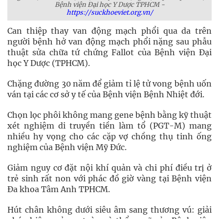
Bệnh viện Đại học Y Dược TPHCM -
https://suckhoeviet.org.vn/
Can thiệp thay van động mạch phổi qua da trên
người bệnh hở van động mạch phổi nặng sau phẫu
thuật sửa chữa tứ chứng Fallot của Bệnh viện Đại
học Y Dược (TPHCM).
Chặng đường 30 năm để giảm tỉ lệ tử vong bệnh uốn
ván tại các cơ sở y tế của Bệnh viện Bệnh Nhiệt đới.
Chọn lọc phôi không mang gene bệnh bằng kỹ thuật
xét nghiệm di truyền tiền làm tổ (PGT-M) mang
nhiều hy vọng cho các cặp vợ chồng thụ tinh ống
nghiệm của Bệnh viện Mỹ Đức.
Giảm nguy cơ đặt nội khí quản và chi phí điều trị ở
trẻ sinh rất non với phác đồ giờ vàng tại Bệnh viện
Đa khoa Tâm Anh TPHCM.
Hút chân không dưới siêu âm sang thương vú: giải