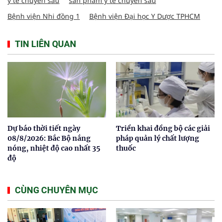
y tế chuyên sâu
sản phẩm y tế chuyên sâu
Bệnh viện Nhi đồng 1
Bệnh viện Đại học Y Dược TPHCM
TIN LIÊN QUAN
Dự báo thời tiết ngày
Triển khai đồng bộ các giải
08/8/2026: Bắc Bộ nắng
pháp quản lý chất lượng
nóng, nhiệt độ cao nhất 35
thuốc
độ
CÙNG CHUYÊN MỤC