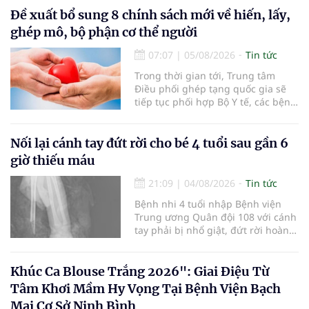
nhận 32.286.360 người, chiếm gần
Đề xuất bổ sung 8 chính sách mới về hiến, lấy,
30% dân số cả nước đã được khám
ghép mô, bộ phận cơ thể người
sức khỏe định kỳ năm nay.
07:07
|
05/08/2026
Tin tức
Trong thời gian tới, Trung tâm
Điều phối ghép tạng quốc gia sẽ
tiếp tục phối hợp Bộ Y tế, các bệnh
viện và các cơ quan liên quan để
mở rộng mạng lưới điều phối, tăng
cường truyền thông, hoàn thiện
Nối lại cánh tay đứt rời cho bé 4 tuổi sau gần 6
quy trình chuyên môn và hệ thống
giờ thiếu máu
pháp luật để thúc đẩy lĩnh vực
hiến và ghép mô tạng.
21:09
|
04/08/2026
Tin tức
Bệnh nhi 4 tuổi nhập Bệnh viện
Trung ương Quân đội 108 với cánh
tay phải bị nhổ giật, đứt rời hoàn
toàn do tai nạn giao thông. Dù
mạch máu, thần kinh bị tổn
thương nặng và thời gian thiếu
Khúc Ca Blouse Trắng 2026": Giai Điệu Từ
máu kéo dài, các bác sĩ đã tái lập
Tâm Khơi Mầm Hy Vọng Tại Bệnh Viện Bạch
tuần hoàn thành công sau ca vi
Mai Cơ Sở Ninh Bình
phẫu kéo dài 3 giờ.