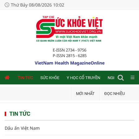
Thứ Bảy 08/08/2026 10:02
E-ISSN 2734 - 9756
P-ISSN 2815 - 6285
VietNam Health MagazineOnline
NLINE
TIN TỨC
SỨC KHỎE
Y HỌC CỔ TRUYỀN
NGHIÊN CỨU TRA
MỚI NHẤT
ĐỌC NHIỀU
TIN TỨC
Dấu ấn Việt Nam