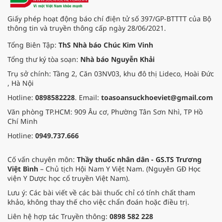
Giấy phép hoạt động báo chí điện tử số 397/GP-BTTTT của Bộ
thông tin và truyền thông cấp ngày 28/06/2021.
Tổng Biên Tập:
ThS Nhà báo Chúc Kim Vinh
Tổng thư ký tòa soạn:
Nhà báo Nguyễn Khải
Trụ sở chính: Tầng 2, Căn 03NV03, khu đô thị Lideco, Hoài Đức
, Hà Nội
Hotline:
0898582228
. Email:
toasoansuckhoeviet@gmail.com
Văn phòng TP.HCM: 909 Âu cơ, Phường Tân Sơn Nhì, TP Hồ
Chí Minh
Hotline:
0949.737.666
Cố vấn chuyên môn:
Thầy thuốc nhân dân - GS.TS Trương
Việt Bình
– Chủ tịch Hội Nam Y Việt Nam. (Nguyên GĐ Học
viện Y Dược học cổ truyền Việt Nam).
Lưu ý: Các bài viết về các bài thuốc chỉ có tính chất tham
khảo, không thay thế cho việc chẩn đoán hoặc điều trị.
Liên hệ hợp tác Truyền thông:
0898 582 228