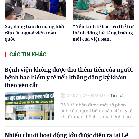
Xây dựng bản đồ mạng lưới
"Nền kinh tế bạc" có thể trở
cấp cứu ngoại viện toàn
thành động lực tăng trưởng
quốc
mới của Việt Nam
CÁC TIN KHÁC
Bệnh viện không được thu thêm tiền của người
bệnh bảo hiểm y tế nếu không đăng ký khám
theo yêu cầu
07:07
|
06/08/2026
Tin tức
Bộ Y tế nhận được một số phản
ánh của người bệnh bảo hiểm y tế
khi đi khám bệnh, chữa bệnh bảo
hiểm y tế đúng trình tự, thủ tục
quy định, không đăng ký khám
bệnh, chữa bệnh theo yêu cầu
Nhiều chuỗi hoạt động lớn được diễn ra tại Lễ