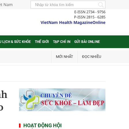
iệt Nam
E-ISSN 2734 - 9756
P-ISSN 2815 - 6285
VietNam Health MagazineOnline
U LỊCH & SỨC KHỎE
THẾ GIỚI
TẠP CHÍ IN
GỬI BÀI ONLINE
MỚI NHẤT
ĐỌC NHIỀU
nh
o
HOẠT ĐỘNG HỘI