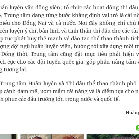
uấn luyện vận động viên; tổ chức các hoạt động thi đấu,
o, Trung tâm đang từng bước khẳng định vai trò là cái n
 biểu cho Đồng Nai và cả nước. Nơi đây không chỉ chú 
n luyện ý chí, bản lĩnh và tinh thần thi đấu cho các tà
iếp tục phát huy thế mạnh về đào tạo thể thao thành tíc
lượng đội ngũ huấn luyện viên, hướng tới xây dựng môi 
 Đồng thời, Trung tâm cũng đặt mục tiêu phát hiện v
ích cực cho các đội tuyển quốc gia, góp phần nâng tầm v
 tương lai.
 Trung tâm Huấn luyện và Thi đấu thể thao thành phố
hắp cánh đam mê, ươm mầm tài năng và là điểm tựa cho 
h phục các đấu trường lớn trong nước và quốc tế.
Hoàn