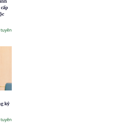
Linh
 cấp
ộc
 tuyên
ng kỷ
 tuyên