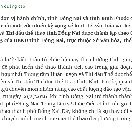
ền quảng cáo
nghiệm thực tế
 đơn vị hành chính, tỉnh Đồng Nai và tỉnh Bình Phước 
triển mới với nhiều kỳ vọng về kinh tế, văn hóa và thể 
hìn phụ nữ mỗi năm
và Thi đấu thể thao tỉnh Đồng Nai được thành lập theo 
 của UBND tỉnh Đồng Nai, trực thuộc Sở Văn hóa, Thể
là bước kiện toàn tổ chức bộ máy theo hướng tinh gọn,
để phát triển thể thao thành tích cao trong giai đoạn
 hợp nhất Trung tâm Huấn luyện và Thi đấu Thể dục thể
ện và Thi đấu Thể dục thể thao tỉnh Bình Phước, qua đ
ội ngũ chuyên môn nhằm nâng cao chất lượng đào tạo vận
, từ ngày 30/4/2026, khi tỉnh Đồng Nai trở thành thàn
ành phố Đồng Nai, Trung tâm sẽ được điều chỉnh tên gọi 
thao thành phố Đồng Nai. Đây không chỉ là sự thay đổi v
c chuyển mình mạnh mẽ của thể thao địa phương trong