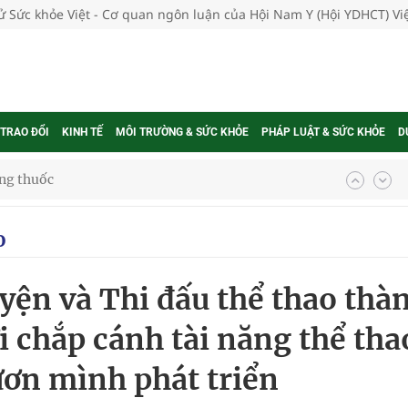
tử Sức khỏe Việt - Cơ quan ngôn luận của Hội Nam Y (Hội YDHCT) V
 TRAO ĐỔI
KINH TẾ
MÔI TRƯỜNG & SỨC KHỎE
PHÁP LUẬT & SỨC KHỎE
D
ợng thuốc
o
g, nhiệt độ cao nhất 35 độ
ện và Thi đấu thể thao thà
kỳ, khám sàng lọc cho người dân
 chắp cánh tài năng thể tha
ông cực hiệu quả
ơn mình phát triển
 chuyên gia