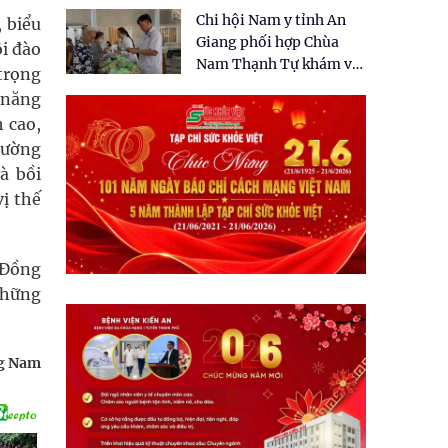
tặng quà cho 150 người
Chi hội Nam y tỉnh An
 biểu
dân tại xã Tân Tập
Giang phối hợp Chùa
ôi đào
Nam Thạnh Tự khám và
trọng
cấp thuốc miễn phí cho
i năng
nhân dân
h cao,
trường
à bồi
ị thế
 Đồng
những
g Nam