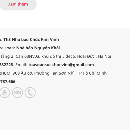
 bền vững của đất nước.
Xem thêm
p:
ThS Nhà báo Chúc Kim Vinh
òa soạn:
Nhà báo Nguyễn Khải
 Tầng 2, Căn 03NV03, khu đô thị Lideco, Hoài Đức , Hà Nội
582228
. Email:
toasoansuckhoeviet@gmail.com
.HCM: 909 Âu cơ, Phường Tân Sơn Nhì, TP Hồ Chí Minh
.737.666