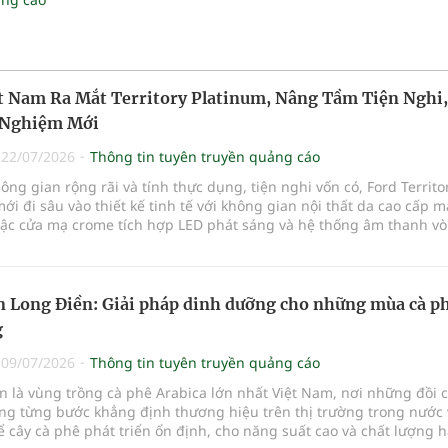
t Nam Ra Mắt Territory Platinum, Nâng Tầm Tiện Nghi,
i Nghiệm Mới
|
22/07/2026
Thông tin tuyên truyền quảng cáo
ông gian rộng rãi và tính thực dụng, tiện nghi vốn có, Ford Territo
ới đi sâu vào thiết kế tinh tế với không gian nội thất da cao cấp 
bậc cửa mạ crome tích hợp LED phát sáng và hệ thống âm thanh v
ượng cao.
cấp từ gói công nghệ hỗ trợ lái xe tiên tiến Co-Pilot 360 trên bản
à Titanium X, Ford Territory Platinum mới được bổ sung thêm tính
 thông minh trong điều kiện giao thông đông đúc và Kiểm soát hàn
 Long Điền: Giải pháp dinh dưỡng cho những mùa cà p
h ứng thông minh mới.
g
7/2026, toàn bộ dòng xe Ford Territory cũng được áp dụng chính 
iêu chuẩn 5 năm hoặc 150.000 km (tùy điều kiện nào đến trước) c
|
09/07/2026
Thông tin tuyên truyền quảng cáo
dịch vụ toàn diện được xây dựng trên triết lý thương hiệu toàn cầu
n là vùng trồng cà phê Arabica lớn nhất Việt Nam, nơi những đồi 
 Ford" thể hiện cam kết của Ford trong việc đồng hành cùng khác
ang từng bước khẳng định thương hiệu trên thị trường trong nước 
ể cây cà phê phát triển ổn định, cho năng suất cao và chất lượng h
tory Platinum có mức giá bán lẻ đã bao gồm VAT là 916.000.000 đồ