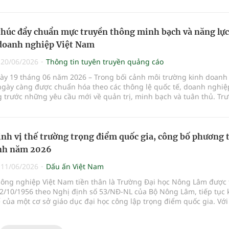
bên cạnh điều kiện tự nhiên thuận lợi, việc bổ sung dinh dưỡng 
ao tới khách hàng từ tuần thứ tư tháng 8 năm 2026.
 phù hợp với từng giai đoạn sinh trưởng được xem là yếu tố quan 
 tác bền vững.
thúc đẩy chuẩn mực truyền thông minh bạch và năng lực
doanh nghiệp Việt Nam
|
20/06/2026
Thông tin tuyên truyền quảng cáo
ày 19 tháng 06 năm 2026 – Trong bối cảnh môi trường kinh doanh 
ngày càng được chuẩn hóa theo các thông lệ quốc tế, doanh nghiệ
 trước những yêu cầu mới về quản trị, minh bạch và tuân thủ. Trư
Công ty TNHH Tư vấn và Truyền thông 5S (5S Media) và Công ty Lu
nd & Partners đã chính thức ký kết Thỏa thuận hợp tác chiến lượ
ợ cộng đồng doanh nghiệp nâng cao năng lực tuân thủ, quản trị r
ng và phát triển bền vững.
nh vị thế trường trọng điểm quốc gia, công bố phương 
inh năm 2026
|
11/06/2026
Dấu ấn Việt Nam
Nông nghiệp Việt Nam tiền thân là Trường Đại học Nông Lâm được
12/10/1956 theo Nghị định số 53/NĐ-NL của Bộ Nông Lâm, tiếp tục
ế của một cơ sở giáo dục đại học công lập trọng điểm quốc gia. Với
đào tạo đa ngành, chú trọng chuyển đổi số và hội nhập quốc tế, Họ
 tin cậy cung cấp nguồn nhân lực chất lượng cao, đồng hành cùng 