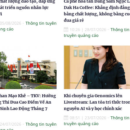
chất lượng đào tạo, đáp ứng
Cà phê hòa tan Đẳng Sâm Ngọc 
át triển nguồn nhân lực
Dak Ha Coffee: Khẳng định đẳng
i
bằng chất lượng, không bằng cu
đua giá rẻ
05/08/2026
Thông tin tuyên
ảng cáo
10:26
|
28/07/2026
Thông tin
truyền quảng cáo
han Mạo Khê – TKV: Hưởng
Khi chuyên gia Genomics lên
 Thi Đua Cao Điểm Về An
Livestream: Lan tỏa tri thức tro
 Sinh Lao Động Tháng 7
nguyên AI và y học chính xác
08:51
|
23/07/2026
Thông tin
truyền quảng cáo
24/07/2026
Thông tin tuyên
ảng cáo