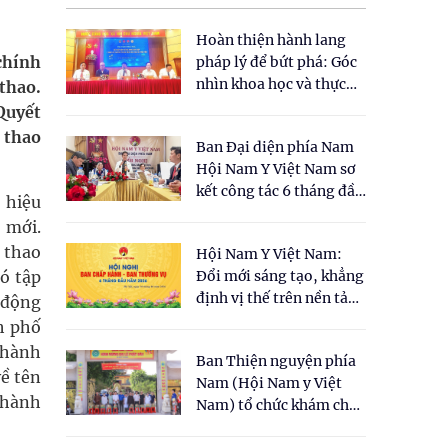
Hoàn thiện hành lang
chính
pháp lý để bứt phá: Góc
nhìn khoa học và thực
thao.
tiễn tại Tọa đàm " Đề
Quyết
xuất một số nội dung
 thao
Ban Đại diện phía Nam
cho Luật Y dược cổ
Hội Nam Y Việt Nam sơ
truyền Việt Nam"
kết công tác 6 tháng đầu
 hiệu
năm 2026
 mới.
 thao
Hội Nam Y Việt Nam:
ó tập
Đổi mới sáng tạo, khẳng
định vị thế trên nền tảng
 động
y học cổ truyền và khoa
h phố
học hiện đại
thành
Ban Thiện nguyện phía
ề tên
Nam (Hội Nam y Việt
 hành
Nam) tổ chức khám chữa
bệnh y học cổ truyền và