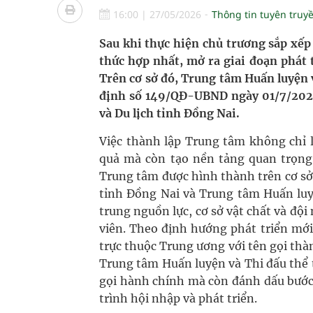
Nhiều lợi thế để nâng chất lượng y tế
16:00
|
27/05/2026
Thông tin tuyên truy
Vương Thành Công: Khi việc học bắt đầu từ trải 
Sau khi thực hiện chủ trương sắp xếp
thức hợp nhất, mở ra giai đoạn phát 
Tầm soát sớm ung thư vú giúp cứu sống hàng ng
Trên cơ sở đó, Trung tâm Huấn luyện 
định số 149/QĐ-UBND ngày 01/7/2025
Giải pháp nâng cao thị lực thời hiện đại
và Du lịch tỉnh Đồng Nai.
Việc thành lập Trung tâm không chỉ 
quả mà còn tạo nền tảng quan trọng 
Trung tâm được hình thành trên cơ sở
tỉnh Đồng Nai và Trung tâm Huấn luy
trung nguồn lực, cơ sở vật chất và đ
viên. Theo định hướng phát triển mới
trực thuộc Trung ương với tên gọi th
Trung tâm Huấn luyện và Thi đấu thể 
gọi hành chính mà còn đánh dấu bướ
trình hội nhập và phát triển.