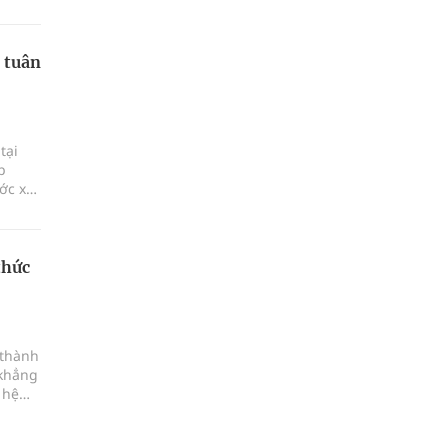
đúng
trọng
 tuân
tại
p
ớc xu
ật
c
ủi ro
thức
 thành
 khẳng
 hệ
c viện
sự