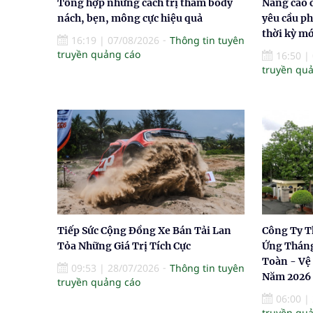
Tổng hợp những cách trị thâm body
Nâng cao 
nách, bẹn, mông cực hiệu quả
yêu cầu ph
thời kỳ mớ
16:19
|
07/08/2026
Thông tin tuyên
truyền quảng cáo
16:50
|
truyền qu
Tiếp Sức Cộng Đồng Xe Bán Tải Lan
Công Ty T
Tỏa Những Giá Trị Tích Cực
Ứng Tháng
Toàn - Vệ
09:53
|
28/07/2026
Thông tin tuyên
Năm 2026
truyền quảng cáo
06:00
|
truyền qu