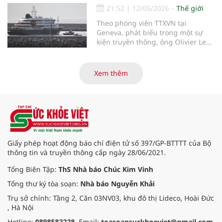
Automation và Cytiva vừa công bố
21:52
|
12/05/2026
Thế giới
nền tảng Figurate SCADA, một hệ
Theo phóng viên TTXVN tại
thống giám sát và thu thập dữ liệu
Geneva, phát biểu trong một sự
được thiết kế để tăng tốc quá trình
kiện truyền thông, ông Olivier Le
chuyển đổi số trong sản xuất dược
Polain - người đứng đầu bộ phận
phẩm sinh học.
dịch tễ học và phân tích dữ liệu
phục vụ ứng phó của Tổ chức Y tế
Xem thêm
thế giới (WHO) - ngày 11/5 đã cung
cấp thêm thông tin về khả năng lây
nhiễm của virus Hanta.
Giấy phép hoạt động báo chí điện tử số 397/GP-BTTTT của Bộ
thông tin và truyền thông cấp ngày 28/06/2021.
Tổng Biên Tập:
ThS Nhà báo Chúc Kim Vinh
Tổng thư ký tòa soạn:
Nhà báo Nguyễn Khải
Trụ sở chính: Tầng 2, Căn 03NV03, khu đô thị Lideco, Hoài Đức
, Hà Nội
Hotline:
0898582228
. Email:
toasoansuckhoeviet@gmail.com