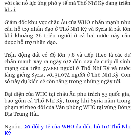
với các nỗ lực ứng phó y tế mà Thổ Nhĩ Kỳ đang triển
khai.
Giám đốc khu vực châu Âu của WHO nhấn mạnh nhu
cầu hỗ trợ nhân đạo ở Thổ Nhĩ Kỳ và Syria là rất lớn
khi khoảng 26 triệu người ở cả hai nước này cần
được hỗ trợ nhân đạo.
Trận động đất có độ lớn 7,8 và tiếp theo là các dư
chấn mạnh xảy ra ngày 6/2 đến nay đã cướp đi sinh
mạng của trên 37.000 người ở Thổ Nhĩ Kỳ và nước
láng giềng Syria, với 31.974 người ở Thổ Nhĩ Kỳ. Con
số này dự kiến sẽ còn tăng trong những ngày tới.
Đại diện của WHO tại châu Âu phụ trách 53 quốc gia,
bao gồm cả Thổ Nhĩ Kỳ, trong khi Syria nằm trong
phạm vi theo dõi của Văn phòng WHO tại vùng Đông
Địa Trung Hải.
Nguồn:
20 đội y tế của WHO đã đến hỗ trợ Thổ Nhĩ
Kỳ