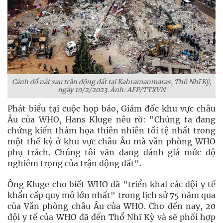
Cảnh đổ nát sau trận động đất tại Kahramanmaras, Thổ Nhĩ Kỳ,
ngày 10/2/2023. Ảnh: AFP/TTXVN
Phát biểu tại cuộc họp báo, Giám đốc khu vực châu
Âu của WHO, Hans Kluge nêu rõ: "Chúng ta đang
chứng kiến thảm họa thiên nhiên tồi tệ nhất trong
một thế kỷ ở khu vực châu Âu mà văn phòng WHO
phụ trách. Chúng tôi vẫn đang đánh giá mức độ
nghiêm trọng của trận động đất".
Ông Kluge cho biết WHO đã "triển khai các đội y tế
khẩn cấp quy mô lớn nhất" trong lịch sử 75 năm qua
của Văn phòng châu Âu của WHO. Cho đến nay, 20
đội y tế của WHO đã đến Thổ Nhĩ Kỳ và sẽ phối hợp