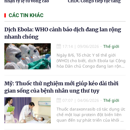
nhận tỷ lệ tử vong cao
CHDC Congo tiếp tục tăng
CÁC TIN KHÁC
Dịch Ebola: WHO cảnh báo dịch đang lan rộng
nhanh chóng
17:14
|
09/06/2026
Thế giới
Ngày 8/6, Tổ chức Y tế thế giới
(WHO) cho biết, dịch Ebola tại Cộng
hòa Dân chủ Congo đang lan rộng
nhanh chóng, số ca mắc ngày càng
tăng, phạm vi địa lý rộng hơn và
lây truyền xuyên biên giới sang
Mỹ: Thuốc thử nghiệm mới giúp kéo dài thời
Uganda.
gian sống của bệnh nhân ung thư tụy
07:07
|
04/06/2026
Thế giới
Thuốc daraxonrasib có tác dụng ức
chế một loại protein đột biến liên
quan đến sự phát triển của khối u,
vốn xuất hiện trong hơn 90%