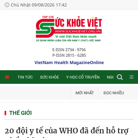
Chủ Nhật 09/08/2026 17:42
E-ISSN 2734 - 9756
P-ISSN 2815 - 6285
VietNam Health MagazineOnline
NLINE
TIN TỨC
SỨC KHỎE
Y HỌC CỔ TRUYỀN
NGHIÊN CỨU TRA
MỚI NHẤT
ĐỌC NHIỀU
THẾ GIỚI
20 đội y tế của WHO đã đến hỗ trợ