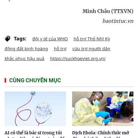
Minh Châu (TTXVN)
baotintuc.vn
Tags:
đội y tế của WHO
hỗ trợ Thổ Nhĩ Kỳ
động đất kinh hoàng
hỗ trợ
cứu trợ người dân
khắc phục hậu quả
https://suckhoeviet.org.vn/
CÙNG CHUYÊN MỤC
AI có thể là bác sĩ trong túi
Dịch Ebola: Chính thức mở