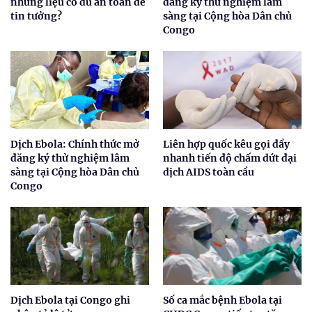
nhưng liệu có đủ an toàn để
đăng ký thử nghiệm lâm
tin tưởng?
sàng tại Cộng hòa Dân chủ
Congo
Dịch Ebola: Chính thức mở
Liên hợp quốc kêu gọi đẩy
đăng ký thử nghiệm lâm
nhanh tiến độ chấm dứt đại
sàng tại Cộng hòa Dân chủ
dịch AIDS toàn cầu
Congo
Dịch Ebola tại Congo ghi
Số ca mắc bệnh Ebola tại