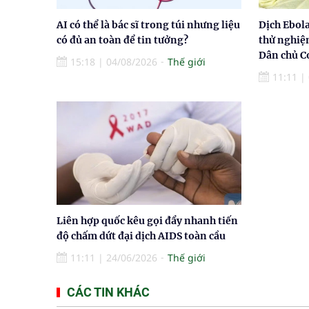
AI có thể là bác sĩ trong túi nhưng liệu
Dịch Ebol
có đủ an toàn để tin tưởng?
thử nghiệ
Dân chủ 
15:18
|
04/08/2026
Thế giới
11:11
|
Liên hợp quốc kêu gọi đẩy nhanh tiến
độ chấm dứt đại dịch AIDS toàn cầu
11:11
|
24/06/2026
Thế giới
CÁC TIN KHÁC