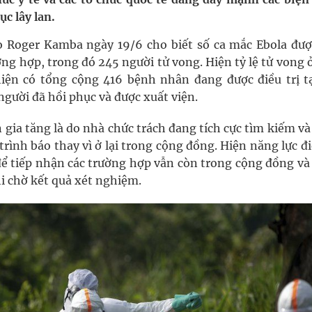
oàn quốc
c lây lan.
g trưởng mới của Việt Nam
 Roger Kamba ngày 19/6 cho biết số ca mắc Ebola đượ
ờng hợp, trong đó 245 người tử vong. Hiện tỷ lệ tử vong
phương hai cấp trong quản lý hoạt động nha khoa,
ện có tổng cộng 416 bệnh nhân đang được điều trị tạ
 người đã hồi phục và được xuất viện.
 gia tăng là do nhà chức trách đang tích cực tìm kiếm v
ông cực hiệu quả
ình báo thay vì ở lại trong cộng đồng. Hiện năng lực đi
 chuyên gia
ể tiếp nhận các trường hợp vẫn còn trong cộng đồng và
i chờ kết quả xét nghiệm.