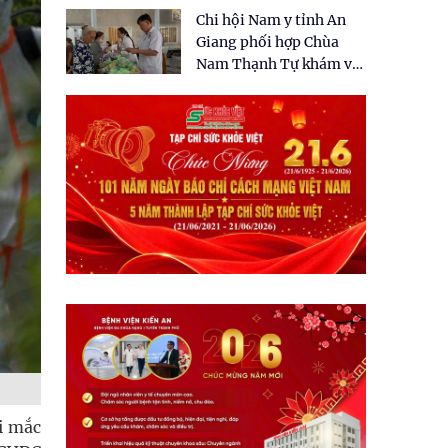
tặng quà cho 150 người
Chi hội Nam y tỉnh An
dân tại xã Tân Tập
Giang phối hợp Chùa
Nam Thạnh Tự khám và
cấp thuốc miễn phí cho
nhân dân
i mắc