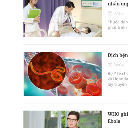
nhân ung
07:07
Thuốc dara
phát triển
Dịch bện
04:04
Bộ Y tế c
và Uganda 
lây truyền
nào được 
WHO ghi 
Ebola