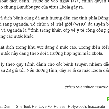
soát dịch bệnh. Trước đó vào ngày 15/5, chính quyền
o chủng Bundibugyo của virus Ebola gây ra.
 và dịch bệnh cũng đã ảnh hưởng đến các tỉnh phía Đông
ới sang Uganda. Tổ chức Y tế Thế giới (WHO) đã tuyên b
và Uganda là "tình trạng khẩn cấp về y tế công cộng g
ang các nước khác.
 dịch trong khu vực đang ở mức cao. Trong diễn biến
t nước này đang theo dõi 1 trường hợp nghi mắc Ebola.
ly theo quy trình dành cho các bệnh truyền nhiễm đặc
u 48 giờ tới. Nếu dương tính, đây sẽ là ca mắc Ebola đầ
(Theo thiennhienmoitruo