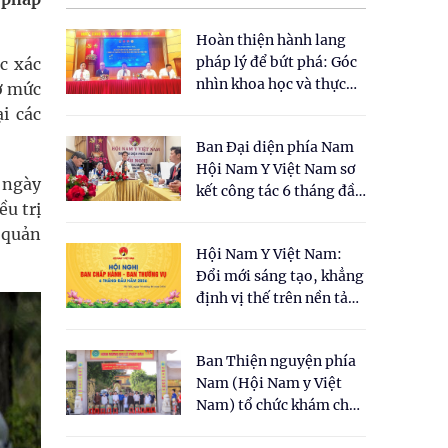
Hoàn thiện hành lang
pháp lý để bứt phá: Góc
c xác
nhìn khoa học và thực
 ở mức
tiễn tại Tọa đàm " Đề
i các
xuất một số nội dung
Ban Đại diện phía Nam
cho Luật Y dược cổ
Hội Nam Y Việt Nam sơ
truyền Việt Nam"
à ngày
kết công tác 6 tháng đầu
ều trị
năm 2026
 quản
Hội Nam Y Việt Nam:
Đổi mới sáng tạo, khẳng
định vị thế trên nền tảng
y học cổ truyền và khoa
học hiện đại
Ban Thiện nguyện phía
Nam (Hội Nam y Việt
Nam) tổ chức khám chữa
bệnh y học cổ truyền và