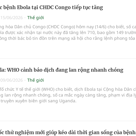
c bệnh Ebola tại CHDC Congo tiếp tục tăng
|
15/06/2026
Thế giới
ng hòa Dân chủ Congo (CHDC Congo) hôm nay (14/6) cho biết, số c
la được xác nhận tại nước này đã tăng lên 710, bao gồm 149 trườ
ồng thời bác bỏ tin đồn trên mạng xã hội cho rằng lệnh phong tỏa
ợc ban bố để đối phó với dịch bệnh.
la: WHO cảnh báo dịch đang lan rộng nhanh chóng
|
09/06/2026
Thế giới
Tổ chức Y tế thế giới (WHO) cho biết, dịch Ebola tại Cộng hòa Dân 
g lan rộng nhanh chóng, số ca mắc ngày càng tăng, phạm vi địa l
 truyền xuyên biên giới sang Uganda.
c thử nghiệm mới giúp kéo dài thời gian sống của bệnh