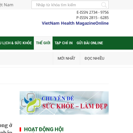
iệt Nam
E-ISSN 2734 - 9756
P-ISSN 2815 - 6285
VietNam Health MagazineOnline
U LỊCH & SỨC KHỎE
THẾ GIỚI
TẠP CHÍ IN
GỬI BÀI ONLINE
MỚI NHẤT
ĐỌC NHIỀU
ong ở
HOẠT ĐỘNG HỘI
 pháp