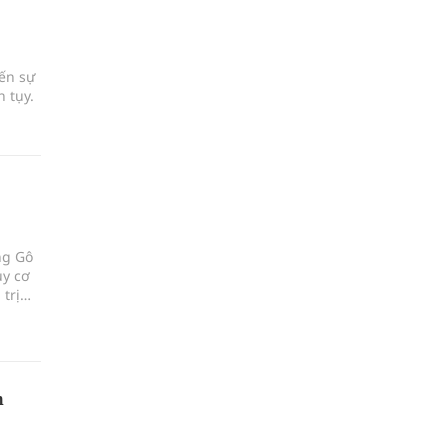
đến sự
 tụy.
ng Gô
uy cơ
trị
h