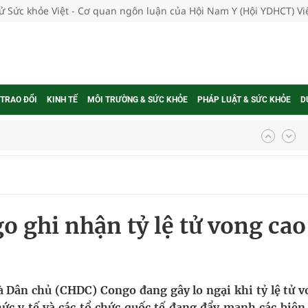
tử Sức khỏe Việt - Cơ quan ngôn luận của Hội Nam Y (Hội YDHCT) V
 TRAO ĐỔI
KINH TẾ
MÔI TRƯỜNG & SỨC KHỎE
PHÁP LUẬT & SỨC KHỎE
D
nghiệm thực tế
o ghi nhận tỷ lệ tử vong cao
ngừa ung thư
 Máu Của Các Loài Nhân Sâm (Panax Spp.): Tổng
 Dân chủ (CHDC) Congo đang gây lo ngại khi tỷ lệ tử v
ức y tế và các tổ chức quốc tế đang đẩy mạnh các biện