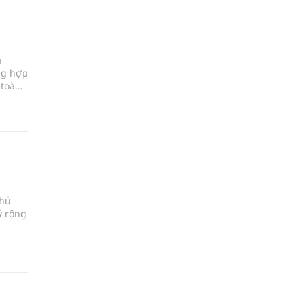
a
ng hợp
 toàn
chủ
ý rộng