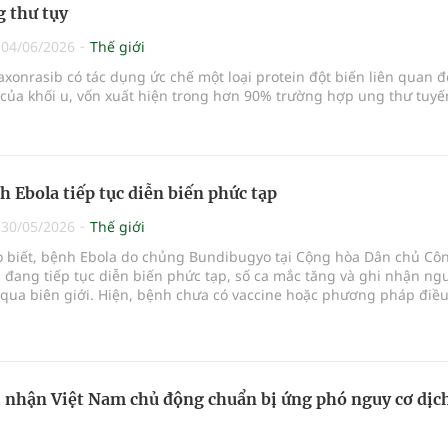
 thư tụy
|
04/06/2026
Thế giới
xonrasib có tác dụng ức chế một loại protein đột biến liên quan 
 của khối u, vốn xuất hiện trong hơn 90% trường hợp ung thư tuyến
h Ebola tiếp tục diễn biến phức tạp
|
30/05/2026
Thế giới
ho biết, bệnh Ebola do chủng Bundibugyo tại Cộng hòa Dân chủ Cô
đang tiếp tục diễn biến phức tạp, số ca mắc tăng và ghi nhận ng
 qua biên giới. Hiện, bệnh chưa có vaccine hoặc phương pháp điều 
phê duyệt.
nhận Việt Nam chủ động chuẩn bị ứng phó nguy cơ dịc