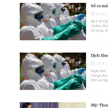
Số ca mắ
20:20
Bộ Y tế Cộ
nhiễm Ebo
tử vong, đ
quốc đã đư
Dịch Ebo
17:14
Ngày 8/6, 
Congo đan
hơn và lây
Mỹ: Thuố