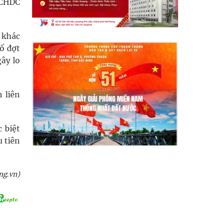
 CHDC
 khác
ố đợt
ây lo
 liên
 biệt
u tiên
ng.vn)