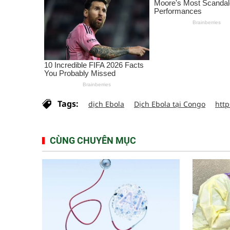
Tags:
dịch Ebola
Dịch Ebola tại Congo
http
CÙNG CHUYÊN MỤC