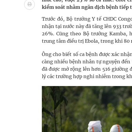
Xây dựng bản đồ mạng lưới cấp cứu ngoại viện t
kiểm soát nhằm ngăn dịch bệnh tiếp tụ
"Nền kinh tế bạc" có thể trở thành động lực tăn
Trước đó, Bộ trưởng Y tế CHDC Congo
nhận tại nước này đã tăng lên 933 trư
Quảng Trị: Phát huy vai trò của chính quyền địa 
26%. Cũng theo Bộ trưởng Kamba, hi
trung tâm điều trị Ebola, trong khi 80
bảo vệ sức khỏe Nhân dân
Ông cho biết số ca bệnh được xác nhận
Tổng hợp những cách trị thâm body nách, bẹn, m
càng nhiều bệnh nhân tự nguyện đến tr
Tỷ lệ tật khúc xạ ở trẻ gia tăng: Khuyến nghị của
đã được mở rộng lên hơn 516 giường đ
lý các trường hợp nghi nhiễm trong kh