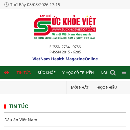
Thứ Bảy 08/08/2026 17:15
E-ISSN 2734 - 9756
P-ISSN 2815 - 6285
VietNam Health MagazineOnline
NLINE
TIN TỨC
SỨC KHỎE
Y HỌC CỔ TRUYỀN
NGHIÊN CỨU TRA
MỚI NHẤT
ĐỌC NHIỀU
TIN TỨC
Dấu ấn Việt Nam