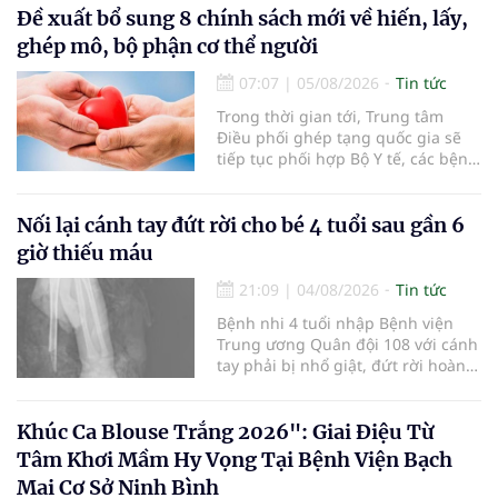
nhận 32.286.360 người, chiếm gần
Đề xuất bổ sung 8 chính sách mới về hiến, lấy,
30% dân số cả nước đã được khám
ghép mô, bộ phận cơ thể người
sức khỏe định kỳ năm nay.
07:07
|
05/08/2026
Tin tức
Trong thời gian tới, Trung tâm
Điều phối ghép tạng quốc gia sẽ
tiếp tục phối hợp Bộ Y tế, các bệnh
viện và các cơ quan liên quan để
mở rộng mạng lưới điều phối, tăng
cường truyền thông, hoàn thiện
Nối lại cánh tay đứt rời cho bé 4 tuổi sau gần 6
quy trình chuyên môn và hệ thống
giờ thiếu máu
pháp luật để thúc đẩy lĩnh vực
hiến và ghép mô tạng.
21:09
|
04/08/2026
Tin tức
Bệnh nhi 4 tuổi nhập Bệnh viện
Trung ương Quân đội 108 với cánh
tay phải bị nhổ giật, đứt rời hoàn
toàn do tai nạn giao thông. Dù
mạch máu, thần kinh bị tổn
thương nặng và thời gian thiếu
Khúc Ca Blouse Trắng 2026": Giai Điệu Từ
máu kéo dài, các bác sĩ đã tái lập
Tâm Khơi Mầm Hy Vọng Tại Bệnh Viện Bạch
tuần hoàn thành công sau ca vi
Mai Cơ Sở Ninh Bình
phẫu kéo dài 3 giờ.