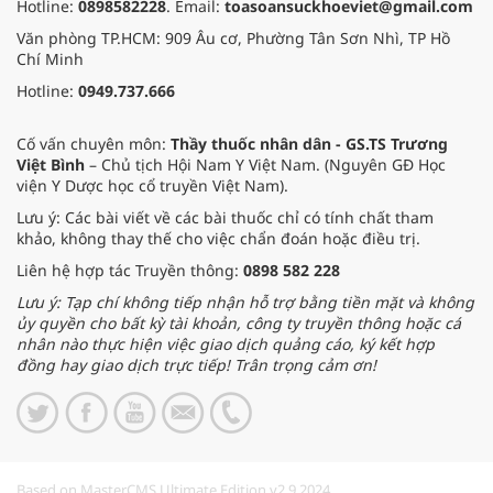
Hotline:
0898582228
. Email:
toasoansuckhoeviet@gmail.com
Văn phòng TP.HCM: 909 Âu cơ, Phường Tân Sơn Nhì, TP Hồ
Chí Minh
Hotline:
0949.737.666
Cố vấn chuyên môn:
Thầy thuốc nhân dân - GS.TS Trương
Việt Bình
– Chủ tịch Hội Nam Y Việt Nam. (Nguyên GĐ Học
viện Y Dược học cổ truyền Việt Nam).
Lưu ý: Các bài viết về các bài thuốc chỉ có tính chất tham
khảo, không thay thế cho việc chẩn đoán hoặc điều trị.
Liên hệ hợp tác Truyền thông:
0898 582 228
Lưu ý: Tạp chí không tiếp nhận hỗ trợ bằng tiền mặt và không
ủy quyền cho bất kỳ tài khoản, công ty truyền thông hoặc cá
nhân nào thực hiện việc giao dịch quảng cáo, ký kết hợp
đồng hay giao dịch trực tiếp! Trân trọng cảm ơn!
Based on MasterCMS Ultimate Edition v2.9 2024