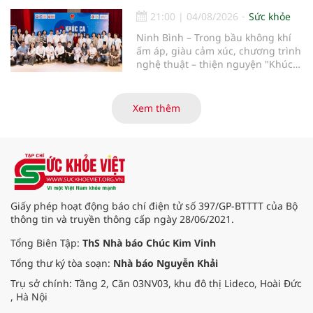
21:00
|
04/08/2026
Sức khỏe
Ninh Bình – Trong bầu không khí
ấm áp, giàu cảm xúc, chương trình
nghệ thuật – thiện nguyện "Khúc
ca Blouse trắng" đã chính thức
khởi động hành trình năm 2026 với
điểm dừng chân đầu tiên tại Bệnh
Xem thêm
viện Bạch Mai cơ sở Ninh Bình.
Giấy phép hoạt động báo chí điện tử số 397/GP-BTTTT của Bộ
thông tin và truyền thông cấp ngày 28/06/2021.
Tổng Biên Tập:
ThS Nhà báo Chúc Kim Vinh
Tổng thư ký tòa soạn:
Nhà báo Nguyễn Khải
Trụ sở chính: Tầng 2, Căn 03NV03, khu đô thị Lideco, Hoài Đức
, Hà Nội