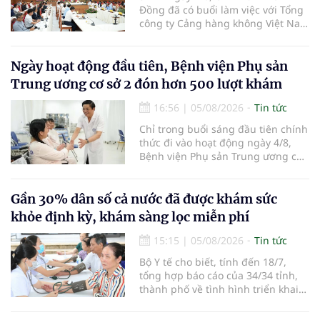
Đồng đã có buổi làm việc với Tổng
công ty Cảng hàng không Việt Nam
(ACV) và các hãng hàng không để
triển khai công tác xúc tiến và hợp
tác giữa tỉnh Lâm Đồng và ACV
Ngày hoạt động đầu tiên, Bệnh viện Phụ sản
trong việc phục hồi hoạt động
Trung ương cơ sở 2 đón hơn 500 lượt khám
hàng không, thúc đẩy mở mới các
đường bay nội địa và quốc tế.
16:56
|
05/08/2026
Tin tức
Chỉ trong buổi sáng đầu tiên chính
thức đi vào hoạt động ngày 4/8,
Bệnh viện Phụ sản Trung ương cơ
sở 2 đã tiếp đón hơn 500 lượt
người đến khám, điều trị và đón
em bé đầu tiên chào đời.
Gần 30% dân số cả nước đã được khám sức
khỏe định kỳ, khám sàng lọc miễn phí
15:15
|
05/08/2026
Tin tức
Bộ Y tế cho biết, tính đến 18/7,
tổng hợp báo cáo của 34/34 tỉnh,
thành phố về tình hình triển khai
khám sức khỏe định kỳ, khám sàng
lọc miễn phí cho người dân, ghi