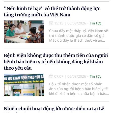
"Nền kinh tế bạc" có thể trở thành động lực
tăng trưởng mới của Việt Nam
15:15
|
06/08/2026
Tin tức
Chưa đầy một thập kỷ, Việt Nam sẽ
trở thành quốc gia có dân số già.
Mặc dù đây là thách thức về an
sinh xã hội, tuy nhiên cũng mở ra
"nền kinh tế bạc", lĩnh vực dự báo
có giá trị hàng tỷ USD.
Bệnh viện không được thu thêm tiền của người
bệnh bảo hiểm y tế nếu không đăng ký khám
theo yêu cầu
07:07
|
06/08/2026
Tin tức
Bộ Y tế nhận được một số phản
ánh của người bệnh bảo hiểm y tế
khi đi khám bệnh, chữa bệnh bảo
hiểm y tế đúng trình tự, thủ tục
quy định, không đăng ký khám
bệnh, chữa bệnh theo yêu cầu
Nhiều chuỗi hoạt động lớn được diễn ra tại Lễ
nhưng vẫn phải nộp thêm các chi