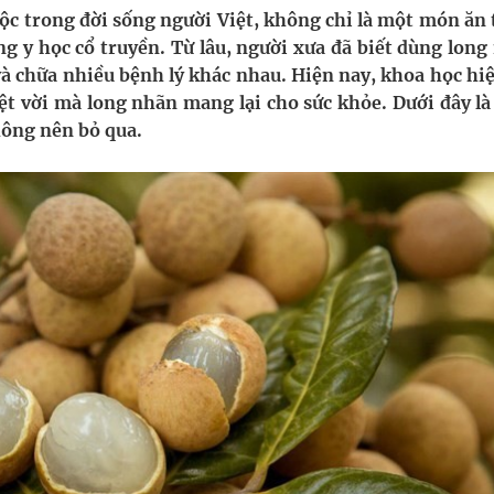
g ương cơ sở 2 đón hơn 500 lượt khám
ộc trong đời sống người Việt, không chỉ là một món ăn
ng y học cổ truyền. Từ lâu, người xưa đã biết dùng long
ông rải rác.
 và chữa nhiều bệnh lý khác nhau. Hiện nay, khoa học hi
ệt vời mà long nhãn mang lại cho sức khỏe. Dưới đây là 
phương hai cấp trong quản lý hoạt động nha khoa,
hông nên bỏ qua.
uồn lực cho môi trường và cộng đồng
ệnh bảo hiểm y tế nếu không đăng ký khám theo yêu