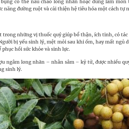
y bụng có thể nấu cháo long nhãn hoặc dùng làm món 
 năng đường ruột và cải thiện hệ tiêu hóa một cách tự n
 trong những vị thuốc quý giúp bổ thận, ích tinh, có tá
Người bị yếu sinh lý, mệt mỏi sau khi ốm, hay mất ngủ 
 phục hồi sức khỏe và sinh lực.
rượu ngâm long nhãn – nhân sâm – kỷ tử, được nhiều qu
g sinh lý.