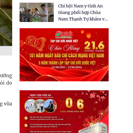
tặng quà cho 150 người
Chi hội Nam y tỉnh An
dân tại xã Tân Tập
Giang phối hợp Chùa
Nam Thạnh Tự khám và
cấp thuốc miễn phí cho
nhân dân
 dưỡng
ỏi do
g vừa