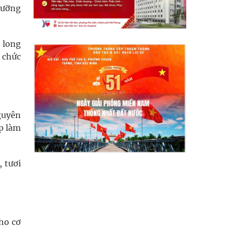
 dưỡng
g long
n chức
guyên
p làm
 tươi
ho cơ