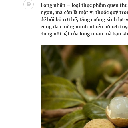
Ngày hoạt động đầu tiên, Bệnh viện Phụ sản Trun
Long nhãn – loại thực phẩm quen thu
ngon, mà còn là một vị thuốc quý tro
Dự báo thời tiết ngày 06/8/2026: Bắc Bộ có mưa d
để bồi bổ cơ thể, tăng cường sinh lực
cũng đã chứng minh nhiều lợi ích tuy
Quảng Trị: Phát huy vai trò của chính quyền địa 
dụng nổi bật của long nhãn mà bạn k
bảo vệ sức khỏe Nhân dân
Không chỉ cắt tóc, Đông Tây Barbershop dành ng
Bệnh viện không được thu thêm tiền của người b
cầu