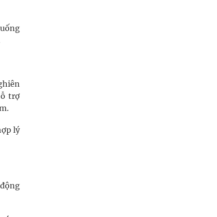
 uống
.
ghiên
ỗ trợ
im.
hợp lý
 động