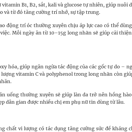
itamin B1, B2, sắt, kali và glucose tự nhiên, giúp nuôi
o và từ đó tăng cường trí nhớ, sự tập trung.
lao động trí óc thường xuyên chịu áp lực cao có thể dùn
việc. Mỗi ngày ăn từ 10–15g long nhãn sẽ giúp cải thiệ
xy hóa, giúp ngăn ngừa tác động của các gốc tự do – n
, lượng vitamin C và polyphenol trong long nhãn còn giú
nhăn.
ăn uống thường xuyên sẽ giúp làn da trở nên hồng hào,
đẹp dân gian được nhiều chị em phụ nữ tin dùng từ lâu.
g chất vi lượng có tác dụng tăng cường sức đề kháng c