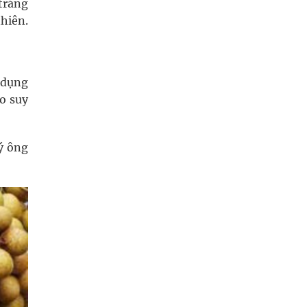
tráng
hiên.
c dụng
do suy
ý ông