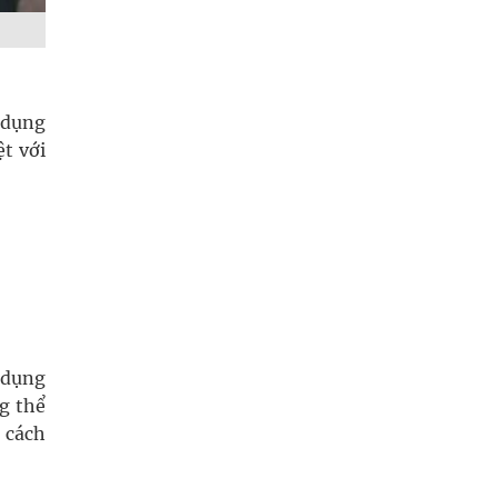
 dụng
t với
 dụng
ng thể
 cách