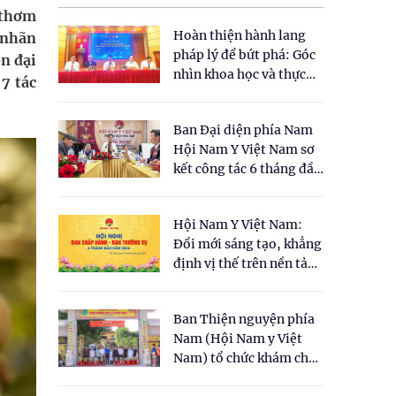
 thơm
Hoàn thiện hành lang
 nhãn
pháp lý để bứt phá: Góc
ện đại
nhìn khoa học và thực
7 tác
tiễn tại Tọa đàm " Đề
xuất một số nội dung
Ban Đại diện phía Nam
cho Luật Y dược cổ
Hội Nam Y Việt Nam sơ
truyền Việt Nam"
kết công tác 6 tháng đầu
năm 2026
Hội Nam Y Việt Nam:
Đổi mới sáng tạo, khẳng
định vị thế trên nền tảng
y học cổ truyền và khoa
học hiện đại
Ban Thiện nguyện phía
Nam (Hội Nam y Việt
Nam) tổ chức khám chữa
bệnh y học cổ truyền và