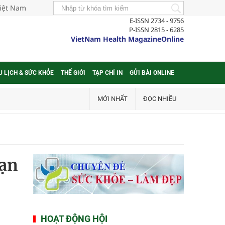
Việt Nam
E-ISSN 2734 - 9756
P-ISSN 2815 - 6285
VietNam Health MagazineOnline
U LỊCH & SỨC KHỎE
THẾ GIỚI
TẠP CHÍ IN
GỬI BÀI ONLINE
MỚI NHẤT
ĐỌC NHIỀU
bạn
HOẠT ĐỘNG HỘI