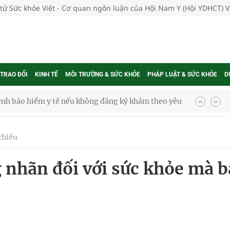
 tử Sức khỏe Việt - Cơ quan ngôn luận của Hội Nam Y (Hội YDHCT) 
 TRAO ĐỔI
KINH TẾ
MÔI TRƯỜNG & SỨC KHỎE
PHÁP LUẬT & SỨC KHỎE
D
ầm
i sầu riêng 2026
chiều
nh vực cấp cứu, điều trị đột quỵ
g nhãn đối với sức khỏe mà 
 lại khai thác vào ngày 19/8
pháp tăng cường chống hàng giả và gian lận thương