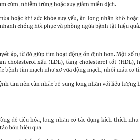
ảm cúm, nhiễm trùng hoặc suy giảm miễn dịch.
 mùa hoặc khi sức khỏe suy yếu, ăn long nhãn khô hoặc
n nhanh chóng hồi phục và phòng ngừa bệnh tật hiệu quả
yết áp, từ đó giúp tim hoạt động ổn định hơn. Một số n
m cholesterol xấu (LDL), tăng cholesterol tốt (HDL), h
ác bệnh tim mạch như xơ vữa động mạch, nhồi máu cơ t
bệnh tim nên cân nhắc bổ sung long nhãn với liều lượng 
ờng dễ tiêu hóa, long nhãn có tác dụng kích thích nhu
 táo bón hiệu quả.