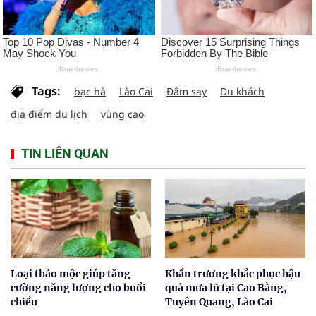
Tags:
bạc hà
Lào Cai
Đắm say
Du khách
địa điểm du lịch
vùng cao
TIN LIÊN QUAN
Loại thảo mộc giúp tăng
Khẩn trương khắc phục hậu
cường năng lượng cho buổi
quả mưa lũ tại Cao Bằng,
chiều
Tuyên Quang, Lào Cai