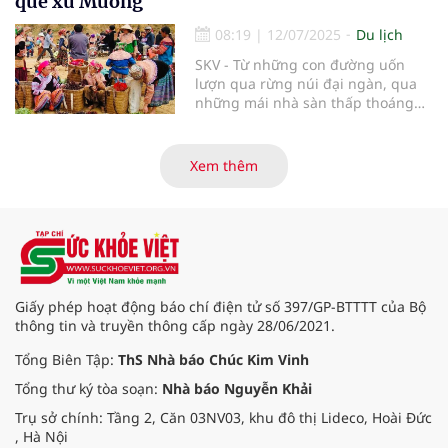
quê xứ Mường
Kiếp Bạc là Di sản văn hóa thế giới.
08:19
|
12/07/2025
Du lịch
SKV - Từ những con đường uốn
lượn qua rừng núi đại ngàn, qua
những mái nhà sàn thấp thoáng
giữa bạt ngàn màu xanh, phiên
chợ vùng cao Hòa Bình hiện ra như
một bức tranh sống động, mộc
Xem thêm
mạc và đậm chất nhân văn. Ở nơi
ấy, không chỉ có những món hàng
trao đổi, mà còn là không gian văn
hóa, là nơi kết nối tình người, gìn
giữ phong tục truyền thống của
đồng bào các dân tộc nơi đại ngàn
Tây Bắc.
Giấy phép hoạt động báo chí điện tử số 397/GP-BTTTT của Bộ
thông tin và truyền thông cấp ngày 28/06/2021.
Tổng Biên Tập:
ThS Nhà báo Chúc Kim Vinh
Tổng thư ký tòa soạn:
Nhà báo Nguyễn Khải
Trụ sở chính: Tầng 2, Căn 03NV03, khu đô thị Lideco, Hoài Đức
, Hà Nội