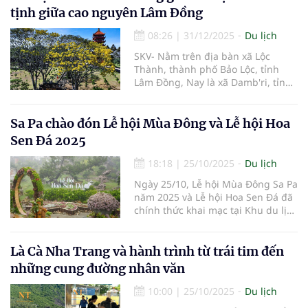
tịnh giữa cao nguyên Lâm Đồng
08:26
|
31/12/2025
Du lịch
SKV- Nằm trên địa bàn xã Lộc
Thành, thành phố Bảo Lộc, tỉnh
Lâm Đồng, Nay là xã Damb'ri, tỉnh
Lâm Đồng Tu viện Bát Nhã là một
trong những tu viện Phật giáo nổi
tiếng của khu vực Tây Nguyên. Với
Sa Pa chào đón Lễ hội Mùa Đông và Lễ hội Hoa
không gian thanh tịnh, cảnh quan
Sen Đá 2025
thiên nhiên trong lành và đời sống
tu học nghiêm mật, tu viện từ lâu
18:18
|
25/10/2025
Du lịch
đã trở thành điểm tựa tâm linh cho
Ngày 25/10, Lễ hội Mùa Đông Sa Pa
tăng ni, Phật tử cũng như điểm
năm 2025 và Lễ hội Hoa Sen Đá đã
đến tìm về sự an yên của nhiều du
chính thức khai mạc tại Khu du lịch
khách. Và cứ mỗi độ xuân về thì
Quốc gia Sa Pa.
phượng vàng khoe sắc rực rỡ trên
Tu viện Bát Nhã trở thành điểm
Là Cà Nha Trang và hành trình từ trái tim đến
đến thu hút đông đảo du khách
nhờ sắc vàng rực rỡ của hoa
những cung đường nhân văn
phượng.
10:00
|
25/10/2025
Du lịch