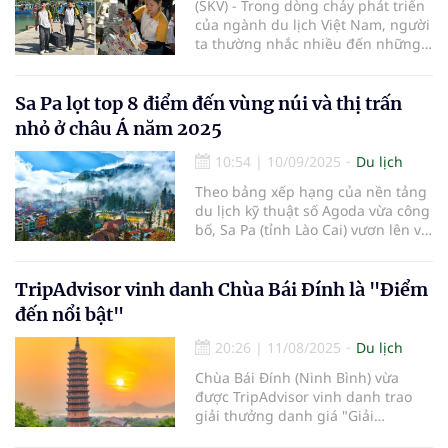
(SKV) - Trong dòng chảy phát triển
của ngành du lịch Việt Nam, người
ta thường nhắc nhiều đến những
điểm đến kỳ thú hay những dịch
vụ xa hoa độc đáo. Nhưng tại công
ty lữ hành Là Cà Nha Trang, chúng
Sa Pa lọt top 8 điểm đến vùng núi và thị trấn
tôi quan niệm rằng linh hồn của
nhỏ ở châu Á năm 2025
mỗi chuyến đi không nằm ở cảnh
sắc, mà nằm ở sự kết nối giữa
10:54
|
10/09/2025
Du lịch
những con người. Ngay từ những
Theo bảng xếp hạng của nền tảng
ngày đầu thành lập, chúng tôi đã
du lịch kỹ thuật số Agoda vừa công
chọn xây dựng văn hóa doanh
bố, Sa Pa (tỉnh Lào Cai) vươn lên vị
nghiệp dựa trên nền tảng của
trí thứ 6 trong danh sách các
những giá trị nhân văn sâu sắc –
"Điểm đến vùng núi và thị trấn nhỏ
nơi sự tử tế và tình yêu thương là
ở châu Á năm 2025".
TripAdvisor vinh danh Chùa Bái Đính là "Điểm
kim chỉ nam cho mọi hoạt động
kinh doanh lữ hành.
đến nổi bật"
20:26
|
11/08/2025
Du lịch
Chùa Bái Đính (Ninh Bình) vừa
được TripAdvisor vinh danh trao
giải thưởng danh giá "Giải
Travellers’ Choice - Điểm đến nổi