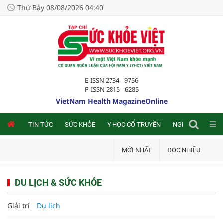
Thứ Bảy 08/08/2026 04:40
E-ISSN 2734 - 9756
P-ISSN 2815 - 6285
VietNam Health MagazineOnline
NLINE
TIN TỨC
SỨC KHỎE
Y HỌC CỔ TRUYỀN
NGHIÊN CỨU TRA
MỚI NHẤT
ĐỌC NHIỀU
DU LỊCH & SỨC KHỎE
Giải trí
Du lịch