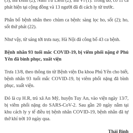
(3), Ba Đình (2), Nam Từ Liêm (2), Ba Vì (1). Trong đó, có 11 ca
phát hiện tại cộng đồng và 13 người đã đi cách ly từ trước.
Phân bố bệnh nhân theo chùm ca bệnh: sàng lọc ho, sốt (2); ho,
sốt thứ phát (22).
Như vậy, từ sáng tới trưa nay, Hà Nội đã công bố 43 ca bệnh.
Bệnh nhân 93 tuổi mắc COVID-19, bị viêm phổi nặng ở Phú
Yên đã bình phục, xuất viện
Trưa 13/8, theo thông tin từ Bệnh viện Đa khoa Phú Yên cho biết,
bệnh nhân 93 tuổi mắc COVID-19, bị viêm phổi nặng đã bình
phục, xuất viện.
Đó là cụ H.R, trú xã An Mỹ, huyện Tuy An, vào viện ngày 13/7,
bị viêm phổi nặng do SARS-CoV-2. Sau gần 20 ngày nằm tại
khu cách ly y tế điều trị bệnh nhân COVID-19, bệnh nhân đã tự
thở khí trời 10 ngày qua.
Thái Bình