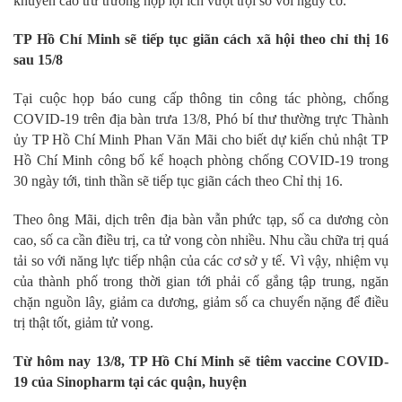
khuyến cáo trừ trường hợp lợi ích vượt trội so với nguy cơ.
TP Hồ Chí Minh sẽ tiếp tục giãn cách xã hội theo chỉ thị 16
sau 15/8
Tại cuộc họp báo cung cấp thông tin công tác phòng, chống
COVID-19 trên địa bàn trưa 13/8, Phó bí thư thường trực Thành
ủy TP Hồ Chí Minh Phan Văn Mãi cho biết dự kiến chủ nhật TP
Hồ Chí Minh công bố kế hoạch phòng chống COVID-19 trong
30 ngày tới, tinh thần sẽ tiếp tục giãn cách theo Chỉ thị 16.
Theo ông Mãi, dịch trên địa bàn vẫn phức tạp, số ca dương còn
cao, số ca cần điều trị, ca tử vong còn nhiều. Nhu cầu chữa trị quá
tải so với năng lực tiếp nhận của các cơ sở y tế. Vì vậy, nhiệm vụ
của thành phố trong thời gian tới phải cố gắng tập trung, ngăn
chặn nguồn lây, giảm ca dương, giảm số ca chuyển nặng để điều
trị thật tốt, giảm tử vong.
Từ hôm nay 13/8, TP Hồ Chí Minh sẽ tiêm vaccine COVID-
19 của Sinopharm tại các quận, huyện