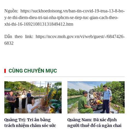
Nguồn: https://suckhoedoisong.vn/ban-tin-covid-19-trua-13-8-bo-
y-te-thi-diem-dieu-tri-tai-nha-tphcm-se-tiep-tuc-gian-cach-theo-
xhi-thi-16-169210813131849412.htm
Dẫn theo link: https://ncov.moh.gov.vn/vi/web/guest/-/6847426-
6832
CÙNG CHUYÊN MỤC
Quảng Trị: Tri ân bằng
Quảng Nam: Đã xác định
trách nhiệm chăm sóc sức
người thuê đổ cả ngàn chai