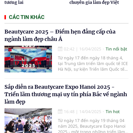
tương lai
chuyên gia làm đẹp Việt
CÁC TIN KHÁC
Beautycare 2025 – Điểm hẹn đẳng cấp của
ngành làm đẹp châu Á
02:42
|
16/04/2025
Tin nổi bật
Từ ngày 17 đến ngày 18 tháng 4,
tại Trung tâm triển lãm quốc tế ICE
Hà Nội, sự kiện Triển lãm Quốc tế
Ngành Làm Đẹp – Beautycare 2025
đã chính thức khai mạc với chủ đề
"Vẻ đẹp bền vững – Công nghệ
Sắp diễn ra Beautycare Expo Hanoi 2025 -
định hình tương lai".
Triển lãm thương mại uy tín phía Bắc về ngành
làm đẹp
16:48
|
14/04/2025
Tin hot
Từ ngày 17 đến ngày 19 tháng 04
năm 2025, Beautycare Expo Hanoi
2025 - một trong những triển lãm