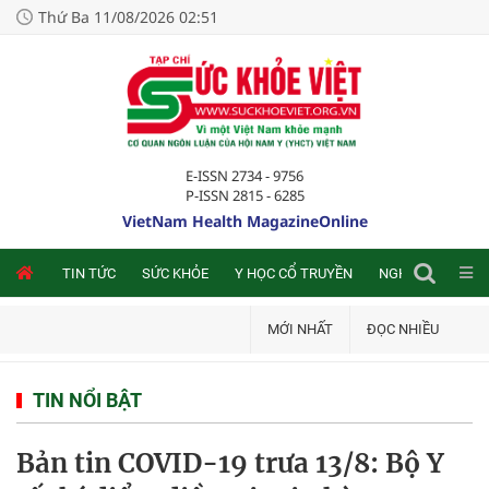
Thứ Ba 11/08/2026 02:51
E-ISSN 2734 - 9756
P-ISSN 2815 - 6285
VietNam Health MagazineOnline
NLINE
TIN TỨC
SỨC KHỎE
Y HỌC CỔ TRUYỀN
NGHIÊN CỨU TRA
MỚI NHẤT
ĐỌC NHIỀU
TIN NỔI BẬT
Bản tin COVID-19 trưa 13/8: Bộ Y