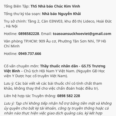
Tổng Biên Tập:
ThS Nhà báo Chúc Kim Vinh
Tổng thư ký tòa soạn:
Nhà báo Nguyễn Khải
Trụ sở chính: Tầng 2, Căn 03NV03, khu đô thị Lideco, Hoài Đức
, Hà Nội
Hotline:
0898582228
. Email:
toasoansuckhoeviet@gmail.com
Văn phòng TP.HCM: 909 Âu cơ, Phường Tân Sơn Nhì, TP Hồ
Chí Minh
Hotline:
0949.737.666
Cố vấn chuyên môn:
Thầy thuốc nhân dân - GS.TS Trương
Việt Bình
– Chủ tịch Hội Nam Y Việt Nam. (Nguyên GĐ Học
viện Y Dược học cổ truyền Việt Nam).
Lưu ý: Các bài viết về các bài thuốc chỉ có tính chất tham
khảo, không thay thế cho việc chẩn đoán hoặc điều trị.
Liên hệ hợp tác Truyền thông:
0898 582 228
Lưu ý: Tạp chí không tiếp nhận hỗ trợ bằng tiền mặt và không
ủy quyền cho bất kỳ tài khoản, công ty truyền thông hoặc cá
nhân nào thực hiện việc giao dịch quảng cáo, ký kết hợp