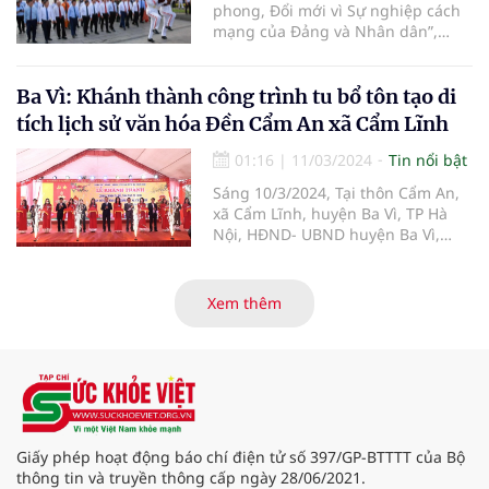
phong, Đổi mới vì Sự nghiệp cách
mạng của Đảng và Nhân dân”,
sáng 15/3, tại đường Lê Lợi, quận
1, TP. Hồ Chí Minh, lễ khai mạc Hội
Báo toàn quốc năm 2024 đã được
Ba Vì: Khánh thành công trình tu bổ tôn tạo di
long trọng tổ chức.
tích lịch sử văn hóa Đền Cẩm An xã Cẩm Lĩnh
01:16
|
11/03/2024
Tin nổi bật
Sáng 10/3/2024, Tại thôn Cẩm An,
xã Cẩm Lĩnh, huyện Ba Vì, TP Hà
Nội, HĐND- UBND huyện Ba Vì,
UBND xã Cẩm Lĩnh cùng đông đảo
nhân dân đã long trọng tổ chức Lễ
Khánh thành Công trình tu bổ, tôn
Xem thêm
tạo Di tích Lịch sử Văn hóa Đền
Cẩm An.
Giấy phép hoạt động báo chí điện tử số 397/GP-BTTTT của Bộ
thông tin và truyền thông cấp ngày 28/06/2021.