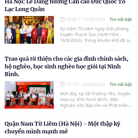
Hà Nội: Lễ Dâng hương Cẩn cáo Đức Quốc Tổ
Lạc Long Quân
00:00
|
15/08/2024
Tin nổi bật
Kỷ niệm 70 năm ngày Giải phóng
huyện Thanh Oai (16/8/1954 -
16/8/2024). Trong khuôn khổ đề án
“Đường vào Vương quốc Vua Hùng
trên không gian thực tế ảo” do
Giáo hội Phật giáo Việt Nam, Hội
Trao quà từ thiện cho các gia đình chính sách,
Nam y Việt Nam, và Chương trình
hộ nghèo, học sinh nghèo học giỏi tại Ninh
truyền thông Việt đồng hành cùng
Bình.
doanh nghiệp chủ trì, nhiều hoạt
động văn hóa cội nguồn đã được
10:10
|
24/04/2024
Tin nổi bật
triển khai trong suốt hai năm qua.
Mới đây, tại Xã Trường Yên, huyện
Hoa Lư, tỉnh Ninh Bình, Viện
Nghiên cứu Bảo tồn và Phát triển
Văn hóa Đông Nam Á, Viện Nghiên
cứu, Ứng dụng và Phát triển Y
dược học cổ truyền (thuộc Hội
Quận Nam Từ Liêm (Hà Nội) - Một thập kỷ
Nghiên cứu Khoa học về Đông
chuyển mình mạnh mẽ
Nam Á – Việt Nam) phối hợp với