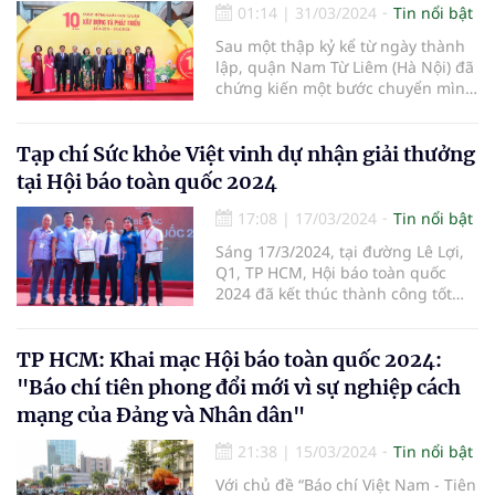
các cơ quan hữu quan tổ chức
01:14
|
31/03/2024
Tin nổi bật
chương trình:“Du Xuân đón lộc
Sau một thập kỷ kể từ ngày thành
Giáp Thìn 2024”, Dựlễ dâng hương
lập, quận Nam Từ Liêm (Hà Nội) đã
Đền thờ Vua Đinh Tiên Hoàng và
chứng kiến một bước chuyển mình
làm từ thiện tại xã Trường Yên,
mạnh mẽ, từ một vùng quê ven đô
huyện Hoa Lư, tỉnh Ninh Bình”.
bước vào kỷ nguyên mới với diện
mạo đô thị văn minh và hiện đại.
Tạp chí Sức khỏe Việt vinh dự nhận giải thưởng
tại Hội báo toàn quốc 2024
17:08
|
17/03/2024
Tin nổi bật
Sáng 17/3/2024, tại đường Lê Lợi,
Q1, TP HCM, Hội báo toàn quốc
2024 đã kết thúc thành công tốt
đẹp. Hội báo đã có nhiều hoạt
động sôi nổi, giàu ý nghĩa, tạo cơ
hội để những người trong nghề
TP HCM: Khai mạc Hội báo toàn quốc 2024:
được giao lưu, học hỏi; chung sức,
"Báo chí tiên phong đổi mới vì sự nghiệp cách
đồng lòng thúc đẩy tinh thần đổi
mạng của Đảng và Nhân dân"
mới sáng tạo trong hoạt động báo
chí. Tại Hội báo, Chi hội Nhà báo
21:38
|
15/03/2024
Tin nổi bật
Tạp chí Sức khỏe Việt đã vinh dự
nhận giải thưởng.
Với chủ đề “Báo chí Việt Nam - Tiên