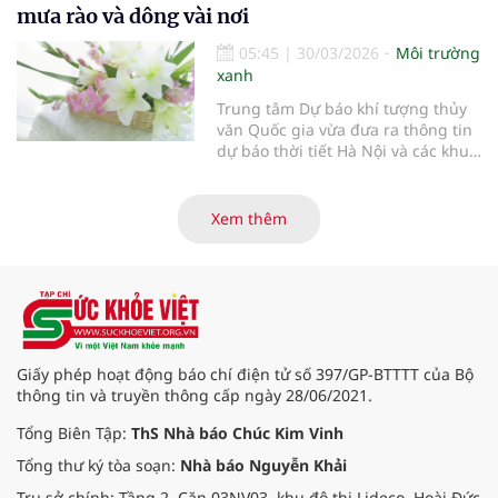
mưa rào và dông vài nơi
05:45
|
30/03/2026
Môi trường
xanh
Trung tâm Dự báo khí tượng thủy
văn Quốc gia vừa đưa ra thông tin
dự báo thời tiết Hà Nội và các khu
vực khác trên cả nước ngày
30/3/2026.
Xem thêm
Giấy phép hoạt động báo chí điện tử số 397/GP-BTTTT của Bộ
thông tin và truyền thông cấp ngày 28/06/2021.
Tổng Biên Tập:
ThS Nhà báo Chúc Kim Vinh
Tổng thư ký tòa soạn:
Nhà báo Nguyễn Khải
Trụ sở chính: Tầng 2, Căn 03NV03, khu đô thị Lideco, Hoài Đức