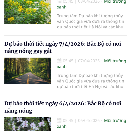
05:45
|
08/04/2026
Môi trường
xanh
Trung tâm Dự báo khí tượng thủy
văn Quốc gia vừa đưa ra thông tin
dự báo thời tiết Hà Nội và các khu
vực khác trên cả nước ngày
8/4/2026.
Dự báo thời tiết ngày 7/4/2026: Bắc Bộ có nơi
nắng nóng gay gắt
05:45
|
07/04/2026
Môi trường
xanh
Trung tâm Dự báo khí tượng thủy
văn Quốc gia vừa đưa ra thông tin
dự báo thời tiết Hà Nội và các khu
vực khác trên cả nước ngày
7/4/2026.
Dự báo thời tiết ngày 6/4/2026: Bắc Bộ có nơi
nắng nóng
05:45
|
06/04/2026
Môi trường
xanh