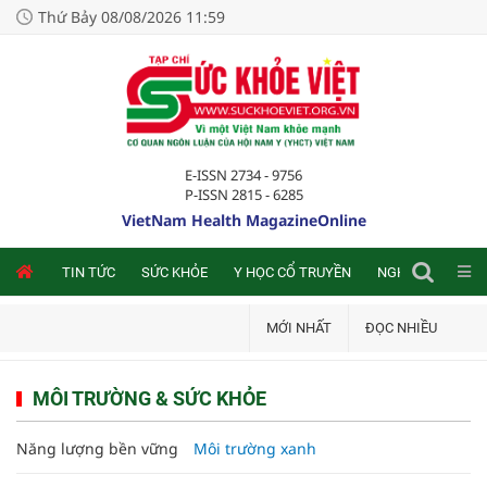
Thứ Bảy 08/08/2026 11:59
E-ISSN 2734 - 9756
P-ISSN 2815 - 6285
VietNam Health MagazineOnline
NLINE
TIN TỨC
SỨC KHỎE
Y HỌC CỔ TRUYỀN
NGHIÊN CỨU TRA
MỚI NHẤT
ĐỌC NHIỀU
MÔI TRƯỜNG & SỨC KHỎE
Năng lượng bền vững
Môi trường xanh