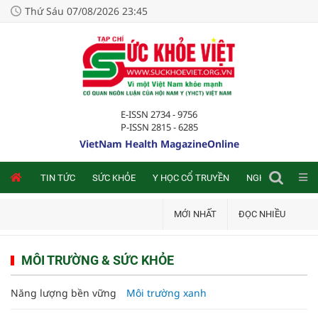
Thứ Sáu 07/08/2026 23:45
E-ISSN 2734 - 9756
P-ISSN 2815 - 6285
VietNam Health MagazineOnline
NLINE
TIN TỨC
SỨC KHỎE
Y HỌC CỔ TRUYỀN
NGHIÊN CỨU TRA
MỚI NHẤT
ĐỌC NHIỀU
MÔI TRƯỜNG & SỨC KHỎE
Năng lượng bền vững
Môi trường xanh