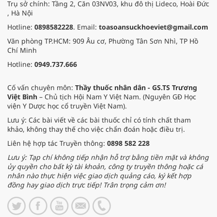
Trụ sở chính: Tầng 2, Căn 03NV03, khu đô thị Lideco, Hoài Đức
, Hà Nội
Hotline:
0898582228
. Email:
toasoansuckhoeviet@gmail.com
Văn phòng TP.HCM: 909 Âu cơ, Phường Tân Sơn Nhì, TP Hồ
Chí Minh
Hotline:
0949.737.666
Cố vấn chuyên môn:
Thầy thuốc nhân dân - GS.TS Trương
Việt Bình
– Chủ tịch Hội Nam Y Việt Nam. (Nguyên GĐ Học
viện Y Dược học cổ truyền Việt Nam).
Lưu ý: Các bài viết về các bài thuốc chỉ có tính chất tham
khảo, không thay thế cho việc chẩn đoán hoặc điều trị.
Liên hệ hợp tác Truyền thông:
0898 582 228
Lưu ý: Tạp chí không tiếp nhận hỗ trợ bằng tiền mặt và không
ủy quyền cho bất kỳ tài khoản, công ty truyền thông hoặc cá
nhân nào thực hiện việc giao dịch quảng cáo, ký kết hợp
đồng hay giao dịch trực tiếp! Trân trọng cảm ơn!