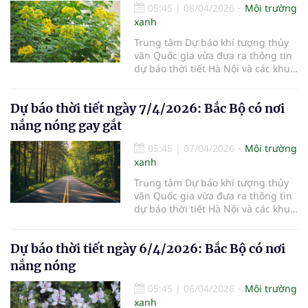
05:45
|
08/04/2026
Môi trường
xanh
Trung tâm Dự báo khí tượng thủy
văn Quốc gia vừa đưa ra thông tin
dự báo thời tiết Hà Nội và các khu
vực khác trên cả nước ngày
8/4/2026.
Dự báo thời tiết ngày 7/4/2026: Bắc Bộ có nơi
nắng nóng gay gắt
05:45
|
07/04/2026
Môi trường
xanh
Trung tâm Dự báo khí tượng thủy
văn Quốc gia vừa đưa ra thông tin
dự báo thời tiết Hà Nội và các khu
vực khác trên cả nước ngày
7/4/2026.
Dự báo thời tiết ngày 6/4/2026: Bắc Bộ có nơi
nắng nóng
05:45
|
06/04/2026
Môi trường
xanh