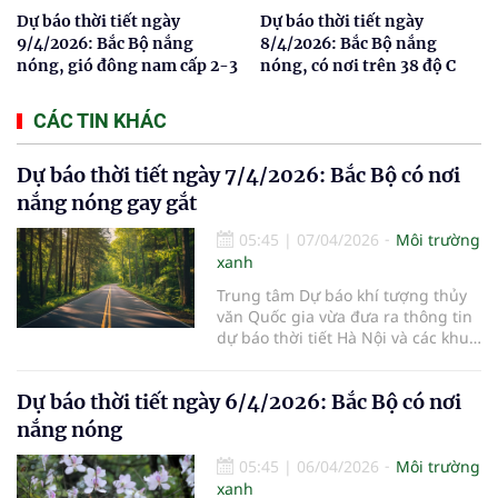
Dự báo thời tiết ngày
Dự báo thời tiết ngày
9/4/2026: Bắc Bộ nắng
8/4/2026: Bắc Bộ nắng
nóng, gió đông nam cấp 2-3
nóng, có nơi trên 38 độ C
CÁC TIN KHÁC
Dự báo thời tiết ngày 7/4/2026: Bắc Bộ có nơi
nắng nóng gay gắt
05:45
|
07/04/2026
Môi trường
xanh
Trung tâm Dự báo khí tượng thủy
văn Quốc gia vừa đưa ra thông tin
dự báo thời tiết Hà Nội và các khu
vực khác trên cả nước ngày
7/4/2026.
Dự báo thời tiết ngày 6/4/2026: Bắc Bộ có nơi
nắng nóng
05:45
|
06/04/2026
Môi trường
xanh