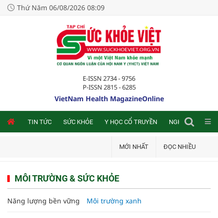
Thứ Năm 06/08/2026 08:09
E-ISSN 2734 - 9756
P-ISSN 2815 - 6285
VietNam Health MagazineOnline
NLINE
TIN TỨC
SỨC KHỎE
Y HỌC CỔ TRUYỀN
NGHIÊN CỨU TRA
MỚI NHẤT
ĐỌC NHIỀU
MÔI TRƯỜNG & SỨC KHỎE
Năng lượng bền vững
Môi trường xanh