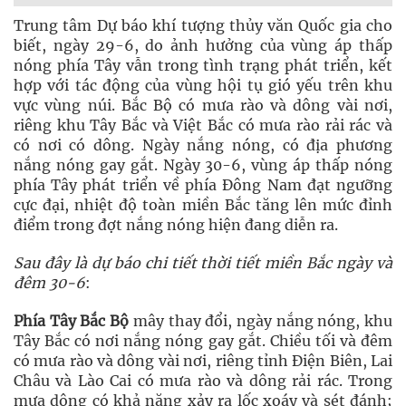
Trung tâm Dự báo khí tượng thủy văn Quốc gia cho
biết, ngày 29-6, do ảnh hưởng của vùng áp thấp
nóng phía Tây vẫn trong tình trạng phát triển, kết
hợp với tác động của vùng hội tụ gió yếu trên khu
vực vùng núi. Bắc Bộ có mưa rào và dông vài nơi,
riêng khu Tây Bắc và Việt Bắc có mưa rào rải rác và
có nơi có dông. Ngày nắng nóng, có địa phương
nắng nóng gay gắt. Ngày 30-6, vùng áp thấp nóng
phía Tây phát triển về phía Đông Nam đạt ngưỡng
cực đại, nhiệt độ toàn miền Bắc tăng lên mức đỉnh
điểm trong đợt nắng nóng hiện đang diễn ra.
Sau đây là dự báo chi tiết thời tiết miền Bắc ngày và
đêm 30-6
:
Phía Tây Bắc Bộ
mây thay đổi, ngày nắng nóng, khu
Tây Bắc có nơi nắng nóng gay gắt. Chiều tối và đêm
có mưa rào và dông vài nơi, riêng tỉnh Điện Biên, Lai
Châu và Lào Cai có mưa rào và dông rải rác. Trong
mưa dông có khả năng xảy ra lốc xoáy và sét đánh;