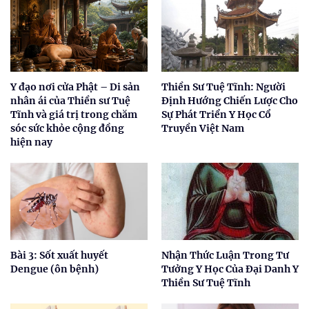
Y đạo nơi cửa Phật – Di sản
Thiền Sư Tuệ Tĩnh: Người
nhân ái của Thiền sư Tuệ
Định Hướng Chiến Lược Cho
Tĩnh và giá trị trong chăm
Sự Phát Triển Y Học Cổ
sóc sức khỏe cộng đồng
Truyền Việt Nam
hiện nay
Bài 3: Sốt xuất huyết
Nhận Thức Luận Trong Tư
Dengue (ôn bệnh)
Tưởng Y Học Của Đại Danh Y
Thiền Sư Tuệ Tĩnh