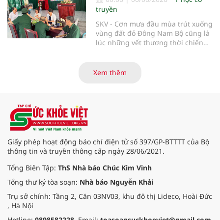
truyền
SKV - Cơn mưa đầu mùa trút xuống
vùng đất đỏ Đông Nam Bộ cũng là
lúc những vết thương thời chiến
của các thương bệnh binh tại
Trung tâm Điều dưỡng thương
binh và người có công Long Đất
Xem thêm
(nay thuộc xã Long Hải, TP. Hồ Chí
Minh) bắt đầu “thức giấc”. Thấu
hiểu và sẻ chia với nỗi đau xương
tủy ấy, chuyến khám chữa bệnh
thiện nguyện của đoàn thầy thuốc
Hội Nam y Việt Nam không chỉ
mang theo tình cảm tri ân, mà còn
Giấy phép hoạt động báo chí điện tử số 397/GP-BTTTT của Bộ
đem đến hơi ấm từ những phương
thông tin và truyền thông cấp ngày 28/06/2021.
pháp Nam y thuần Việt, giúp xoa
dịu cơn đau và nâng cao sức khỏe
Tổng Biên Tập:
ThS Nhà báo Chúc Kim Vinh
cho các cựu chiến binh trước sự
Tổng thư ký tòa soạn:
Nhà báo Nguyễn Khải
thay đổi đột ngột của thời tiết.
Trụ sở chính: Tầng 2, Căn 03NV03, khu đô thị Lideco, Hoài Đức
, Hà Nội
Hotline:
0898582228
. Email:
toasoansuckhoeviet@gmail.com