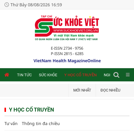
Thứ Bảy 08/08/2026 16:59
E-ISSN 2734 - 9756
P-ISSN 2815 - 6285
VietNam Health MagazineOnline
NLINE
TIN TỨC
SỨC KHỎE
Y HỌC CỔ TRUYỀN
NGHIÊN CỨU TRA
MỚI NHẤT
ĐỌC NHIỀU
Y HỌC CỔ TRUYỀN
Tư vấn
Thông tin đa chiều