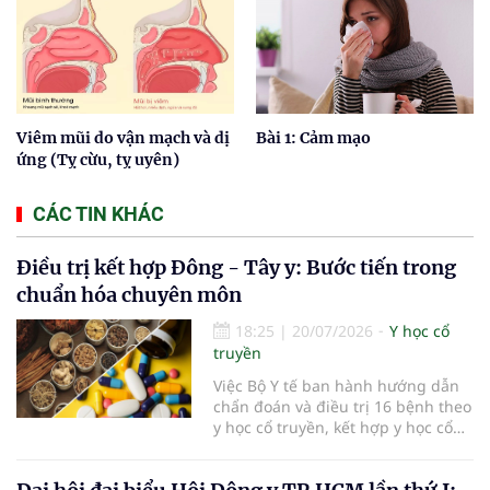
Viêm mũi do vận mạch và dị
Bài 1: Cảm mạo
ứng (Tỵ cừu, tỵ uyên)
CÁC TIN KHÁC
Điều trị kết hợp Đông - Tây y: Bước tiến trong
chuẩn hóa chuyên môn
18:25
|
20/07/2026
Y học cổ
truyền
Việc Bộ Y tế ban hành hướng dẫn
chẩn đoán và điều trị 16 bệnh theo
y học cổ truyền, kết hợp y học cổ
truyền với y học hiện đại đã bổ
sung căn cứ chuyên môn thống
nhất cho các cơ sở khám, chữa