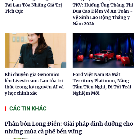
Tải Lan Tỏa Những Giá Trị
TKV: Hưởng Ứng Tháng Thi
Tích Cực
Đua Cao Điểm Về An Toàn -
Vệ Sinh Lao Động Tháng 7
Năm 2026
Khi chuyên gia Genomics
Ford Việt Nam Ra Mắt
lên Livestream: Lan tỏa tri
Territory Platinum, Nâng
thức trong kỷ nguyên AI và
Tầm Tiện Nghi, Đi Tới Trải
y học chính xác
Nghiệm Mới
CÁC TIN KHÁC
Phân bón Long Điền: Giải pháp dinh dưỡng cho
những mùa cà phê bền vững