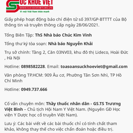
hơn là lý thuyết sáo rỗng trên
trang giấy.
Giấy phép hoạt động báo chí điện tử số 397/GP-BTTTT của Bộ
thông tin và truyền thông cấp ngày 28/06/2021.
Tổng Biên Tập:
ThS Nhà báo Chúc Kim Vinh
Tổng thư ký tòa soạn:
Nhà báo Nguyễn Khải
Trụ sở chính: Tầng 2, Căn 03NV03, khu đô thị Lideco, Hoài Đức
, Hà Nội
Hotline:
0898582228
. Email:
toasoansuckhoeviet@gmail.com
Văn phòng TP.HCM: 909 Âu cơ, Phường Tân Sơn Nhì, TP Hồ
Chí Minh
Hotline:
0949.737.666
Cố vấn chuyên môn:
Thầy thuốc nhân dân - GS.TS Trương
Việt Bình
– Chủ tịch Hội Nam Y Việt Nam. (Nguyên GĐ Học
viện Y Dược học cổ truyền Việt Nam).
Lưu ý: Các bài viết về các bài thuốc chỉ có tính chất tham
khảo, không thay thế cho việc chẩn đoán hoặc điều trị.