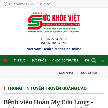
Thứ Năm 06/08/2026 21:21
E-ISSN 2734 - 9756
P-ISSN 2815 - 6285
VietNam Health MagazineOnline
NLINE
TIN TỨC
SỨC KHỎE
Y HỌC CỔ TRUYỀN
NGHIÊN CỨU TRA
MỚI NHẤT
ĐỌC NHIỀU
THÔNG TIN TUYÊN TRUYỀN QUẢNG CÁO
Bệnh viện Hoàn Mỹ Cửu Long -