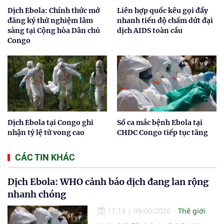
Dịch Ebola: Chính thức mở
Liên hợp quốc kêu gọi đẩy
đăng ký thử nghiệm lâm
nhanh tiến độ chấm dứt đại
sàng tại Cộng hòa Dân chủ
dịch AIDS toàn cầu
Congo
Dịch Ebola tại Congo ghi
Số ca mắc bệnh Ebola tại
nhận tỷ lệ tử vong cao
CHDC Congo tiếp tục tăng
CÁC TIN KHÁC
Dịch Ebola: WHO cảnh báo dịch đang lan rộng
nhanh chóng
17:14
|
09/06/2026
Thế giới