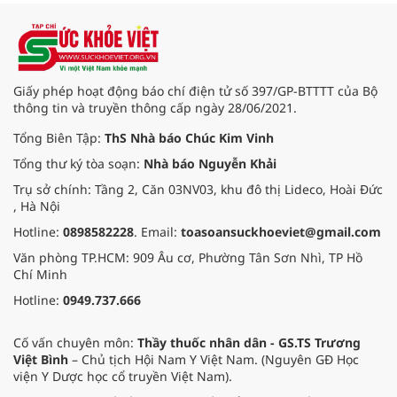
nhiễm của virus Hanta.
Giấy phép hoạt động báo chí điện tử số 397/GP-BTTTT của Bộ
thông tin và truyền thông cấp ngày 28/06/2021.
Tổng Biên Tập:
ThS Nhà báo Chúc Kim Vinh
Tổng thư ký tòa soạn:
Nhà báo Nguyễn Khải
Trụ sở chính: Tầng 2, Căn 03NV03, khu đô thị Lideco, Hoài Đức
, Hà Nội
Hotline:
0898582228
. Email:
toasoansuckhoeviet@gmail.com
Văn phòng TP.HCM: 909 Âu cơ, Phường Tân Sơn Nhì, TP Hồ
Chí Minh
Hotline:
0949.737.666
Cố vấn chuyên môn:
Thầy thuốc nhân dân - GS.TS Trương
Việt Bình
– Chủ tịch Hội Nam Y Việt Nam. (Nguyên GĐ Học
viện Y Dược học cổ truyền Việt Nam).