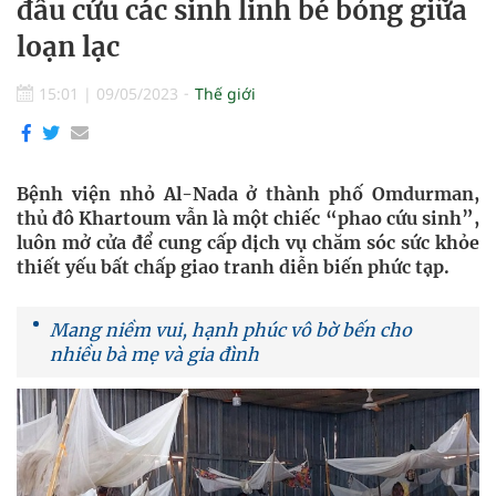
đấu cứu các sinh linh bé bỏng giữa
loạn lạc
15:01
|
09/05/2023
Thế giới
Bệnh viện nhỏ Al-Nada ở thành phố Omdurman,
thủ đô Khartoum vẫn là một chiếc “phao cứu sinh”,
luôn mở cửa để cung cấp dịch vụ chăm sóc sức khỏe
thiết yếu bất chấp giao tranh diễn biến phức tạp.
Mang niềm vui, hạnh phúc vô bờ bến cho
nhiều bà mẹ và gia đình