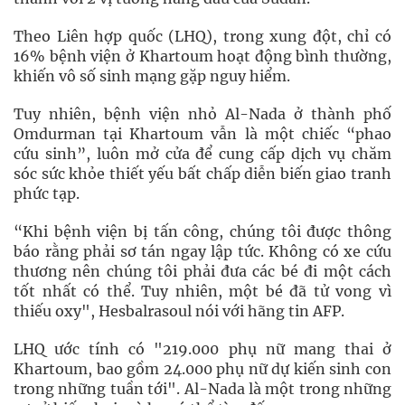
Theo Liên hợp quốc (LHQ), trong xung đột, chỉ có
16% bệnh viện ở Khartoum hoạt động bình thường,
khiến vô số sinh mạng gặp nguy hiểm.
Tuy nhiên, bệnh viện nhỏ Al-Nada ở thành phố
Omdurman tại Khartoum vẫn là một chiếc “phao
cứu sinh”, luôn mở cửa để cung cấp dịch vụ chăm
sóc sức khỏe thiết yếu bất chấp diễn biến giao tranh
phức tạp.
“Khi bệnh viện bị tấn công, chúng tôi được thông
báo rằng phải sơ tán ngay lập tức. Không có xe cứu
thương nên chúng tôi phải đưa các bé đi một cách
tốt nhất có thể. Tuy nhiên, một bé đã tử vong vì
thiếu oxy", Hesbalrasoul nói với hãng tin AFP.
LHQ ước tính có "219.000 phụ nữ mang thai ở
Khartoum, bao gồm 24.000 phụ nữ dự kiến ​​sinh con
trong những tuần tới". Al-Nada là một trong những