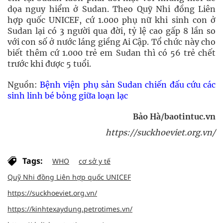
dọa nguy hiểm ở Sudan. Theo Quỹ Nhi đồng Liên
hợp quốc UNICEF, cứ 1.000 phụ nữ khi sinh con ở
Sudan lại có 3 người qua đời, tỷ lệ cao gấp 8 lần so
với con số ở nước láng giềng Ai Cập. Tổ chức này cho
biết thêm cứ 1.000 trẻ em Sudan thì có 56 trẻ chết
trước khi được 5 tuổi.
Nguồn:
Bệnh viện phụ sản Sudan chiến đấu cứu các
sinh linh bé bỏng giữa loạn lạc
Bảo Hà/baotintuc.vn
https://suckhoeviet.org.vn/
Tags:
WHO
cơ sở y tế
Quỹ Nhi đồng Liên hợp quốc UNICEF
https://suckhoeviet.org.vn/
https://kinhtexaydung.petrotimes.vn/