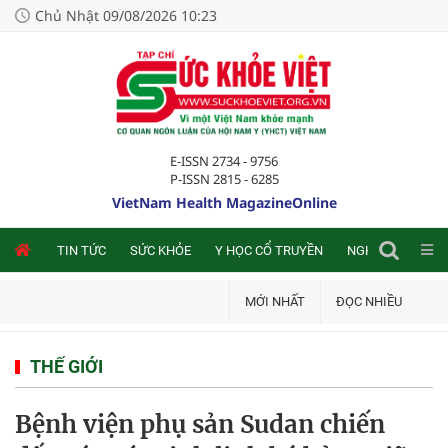
Chủ Nhật 09/08/2026 10:23
E-ISSN 2734 - 9756
P-ISSN 2815 - 6285
VietNam Health MagazineOnline
NLINE
TIN TỨC
SỨC KHỎE
Y HỌC CỔ TRUYỀN
NGHIÊN CỨU TRA
MỚI NHẤT
ĐỌC NHIỀU
THẾ GIỚI
Bệnh viện phụ sản Sudan chiến