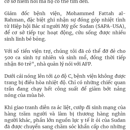
cơ sở hiếm hoi mà họ có thể tìm đến.
Giám đốc bệnh viện, Mohammed Fattah al-
Rahman, đặc biệt ghi nhận sự đóng góp nhiệt tình
từ Hiệp hội Bác sĩ người Mỹ gốc Sudan (SAPA-USA),
để cơ sở tiếp tục hoạt động, cứu sống được nhiều
sinh linh bé bỏng.
Với số tiền viện trợ, chúng tôi đã có thể đỡ đẻ cho
500 ca sinh tự nhiên và sinh mổ, đồng thời tiếp
nhận 80 trẻ", nhà quản lý nói với AFP.
Dưới cái nóng lên tới 40 độ C, bệnh viện không được
trang bị điều hòa nhiệt độ. Chỉ có những chiếc quan
trần đang chạy hết công suất để giảm bớt nắng
nóng của mùa hè.
Khi giao tranh diễn ra ác liệt, cướp đi sinh mạng của
hàng trăm người và làm bị thương hàng nghìn
người khác, phần lớn nguồn lực y tế ít ỏi của Sudan
đã được chuyển sang chăm sóc khẩn cấp cho những