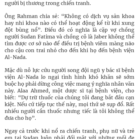
người bị thương trong chiến tranh.
Ông Rahman chia sẻ: “Không có dịch vụ sản khoa
hay nhi khoa nào có thể hoạt động kể từ khi xung
đột bùng nổ”. Điều đó có nghĩa là cặp vợ chồng
người Sudan Fatima và chồng cô là Jaber không thể
tìm được cơ sở nào để điều trị bệnh viêm màng não
cho cậu con trai nhỏ cho đến khi họ đến bệnh viện
Al-Nada.
Mặc dù nỗ lực cứu người song đội ngũ y bác sĩ bệnh
viện Al-Nada lo ngại tình hình khó khăn sẽ sớm
buộc họ phải dừng công việc mang ý nghĩa nhân văn
này. Alaa Ahmed, một dược sĩ tại bệnh viện, cho
biết: “Dự trữ thuốc của chúng tôi đang bắt đầu cạn
kiệt. Nếu cứ tiếp tục thế này, mọi thứ sẽ sụp đổ. Rất
nhiều người cần thuốc nhưng tiếc là tôi không thể
đưa cho họ”.
Ngay cả trước khi nổ ra chiến tranh, phụ nữ và trẻ
em tại Sudan luôn phải đối mặt với những mối đe