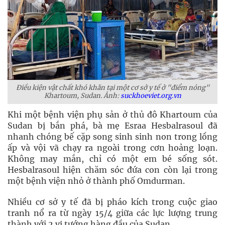
Điều kiện vật chất khó khăn tại một cơ sở y tế ở "điểm nóng"
Khartoum, Sudan. Ảnh:
suckhoeviet.org.vn
Khi một bệnh viện phụ sản ở thủ đô Khartoum của
Sudan bị bắn phá, bà mẹ Esraa Hesbalrasoul đã
nhanh chóng bế cặp song sinh sinh non trong lồng
ấp và vội vã chạy ra ngoài trong cơn hoảng loạn.
Không may mắn, chỉ có một em bé sống sót.
Hesbalrasoul hiện chăm sóc đứa con còn lại trong
một bệnh viện nhỏ ở thành phố Omdurman.
Nhiều cơ sở y tế đã bị pháo kích trong cuộc giao
tranh nổ ra từ ngày 15/4 giữa các lực lượng trung
thành với 2 vị tướng hàng đầu của Sudan.