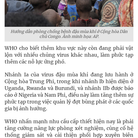
Hướng dẫn phòng chống bệnh đậu mùa khỉ ở Cộng hòa Dân
chủ Congo. Ảnh minh họa: AP.
WHO cho biết thêm khu vực này còn đang phải vật
lộn với nhiều chủng virus khác nhau, làm phức tạp
thêm các nỗ lực ứng phó.
Nhánh Ia của virus đậu mùa khỉ đang lưu hành ở
Cộng hòa Trung Phi, trong khi nhánh Ib hiện diện ở
Uganda, Rwanda và Burundi, và nhánh IIb được báo
cáo ở Nigeria và Nam Phi, điều này làm tăng thêm sự
phức tạp trong việc quản lý đợt bùng phát ở các quốc
gia bị ảnh hưởng.
WHO nhấn mạnh nhu cầu cấp thiết hiện nay là phải
tăng cường năng lực phòng xét nghiệm, củng cố hệ
thống giám sát và cải thiện phối hợp xuyên biên