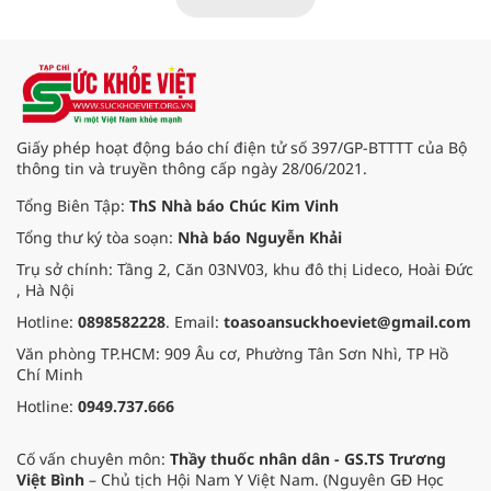
thế giới (WHO) - ngày 11/5 đã cung
cấp thêm thông tin về khả năng lây
nhiễm của virus Hanta.
Giấy phép hoạt động báo chí điện tử số 397/GP-BTTTT của Bộ
thông tin và truyền thông cấp ngày 28/06/2021.
Tổng Biên Tập:
ThS Nhà báo Chúc Kim Vinh
Tổng thư ký tòa soạn:
Nhà báo Nguyễn Khải
Trụ sở chính: Tầng 2, Căn 03NV03, khu đô thị Lideco, Hoài Đức
, Hà Nội
Hotline:
0898582228
. Email:
toasoansuckhoeviet@gmail.com
Văn phòng TP.HCM: 909 Âu cơ, Phường Tân Sơn Nhì, TP Hồ
Chí Minh
Hotline:
0949.737.666
Cố vấn chuyên môn:
Thầy thuốc nhân dân - GS.TS Trương
Việt Bình
– Chủ tịch Hội Nam Y Việt Nam. (Nguyên GĐ Học