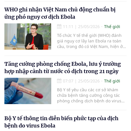
mắc tăng và ghi nhận nguy cơ lây
truyền qua biên giới. Hiện, bệnh
WHO ghi nhận Việt Nam chủ động chuẩn bị
chưa có vaccine hoặc phương
ứng phó nguy cơ dịch Ebola
pháp điều trị nào được phê duyệt.
11:11
|
25/05/2026
Thế giới
Tổ chức Y tế thế giới (WHO) đánh
giá nguy cơ lây lan Ebola ra toàn
cầu, trong đó có Việt Nam, hiện ở
mức thấp. WHO ghi nhận sự chủ
động của Bộ Y tế Việt Nam trong
việc tăng cường giám sát, truyền
Tăng cường phòng chống Ebola, lưu ý trường
thông nguy cơ và chuẩn bị năng
hợp nhập cảnh từ nước có dịch trong 21 ngày
lực ứng phó trước diễn biến phức
tạp của đợt bùng phát bệnh do
07:07
|
25/05/2026
Thế giới
virus Bundibugyo tại châu Phi.
Bộ Y tế yêu cầu các cơ sở khám
chữa bệnh tăng cường công tác
phòng chống dịch bệnh do virus
Ebola, đặc biệt lưu ý các trường
hợp mới đến quốc gia đã hoặc
đang có dịch bệnh này trong vòng
Bộ Y tế thông tin diễn biến phức tạp của dịch
21 ngày.
bệnh do virus Ebola