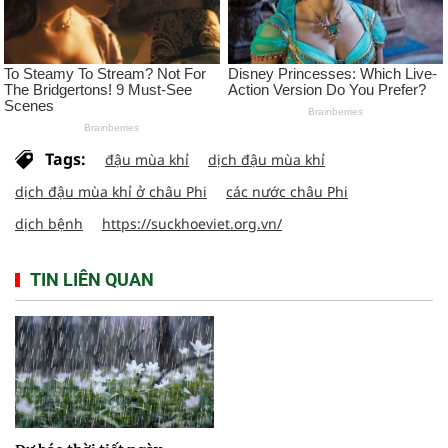
Tags:
đậu mùa khỉ
dịch đậu mùa khỉ
dịch đậu mùa khỉ ở châu Phi
các nước châu Phi
dịch bệnh
https://suckhoeviet.org.vn/
TIN LIÊN QUAN