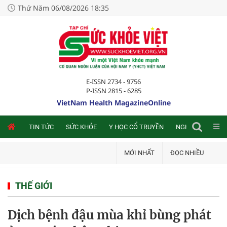
Thứ Năm 06/08/2026 18:35
E-ISSN 2734 - 9756
P-ISSN 2815 - 6285
VietNam Health MagazineOnline
NLINE
TIN TỨC
SỨC KHỎE
Y HỌC CỔ TRUYỀN
NGHIÊN CỨU TRA
MỚI NHẤT
ĐỌC NHIỀU
THẾ GIỚI
Dịch bệnh đậu mùa khỉ bùng phát