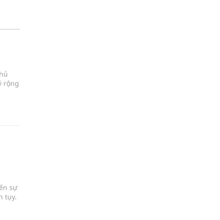
chủ
ý rộng
đến sự
 tụy.