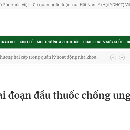
tử Sức khỏe Việt - Cơ quan ngôn luận của Hội Nam Y (Hội YDHCT) V
phương hai cấp trong quản lý hoạt động nha khoa,
 TRAO ĐỔI
KINH TẾ
MÔI TRƯỜNG & SỨC KHỎE
PHÁP LUẬT & SỨC KHỎE
D
uồn lực cho môi trường và cộng đồng
ệnh bảo hiểm y tế nếu không đăng ký khám theo yêu
ai đoạn đầu thuốc chống un
ầm
i sầu riêng 2026
nh vực cấp cứu, điều trị đột quỵ