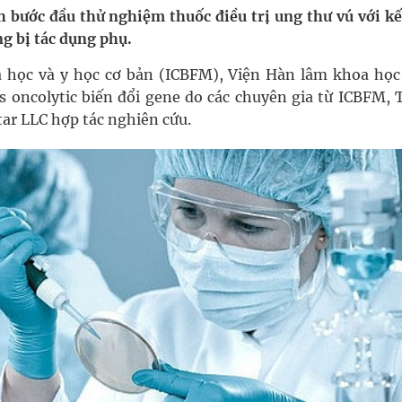
 bước đầu thử nghiệm thuốc điều trị ung thư vú với kế
 lại khai thác vào ngày 19/8
g bị tác dụng phụ.
 Máu Của Các Loài Nhân Sâm (Panax Spp.): Tổng
a học và y học cơ bản (ICBFM), Viện Hàn lâm khoa học
s oncolytic biến đổi gene do các chuyên gia từ ICBFM, 
ar LLC hợp tác nghiên cứu.
oàn quốc
g trưởng mới của Việt Nam