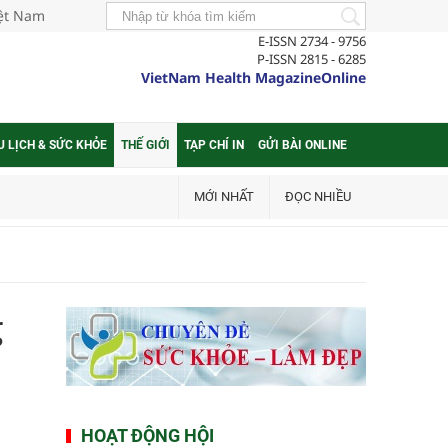
iệt Nam
E-ISSN 2734 - 9756
P-ISSN 2815 - 6285
VietNam Health MagazineOnline
U LỊCH & SỨC KHỎE
THẾ GIỚI
TẠP CHÍ IN
GỬI BÀI ONLINE
MỚI NHẤT
ĐỌC NHIỀU
g
HOẠT ĐỘNG HỘI