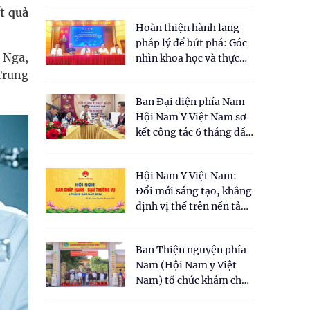
t quả
Hoàn thiện hành lang
pháp lý để bứt phá: Góc
 Nga,
nhìn khoa học và thực
tiễn tại Tọa đàm " Đề
Trung
xuất một số nội dung
Ban Đại diện phía Nam
cho Luật Y dược cổ
Hội Nam Y Việt Nam sơ
truyền Việt Nam"
kết công tác 6 tháng đầu
năm 2026
Hội Nam Y Việt Nam:
Đổi mới sáng tạo, khẳng
định vị thế trên nền tảng
y học cổ truyền và khoa
học hiện đại
Ban Thiện nguyện phía
Nam (Hội Nam y Việt
Nam) tổ chức khám chữa
bệnh y học cổ truyền và