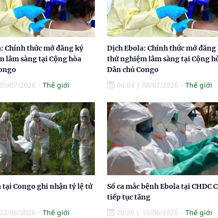
a: Chính thức mở đăng ký
Dịch Ebola: Chính thức mở đăng
m lâm sàng tại Cộng hòa
thử nghiệm lâm sàng tại Cộng h
Congo
Dân chủ Congo
05/07/2026
Thế giới
04:04
|
04/07/2026
Thế giới
 tại Congo ghi nhận tỷ lệ tử
Số ca mắc bệnh Ebola tại CHDC 
tiếp tục tăng
22/06/2026
Thế giới
20:20
|
15/06/2026
Thế giới