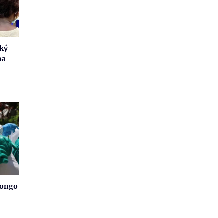
 ký
òa
Congo