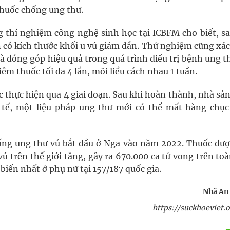
 thuốc chống ung thư.
 thí nghiệm công nghệ sinh học tại ICBFM cho biết, sa
có kích thước khối u vú giảm dần. Thử nghiệm cũng xác
à đóng góp hiệu quả trong quá trình điều trị bệnh ung t
êm thuốc tối đa 4 lần, mỗi liều cách nhau 1 tuần.
 thực hiện qua 4 giai đoạn. Sau khi hoàn thành, nhà sả
c tế, một liệu pháp ung thư mới có thể mất hàng chụ
ống ung thư vú bắt đầu ở Nga vào năm 2022. Thuốc đượ
ú trên thế giới tăng, gây ra 670.000 ca tử vong trên to
biến nhất ở phụ nữ tại 157/187 quốc gia.
Nhã An
https://suckhoeviet.o