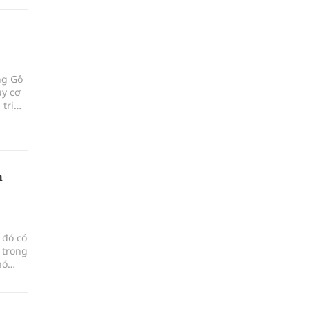
ng Gô
uy cơ
trị
h
 đó có
 trong
hó
hâu