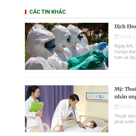
CÁC TIN KHÁC
Dịch Ebo
17:14
Ngày 8/6, 
Congo đan
hơn và lây
Mỹ: Thuố
nhân ung
07:07
Thuốc dara
phát triển