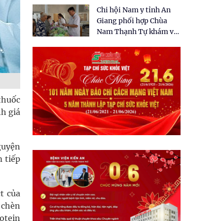
tặng quà cho 150 người
Chi hội Nam y tỉnh An
dân tại xã Tân Tập
Giang phối hợp Chùa
Nam Thạnh Tự khám và
cấp thuốc miễn phí cho
nhân dân
thuốc
nh giá
guyện
m tiếp
t của
ó chèn
otein