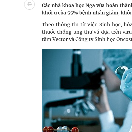
Các nhà khoa học Nga vừa hoàn thành
Lâm Đồng: Quyết tâm đưa sân bay Liên Khương trở
khối u của 55% bệnh nhân giảm, khôn
Tác Dụng Chống Kết Tập Tiểu Cầu Và Chống Đông
Theo thông tin từ Viện Sinh học, hó
Quan Bằng Chứng Dược Lý Và Cơ Chế Phân Tử
thuốc chống ung thư vú dựa trên viru
tâm Vector và Công ty Sinh học Oncost
Xây dựng bản đồ mạng lưới cấp cứu ngoại viện t
"Nền kinh tế bạc" có thể trở thành động lực tăn