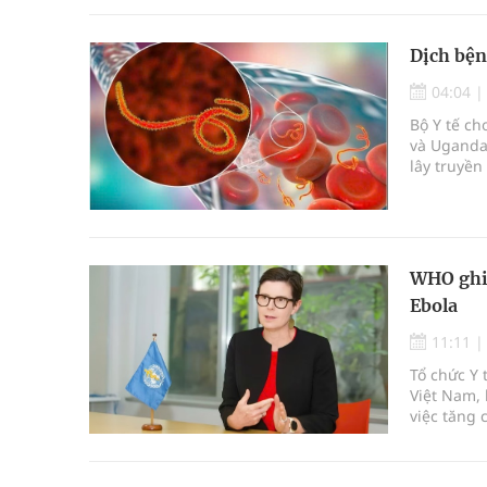
Dịch bện
04:04
Bộ Y tế c
và Uganda 
lây truyền
nào được 
WHO ghi 
Ebola
11:11
Tổ chức Y 
Việt Nam,
việc tăng 
trước diễ
Phi.