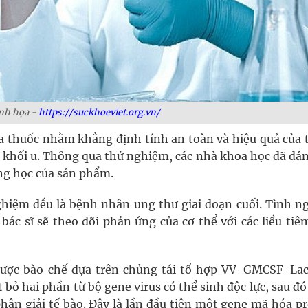
nh họa -
https://suckhoeviet.org.vn/
a thuốc nhằm khẳng định tính an toàn và hiệu quả của 
a khối u. Thông qua thử nghiệm, các nhà khoa học đã đá
ng học của sản phẩm.
ghiệm đều là bệnh nhân ung thư giai đoạn cuối. Tình n
bác sĩ sẽ theo dõi phản ứng của cơ thể với các liều tiê
được bào chế dựa trên chủng tái tổ hợp VV-GMCSF-Lac
 bỏ hai phần từ bộ gene virus có thể sinh độc lực, sau đ
hân giải tế bào. Đây là lần đầu tiên một gene mã hóa pr