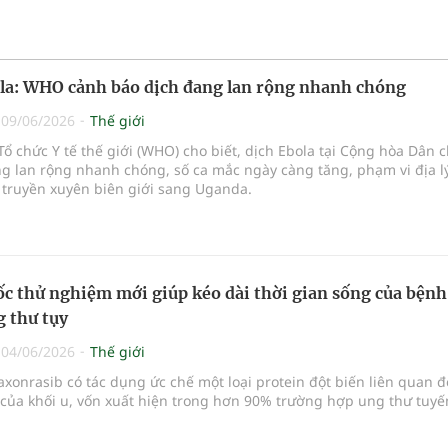
la: WHO cảnh báo dịch đang lan rộng nhanh chóng
|
09/06/2026
Thế giới
Tổ chức Y tế thế giới (WHO) cho biết, dịch Ebola tại Cộng hòa Dân 
g lan rộng nhanh chóng, số ca mắc ngày càng tăng, phạm vi địa l
 truyền xuyên biên giới sang Uganda.
c thử nghiệm mới giúp kéo dài thời gian sống của bệnh
 thư tụy
|
04/06/2026
Thế giới
xonrasib có tác dụng ức chế một loại protein đột biến liên quan 
 của khối u, vốn xuất hiện trong hơn 90% trường hợp ung thư tuyến