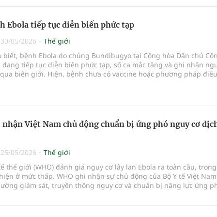
h Ebola tiếp tục diễn biến phức tạp
|
30/05/2026
Thế giới
ho biết, bệnh Ebola do chủng Bundibugyo tại Cộng hòa Dân chủ Cô
đang tiếp tục diễn biến phức tạp, số ca mắc tăng và ghi nhận ng
 qua biên giới. Hiện, bệnh chưa có vaccine hoặc phương pháp điều 
phê duyệt.
nhận Việt Nam chủ động chuẩn bị ứng phó nguy cơ dịc
|
25/05/2026
Thế giới
tế thế giới (WHO) đánh giá nguy cơ lây lan Ebola ra toàn cầu, trong
 hiện ở mức thấp. WHO ghi nhận sự chủ động của Bộ Y tế Việt Nam
cường giám sát, truyền thông nguy cơ và chuẩn bị năng lực ứng p
n biến phức tạp của đợt bùng phát bệnh do virus Bundibugyo tại c