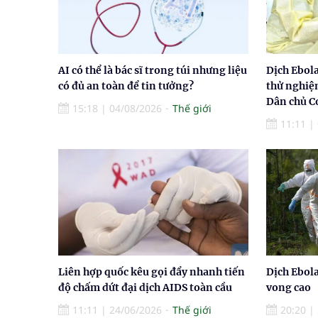
AI có thể là bác sĩ trong túi nhưng liệu
Dịch Ebol
có đủ an toàn để tin tưởng?
thử nghiệ
Dân chủ 
15:18
|
04/08/2026
Thế giới
11:11
|
Liên hợp quốc kêu gọi đẩy nhanh tiến
Dịch Ebola
độ chấm dứt đại dịch AIDS toàn cầu
vong cao
11:11
|
24/06/2026
Thế giới
20:20
|