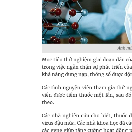
Ảnh mi
Mục tiêu thử nghiệm giai đoạn đầu củ
trong việc ngăn chặn sự phát triển củ
khả năng dung nạp, thông số dược độ
Các tình nguyện viên tham gia thử n
viên được tiêm thuốc một lần, sau đó 
theo.
Các nhà nghiên cứu cho biết, thuốc 
virus đậu mùa. Các nhà khoa học đã cắt
các gene giúp tăng cường hoạt động p