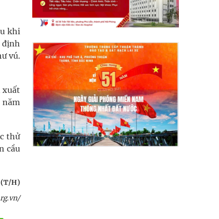
u khi
 định
hư vú.
n xuất
c năm
c thử
àn cầu
 (T/H)
rg.vn/