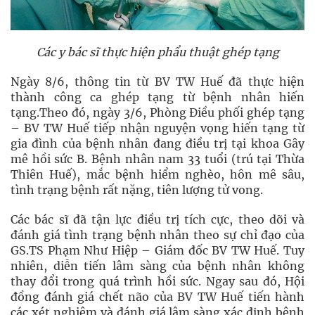
Các y bác sĩ thực hiện phẩu thuật ghép tạng
Ngày 8/6, thông tin từ BV TW Huế đã thực hiện
thành công ca ghép tạng từ bệnh nhân hiến
tạng.Theo đó, ngày 3/6, Phòng Điều phối ghép tạng
– BV TW Huế tiếp nhận nguyện vọng hiến tạng từ
gia đình của bệnh nhân đang điều trị tại khoa Gây
mê hồi sức B. Bệnh nhân nam 33 tuổi (trú tại Thừa
Thiên Huế), mắc bệnh hiểm nghèo, hôn mê sâu,
tình trạng bệnh rất nặng, tiên lượng tử vong.
Các bác sĩ đã tận lực điều trị tích cực, theo dõi và
đánh giá tình trạng bệnh nhân theo sự chỉ đạo của
GS.TS Phạm Như Hiệp – Giám đốc BV TW Huế. Tuy
nhiên, diễn tiến lâm sàng của bệnh nhân không
thay đổi trong quá trình hồi sức. Ngay sau đó, Hội
đồng đánh giá chết não của BV TW Huế tiến hành
các xét nghiệm và đánh giá lâm sàng xác định bệnh