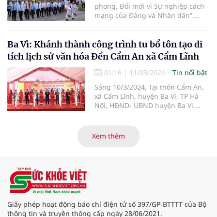
phong, Đổi mới vì Sự nghiệp cách
mạng của Đảng và Nhân dân”,
sáng 15/3, tại đường Lê Lợi, quận
1, TP. Hồ Chí Minh, lễ khai mạc Hội
Báo toàn quốc năm 2024 đã được
Ba Vì: Khánh thành công trình tu bổ tôn tạo di
long trọng tổ chức.
tích lịch sử văn hóa Đền Cẩm An xã Cẩm Lĩnh
01:16
|
11/03/2024
Tin nổi bật
Sáng 10/3/2024, Tại thôn Cẩm An,
xã Cẩm Lĩnh, huyện Ba Vì, TP Hà
Nội, HĐND- UBND huyện Ba Vì,
UBND xã Cẩm Lĩnh cùng đông đảo
nhân dân đã long trọng tổ chức Lễ
Khánh thành Công trình tu bổ, tôn
Xem thêm
tạo Di tích Lịch sử Văn hóa Đền
Cẩm An.
Giấy phép hoạt động báo chí điện tử số 397/GP-BTTTT của Bộ
thông tin và truyền thông cấp ngày 28/06/2021.