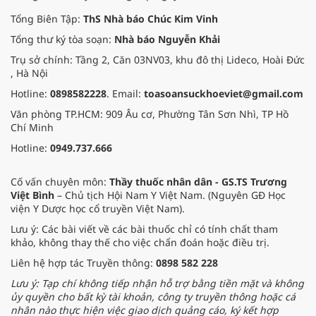
Tổng Biên Tập:
ThS Nhà báo Chúc Kim Vinh
Tổng thư ký tòa soạn:
Nhà báo Nguyễn Khải
Trụ sở chính: Tầng 2, Căn 03NV03, khu đô thị Lideco, Hoài Đức
, Hà Nội
Hotline:
0898582228
. Email:
toasoansuckhoeviet@gmail.com
Văn phòng TP.HCM: 909 Âu cơ, Phường Tân Sơn Nhì, TP Hồ
Chí Minh
Hotline:
0949.737.666
Cố vấn chuyên môn:
Thầy thuốc nhân dân - GS.TS Trương
Việt Bình
– Chủ tịch Hội Nam Y Việt Nam. (Nguyên GĐ Học
viện Y Dược học cổ truyền Việt Nam).
Lưu ý: Các bài viết về các bài thuốc chỉ có tính chất tham
khảo, không thay thế cho việc chẩn đoán hoặc điều trị.
Liên hệ hợp tác Truyền thông:
0898 582 228
Lưu ý: Tạp chí không tiếp nhận hỗ trợ bằng tiền mặt và không
ủy quyền cho bất kỳ tài khoản, công ty truyền thông hoặc cá
nhân nào thực hiện việc giao dịch quảng cáo, ký kết hợp