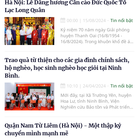
Hà Nội: Lễ Dâng hương Cẩn cáo Đức Quốc Tổ
Lạc Long Quân
00:00
|
15/08/2024
Tin nổi bật
Kỷ niệm 70 năm ngày Giải phóng
huyện Thanh Oai (16/8/1954 -
16/8/2024). Trong khuôn khổ đề án
“Đường vào Vương quốc Vua Hùng
trên không gian thực tế ảo” do
Giáo hội Phật giáo Việt Nam, Hội
Trao quà từ thiện cho các gia đình chính sách,
Nam y Việt Nam, và Chương trình
hộ nghèo, học sinh nghèo học giỏi tại Ninh
truyền thông Việt đồng hành cùng
Bình.
doanh nghiệp chủ trì, nhiều hoạt
động văn hóa cội nguồn đã được
10:10
|
24/04/2024
Tin nổi bật
triển khai trong suốt hai năm qua.
Mới đây, tại Xã Trường Yên, huyện
Hoa Lư, tỉnh Ninh Bình, Viện
Nghiên cứu Bảo tồn và Phát triển
Văn hóa Đông Nam Á, Viện Nghiên
cứu, Ứng dụng và Phát triển Y
dược học cổ truyền (thuộc Hội
Quận Nam Từ Liêm (Hà Nội) - Một thập kỷ
Nghiên cứu Khoa học về Đông
chuyển mình mạnh mẽ
Nam Á – Việt Nam) phối hợp với