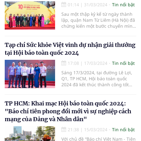
các cơ quan hữu quan tổ chức
01:14
|
31/03/2024
Tin nổi bật
chương trình:“Du Xuân đón lộc
Sau một thập kỷ kể từ ngày thành
Giáp Thìn 2024”, Dựlễ dâng hương
lập, quận Nam Từ Liêm (Hà Nội) đã
Đền thờ Vua Đinh Tiên Hoàng và
chứng kiến một bước chuyển mình
làm từ thiện tại xã Trường Yên,
mạnh mẽ, từ một vùng quê ven đô
huyện Hoa Lư, tỉnh Ninh Bình”.
bước vào kỷ nguyên mới với diện
mạo đô thị văn minh và hiện đại.
Tạp chí Sức khỏe Việt vinh dự nhận giải thưởng
tại Hội báo toàn quốc 2024
17:08
|
17/03/2024
Tin nổi bật
Sáng 17/3/2024, tại đường Lê Lợi,
Q1, TP HCM, Hội báo toàn quốc
2024 đã kết thúc thành công tốt
đẹp. Hội báo đã có nhiều hoạt
động sôi nổi, giàu ý nghĩa, tạo cơ
hội để những người trong nghề
TP HCM: Khai mạc Hội báo toàn quốc 2024:
được giao lưu, học hỏi; chung sức,
"Báo chí tiên phong đổi mới vì sự nghiệp cách
đồng lòng thúc đẩy tinh thần đổi
mạng của Đảng và Nhân dân"
mới sáng tạo trong hoạt động báo
chí. Tại Hội báo, Chi hội Nhà báo
21:38
|
15/03/2024
Tin nổi bật
Tạp chí Sức khỏe Việt đã vinh dự
nhận giải thưởng.
Với chủ đề “Báo chí Việt Nam - Tiên