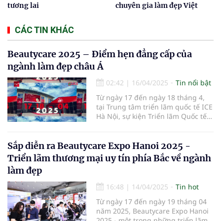
tương lai
chuyên gia làm đẹp Việt
CÁC TIN KHÁC
Beautycare 2025 – Điểm hẹn đẳng cấp của
ngành làm đẹp châu Á
02:42
|
16/04/2025
Tin nổi bật
Từ ngày 17 đến ngày 18 tháng 4,
tại Trung tâm triển lãm quốc tế ICE
Hà Nội, sự kiện Triển lãm Quốc tế
Ngành Làm Đẹp – Beautycare 2025
đã chính thức khai mạc với chủ đề
"Vẻ đẹp bền vững – Công nghệ
Sắp diễn ra Beautycare Expo Hanoi 2025 -
định hình tương lai".
Triển lãm thương mại uy tín phía Bắc về ngành
làm đẹp
16:48
|
14/04/2025
Tin hot
Từ ngày 17 đến ngày 19 tháng 04
năm 2025, Beautycare Expo Hanoi
2025 - một trong những triển lãm