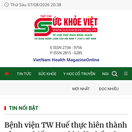
Thứ Sáu 07/08/2026 20:38
E-ISSN 2734 - 9756
P-ISSN 2815 - 6285
VietNam Health MagazineOnline
NLINE
TIN TỨC
SỨC KHỎE
Y HỌC CỔ TRUYỀN
NGHIÊN CỨU TRA
MỚI NHẤT
ĐỌC NHIỀU
TIN NỔI BẬT
Bệnh viện TW Huế thực hiên thành