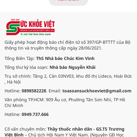
bằng không còn là thước đo duy
nhất. Doanh nghiệp ngày nay cần
những "bàn tay vàng" vững
chuyên môn, giỏi kỹ năng thực tế
hơn là lý thuyết sáo rỗng trên
trang giấy.
Giấy phép hoạt động báo chí điện tử số 397/GP-BTTTT của Bộ
thông tin và truyền thông cấp ngày 28/06/2021.
Tổng Biên Tập:
ThS Nhà báo Chúc Kim Vinh
Tổng thư ký tòa soạn:
Nhà báo Nguyễn Khải
Trụ sở chính: Tầng 2, Căn 03NV03, khu đô thị Lideco, Hoài Đức
, Hà Nội
Hotline:
0898582228
. Email:
toasoansuckhoeviet@gmail.com
Văn phòng TP.HCM: 909 Âu cơ, Phường Tân Sơn Nhì, TP Hồ
Chí Minh
Hotline:
0949.737.666
Cố vấn chuyên môn:
Thầy thuốc nhân dân - GS.TS Trương
Việt Bình
– Chủ tịch Hội Nam Y Việt Nam. (Nguyên GĐ Học