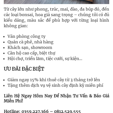
Từ cây lớn như phong, trúc, mai, đào, đa búp đỏ, đến
các loại bonsai, hoa giả sang trọng – chúng tôi có đủ
kiểu dáng, màu sắc để phù hợp với từng loại hình
không gian:
Văn phòng công ty
Quán cà phê, nhà hàng
Khách sạn, showroom
Căn hộ cao cấp, biệt thự
Hội chợ, triển lãm, tiệc cưới, sự kiện...
ƯU ĐÃI ĐẶC BIỆT
Giảm ngay 15% khi thuê cây từ 3 tháng trở lên
Tặng thêm dịch vụ vệ sinh cây định kỳ miễn phí
Liên Hệ Ngay Hôm Nay Để Nhận Tư Vấn & Báo Giá
Miễn Phí!
Hotline: 0359.227.366 – 0812.529.555