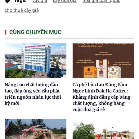
cây giả
cây hoa giả
hoa giả toàn quốc
cho thuê cây giả
CÙNG CHUYÊN MỤC
Nâng cao chất lượng đào
Cà phê hòa tan Đẳng Sâm
tạo, đáp ứng yêu cầu phát
Ngọc Linh Dak Ha Coffee:
triển nguồn nhân lực thời
Khẳng định đẳng cấp bằng
kỳ mới
chất lượng, không bằng
cuộc đua giá rẻ