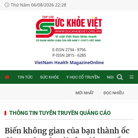
Thứ Năm 06/08/2026 22:28
E-ISSN 2734 - 9756
P-ISSN 2815 - 6285
VietNam Health MagazineOnline
NLINE
TIN TỨC
SỨC KHỎE
Y HỌC CỔ TRUYỀN
NGHIÊN CỨU TRA
MỚI NHẤT
ĐỌC NHIỀU
THÔNG TIN TUYÊN TRUYỀN QUẢNG CÁO
Biến không gian của bạn thành ốc