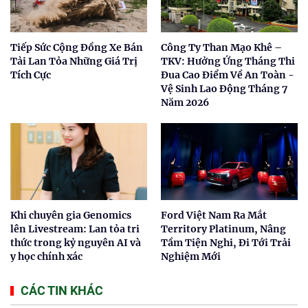
Tiếp Sức Cộng Đồng Xe Bán
Công Ty Than Mạo Khê –
Tải Lan Tỏa Những Giá Trị
TKV: Hưởng Ứng Tháng Thi
Tích Cực
Đua Cao Điểm Về An Toàn -
Vệ Sinh Lao Động Tháng 7
Năm 2026
Khi chuyên gia Genomics
Ford Việt Nam Ra Mắt
lên Livestream: Lan tỏa tri
Territory Platinum, Nâng
thức trong kỷ nguyên AI và
Tầm Tiện Nghi, Đi Tới Trải
y học chính xác
Nghiệm Mới
CÁC TIN KHÁC