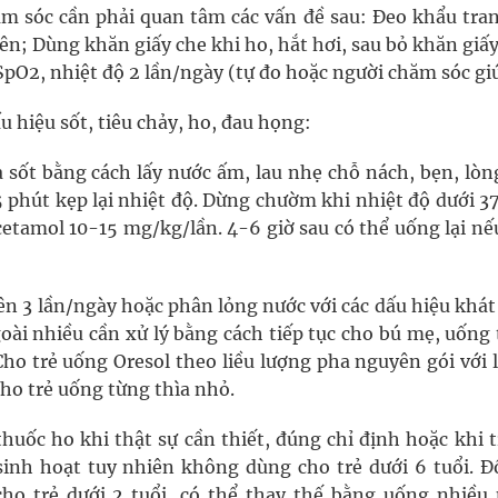
ăm sóc cần phải quan tâm các vấn đề sau: Đeo khẩu tran
yên; Dùng khăn giấy che khi ho, hắt hơi, sau bỏ khăn giấ
 SpO2, nhiệt độ 2 lần/ngày (tự đo hoặc người chăm sóc gi
ấu hiệu sốt, tiêu chảy, ho, đau họng:
ạ sốt bằng cách lấy nước ấm, lau nhẹ chỗ nách, bẹn, lòn
 phút kẹp lại nhiệt độ. Dừng chườm khi nhiệt độ dưới 37
cetamol 10-15 mg/kg/lần. 4-6 giờ sau có thể uống lại nế
 trên 3 lần/ngày hoặc phân lỏng nước với các dấu hiệu khá
goài nhiều cần xử lý bằng cách tiếp tục cho bú mẹ, uốn
 Cho trẻ uống Oresol theo liều lượng pha nguyên gói với
cho trẻ uống từng thìa nhỏ.
thuốc ho khi thật sự cần thiết, đúng chỉ định hoặc khi 
inh hoạt tuy nhiên không dùng cho trẻ dưới 6 tuổi. Đố
o trẻ dưới 2 tuổi, có thể thay thế bằng uống nhiều 