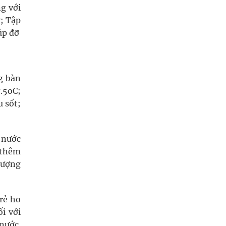
g với
y; Tập
úp đỡ
g bàn
.5oC;
u sốt;
t nước
g thêm
 lượng
trẻ ho
i với
nước.