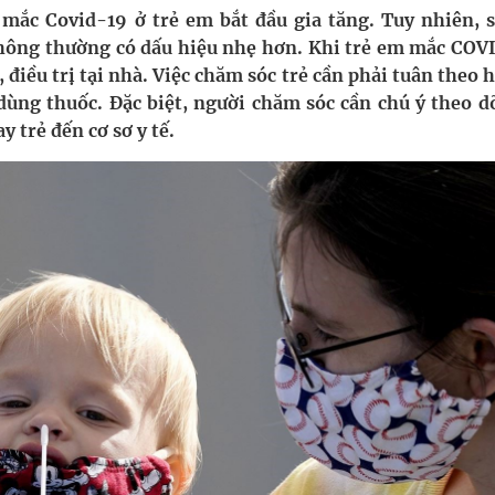
 mắc Covid-19 ở trẻ em bắt đầu gia tăng. Tuy nhiên, s
thông thường có dấu hiệu nhẹ hơn. Khi trẻ em mắc COV
uồn lực cho môi trường và cộng đồng
 điều trị tại nhà. Việc chăm sóc trẻ cần phải tuân theo
 dùng thuốc. Đặc biệt, người chăm sóc cần chú ý theo d
ệnh bảo hiểm y tế nếu không đăng ký khám theo yêu
 trẻ đến cơ sơ y tế.
ầm
nghiệm thực tế