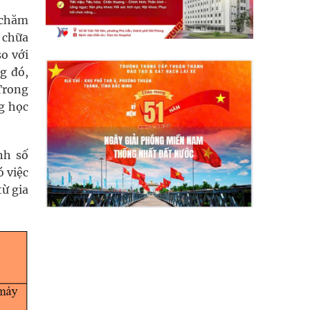
 chăm
 chữa
o với
g đó,
Trong
ng học
nh số
 việc
từ gia