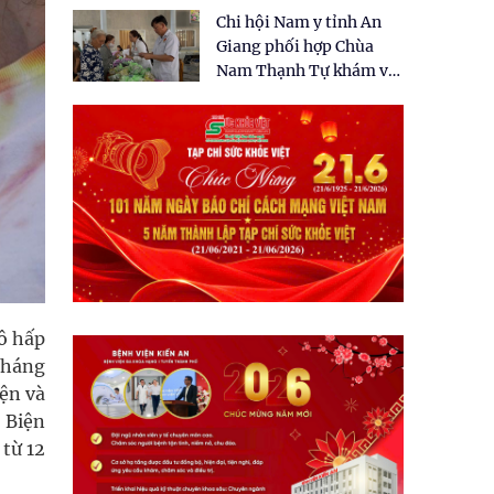
tặng quà cho 150 người
Chi hội Nam y tỉnh An
dân tại xã Tân Tập
Giang phối hợp Chùa
Nam Thạnh Tự khám và
cấp thuốc miễn phí cho
nhân dân
ô hấp
tháng
iện và
 Biện
 từ 12