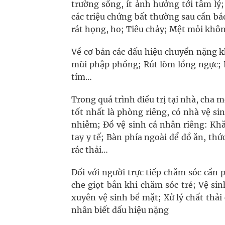
trường sống, ít ảnh hưởng tới tâm lý;
các triệu chứng bất thường sau cần báo
rát họng, ho; Tiêu chảy; Mệt mỏi khô
Về cơ bản các dấu hiệu chuyển nặng k
mũi phập phồng; Rút lõm lồng ngực; Ngủ
tím…
Trong quá trình điều trị tại nhà, cha 
tốt nhất là phòng riêng, có nhà vệ si
nhiễm; Đồ vệ sinh cá nhân riêng: Khă
tay y tế; Bàn phía ngoài để đồ ăn, th
rác thải…
Đối với người trực tiếp chăm sóc cần 
che giọt bắn khi chăm sóc trẻ; Vệ s
xuyên vệ sinh bề mặt; Xử lý chất thả
nhân biết dấu hiệu nặng