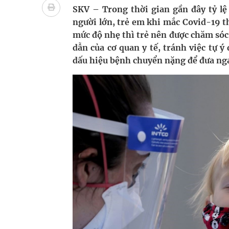
bảo vệ sức khỏe Nhân dân
SKV – Trong thời gian gần đây tỷ lệ
người lớn, trẻ em khi mắc Covid-19 
Không chỉ cắt tóc, Đông Tây Barbershop dành ng
mức độ nhẹ thì trẻ nên được chăm sóc,
dẫn của cơ quan y tế, tránh việc tự ý
Bệnh viện không được thu thêm tiền của người b
dấu hiệu bệnh chuyển nặng để đưa ngay
cầu
Ung thư thận: Nguy hiểm vì tiến triển quá âm th
Vương Thành Công: Khi việc học bắt đầu từ trải 
Chấn chỉnh hoạt động kinh doanh dược liệu