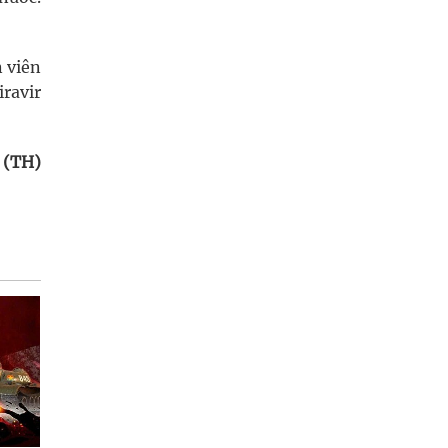
 viên
ravir
 (TH)