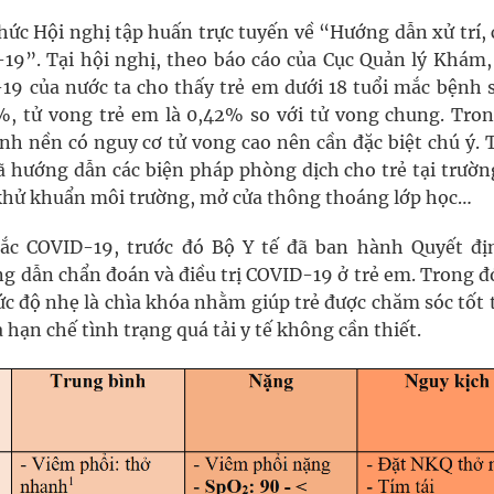
chức Hội nghị tập huấn trực tuyến về “Hướng dẫn xử trí,
9”. Tại hội nghị, theo báo cáo của Cục Quản lý Khám,
19 của nước ta cho thấy trẻ em dưới 18 tuổi mắc bệnh s
%, tử vong trẻ em là 0,42% so với tử vong chung. Tron
ệnh nền có nguy cơ tử vong cao nên cần đặc biệt chú ý. 
 đã hướng dẫn các biện pháp phòng dịch cho trẻ tại trườ
nh khử khuẩn môi trường, mở cửa thông thoáng lớp học…
 mắc COVID-19, trước đó Bộ Y tế đã ban hành Quyết đị
 dẫn chẩn đoán và điều trị COVID-19 ở trẻ em. Trong đó
ức độ nhẹ là chìa khóa nhằm giúp trẻ được chăm sóc tốt 
à hạn chế tình trạng quá tải y tế không cần thiết.