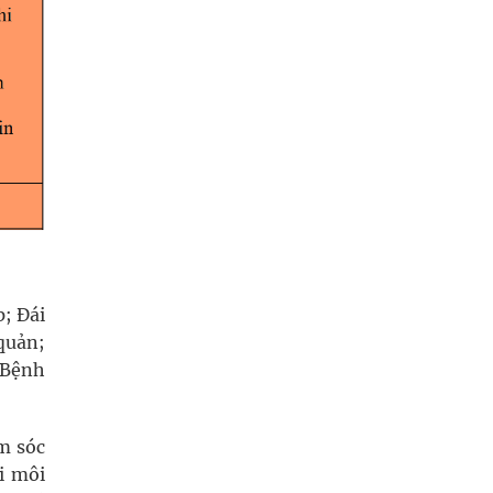
; Đái
quản;
 Bệnh
ăm sóc
i môi