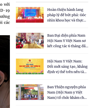
o với
Hoàn thiện hành lang
ID-19
pháp lý để bứt phá: Góc
 hướng
nhìn khoa học và thực
õi các
tiễn tại Tọa đàm " Đề
xuất một số nội dung
Ban Đại diện phía Nam
cho Luật Y dược cổ
Hội Nam Y Việt Nam sơ
truyền Việt Nam"
kết công tác 6 tháng đầu
năm 2026
Hội Nam Y Việt Nam:
Đổi mới sáng tạo, khẳng
định vị thế trên nền tảng
y học cổ truyền và khoa
học hiện đại
Ban Thiện nguyện phía
Nam (Hội Nam y Việt
Nam) tổ chức khám chữa
bệnh y học cổ truyền và