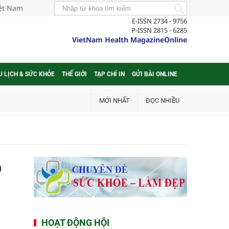
iệt Nam
E-ISSN 2734 - 9756
P-ISSN 2815 - 6285
VietNam Health MagazineOnline
U LỊCH & SỨC KHỎE
THẾ GIỚI
TẠP CHÍ IN
GỬI BÀI ONLINE
MỚI NHẤT
ĐỌC NHIỀU
9
HOẠT ĐỘNG HỘI