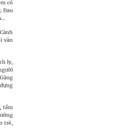
 em có
C; Đau
ém…
 Cánh
ổi vân
ch ly,
 người
 Găng
i đựng
g, tấm
hường
 trẻ,