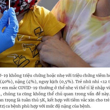
-19 không triệu chứng hoặc nhẹ với triệu chứng viêm h
 (40%), nặng (4%), nguy kịch (0,5%). Trẻ nhũ nhi <12 
rẻ em mắc COVID-19 thường ở thể nhẹ vì thế tỉ lệ nhập v
ên, chúng ta cũng không thể chủ quan trong vấn đề này.
 trọng là tuân thủ 5K, kết hợp với tiêm vắc xin cho trẻ
 trị ca bệnh phù hợp với mức độ nặng của bệnh.