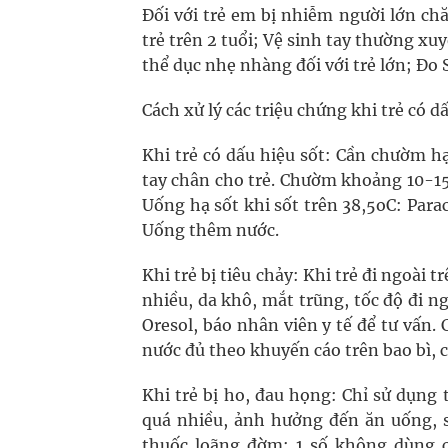
Đối với trẻ em bị nhiễm người lớn ch
trẻ trên 2 tuổi; Vệ sinh tay thường xu
thể dục nhẹ nhàng đối với trẻ lớn; Đo
Cách xử lý các triệu chứng khi trẻ có d
Khi trẻ có dấu hiệu sốt: Cần chườm h
tay chân cho trẻ. Chườm khoảng 10-15
Uống hạ sốt khi sốt trên 38,5oC: Para
Uống thêm nước.
Khi trẻ bị tiêu chảy: Khi trẻ đi ngoài
nhiều, da khô, mắt trũng, tốc độ đi n
Oresol, báo nhân viên y tế để tư vấn.
nước đủ theo khuyến cáo trên bao bì, 
Khi trẻ bị ho, đau họng: Chỉ sử dụng 
quá nhiều, ảnh hưởng đến ăn uống, s
thuốc loãng đờm: 1 số không dùng ch