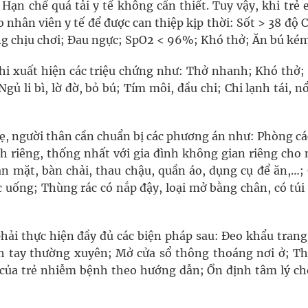
 Hạn chế quá tải y tế không cần thiết. Tuy vậy, khi trẻ
 nhân viên y tế để được can thiệp kịp thời: Sốt > 38 độ 
ng chịu chơi; Đau ngực; SpO2 < 96%; Khó thở; Ăn bú k
hi xuất hiện các triệu chứng như: Thở nhanh; Khó thở;
 li bì, lờ đờ, bỏ bú; Tím môi, đầu chi; Chi lạnh tái, n
mẹ, người thân cần chuẩn bị các phương án như: Phòng cá
nh riêng, thống nhất với gia đình không gian riêng cho
n mặt, bàn chải, thau chậu, quần áo, dụng cụ để ăn,…;
ức uống; Thùng rác có nắp đậy, loại mở bằng chân, có tú
phải thực hiện đầy đủ các biện pháp sau: Đeo khẩu tran
inh tay thường xuyên; Mở cửa sổ thông thoáng nơi ở; T
i của trẻ nhiễm bệnh theo hướng dẫn; Ổn định tâm lý cho