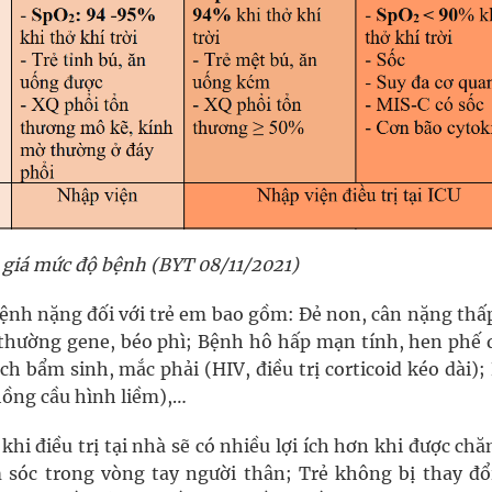
giá mức độ bệnh (BYT 08/11/2021)
bệnh nặng đối với trẻ em bao gồm: Đẻ non, cân nặng thấp
 thường gene, béo phì; Bệnh hô hấp mạn tính, hen phế 
h bẩm sinh, mắc phải (HIV, điều trị corticoid kéo dài);
ồng cầu hình liềm),…
i điều trị tại nhà sẽ có nhiều lợi ích hơn khi được ch
ăm sóc trong vòng tay người thân; Trẻ không bị thay đổ