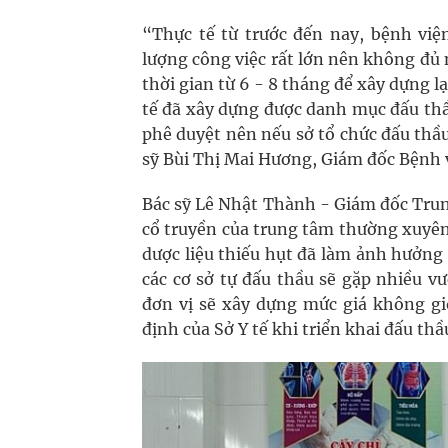
“Thực tế từ trước đến nay, bệnh việ
lượng công việc rất lớn nên không đủ 
thời gian từ 6 - 8 tháng để xây dựng l
tế đã xây dựng được danh mục đấu thầu
phê duyệt nên nếu sở tổ chức đấu thầu 
sỹ Bùi Thị Mai Hương, Giám đốc Bệnh v
Bác sỹ Lê Nhật Thành - Giám đốc Trun
cổ truyền của trung tâm thường xuyên 
dược liệu thiếu hụt đã làm ảnh hưởng r
các cơ sở tự đấu thầu sẽ gặp nhiều v
đơn vị sẽ xây dựng mức giá không g
định của Sở Y tế khi triển khai đấu thầ