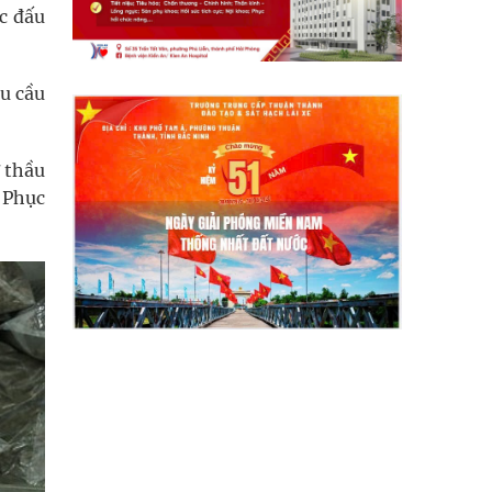
ức đấu
hu cầu
ự thầu
n Phục