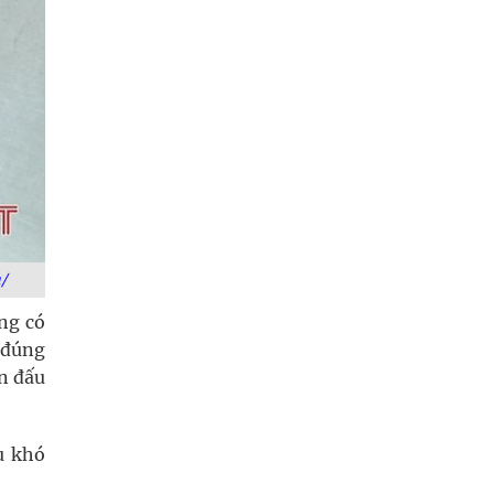
/
ng có
 đúng
n đấu
u khó