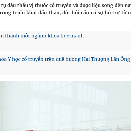
ông cực hiệu quả
tự đấu thầu vị thuốc cổ truyền và dược liệu song đến na
rong triển khai đấu thầu, đòi hỏi cần có sự hỗ trợ từ 
 chuyên gia
hát triển gắn với chuyển đổi số
am thành một ngành khoa học mạnh
ờng Phú Thạnh
 hoa Y học cổ truyền trên quê hương Hải Thượng Lãn Ông