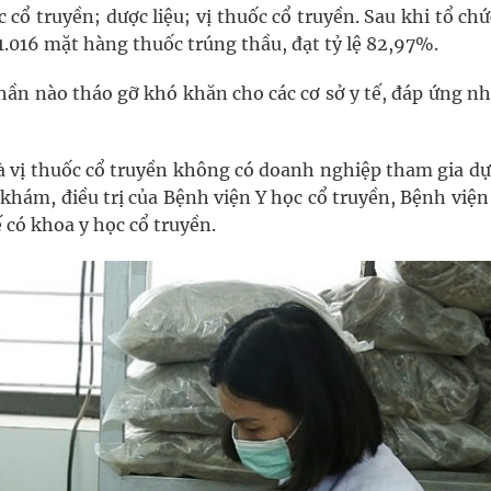
 cổ truyền; dược liệu; vị thuốc cổ truyền. Sau khi tổ ch
/1.016 mặt hàng thuốc trúng thầu, đạt tỷ lệ 82,97%.
 phần nào tháo gỡ khó khăn cho các cơ sở y tế, đáp ứng n
 và vị thuốc cổ truyền không có doanh nghiệp tham gia d
khám, điều trị của Bệnh viện Y học cổ truyền, Bệnh việ
ế có khoa y học cổ truyền.