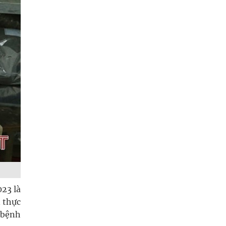
23 là
n thực
n bệnh