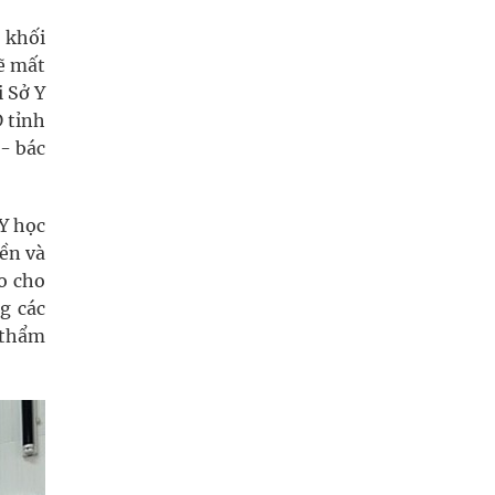
 khối
sẽ mất
i Sở Y
D tỉnh
 - bác
Y học
yền và
ao cho
g các
 thẩm