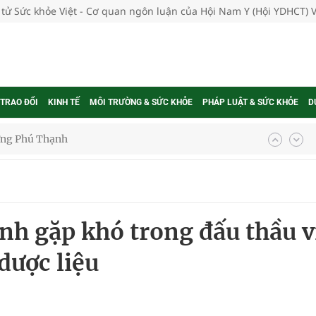
 tử Sức khỏe Việt - Cơ quan ngôn luận của Hội Nam Y (Hội YDHCT) 
 TRAO ĐỔI
KINH TẾ
MÔI TRƯỜNG & SỨC KHỎE
PHÁP LUẬT & SỨC KHỎE
D
hìn phụ nữ mỗi năm
ợng thuốc
ĩnh gặp khó trong đấu thầu v
dược liệu
g, nhiệt độ cao nhất 35 độ
kỳ, khám sàng lọc cho người dân