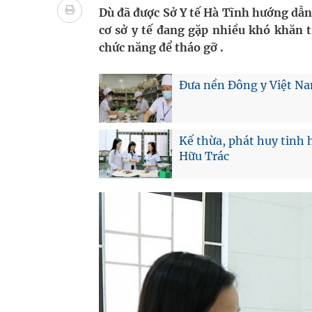
Tổng hợp những cách trị thâm body nách, bẹn, m
Dù đã được Sở Y tế Hà Tĩnh hướng dẫn 
cơ sở y tế đang gặp nhiều khó khăn t
Tỷ lệ tật khúc xạ ở trẻ gia tăng: Khuyến nghị của
chức năng để tháo gỡ .
Hội Đông y phường Cầu Kiệu ra mắt, định hướng p
Đưa nền Đông y Việt N
TP.HCM: Ra mắt Câu lạc bộ Thầy Thuốc Trẻ phư
Kế thừa, phát huy tinh
Hữu Trác