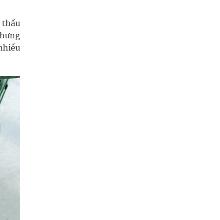
u thầu
nhưng
 nhiều