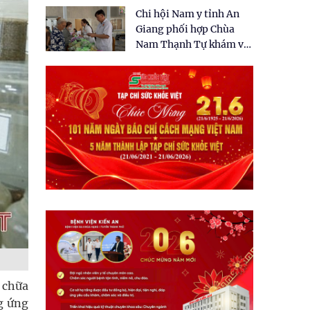
tặng quà cho 150 người
Chi hội Nam y tỉnh An
dân tại xã Tân Tập
Giang phối hợp Chùa
Nam Thạnh Tự khám và
cấp thuốc miễn phí cho
nhân dân
 chữa
g ứng