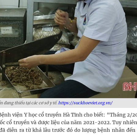
n đang thiếu tại các cơ sở y tế.
https://suckhoeviet.org.vn/
Bệnh viện Y học cổ truyền Hà Tĩnh cho biết: “Tháng 2/20
uốc cổ truyền và dược liệu của năm 2021-2022. Tuy nhiê
ốc đã diễn ra từ khá lâu trước đó do lượng bệnh nhân đế