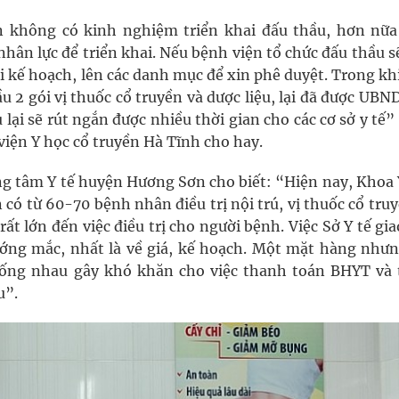
n không có kinh nghiệm triển khai đấu thầu, hơn nữa
nhân lực để triển khai. Nếu bệnh viện tổ chức đấu thầu 
ại kế hoạch, lên các danh mục để xin phê duyệt. Trong kh
 2 gói vị thuốc cổ truyền và dược liệu, lại đã được UBN
lại sẽ rút ngắn được nhiều thời gian cho các cơ sở y tế”
iện Y học cổ truyền Hà Tĩnh cho hay.
g tâm Y tế huyện Hương Sơn cho biết: “Hiện nay, Khoa 
có từ 60-70 bệnh nhân điều trị nội trú, vị thuốc cổ tru
ất lớn đến việc điều trị cho người bệnh. Việc Sở Y tế gi
ướng mắc, nhất là về giá, kế hoạch. Một mặt hàng nhưn
iống nhau gây khó khăn cho việc thanh toán BHYT và
u”.