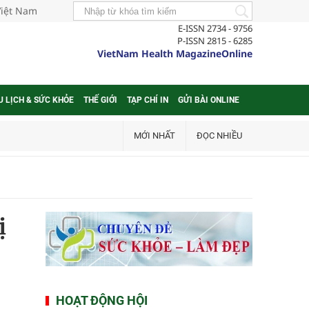
Việt Nam
E-ISSN 2734 - 9756
P-ISSN 2815 - 6285
VietNam Health MagazineOnline
U LỊCH & SỨC KHỎE
THẾ GIỚI
TẠP CHÍ IN
GỬI BÀI ONLINE
MỚI NHẤT
ĐỌC NHIỀU
ị
HOẠT ĐỘNG HỘI