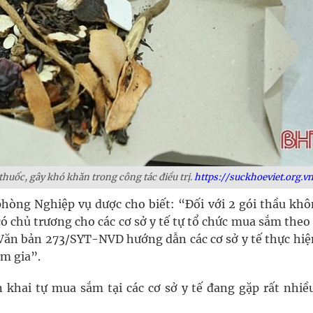
thuốc, gây khó khăn trong công tác điều trị.
https://suckhoeviet.org.vn
hòng Nghiệp vụ dược cho biết: “Đối với 2 gói thầu khô
ó chủ trương cho các cơ sở y tế tự tổ chức mua sắm theo
ó Văn bản 273/SYT-NVD hướng dẫn các cơ sở y tế thực hiệ
am gia”.
ển khai tự mua sắm tại các cơ sở y tế đang gặp rất nhiề