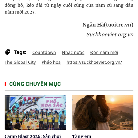
đồng hồ, kéo dài từ ngày cuối cùng của năm cũ sang đầu
năm mới 2023.
Ngân Hà(tuoitre.vn)
Suckhoeviet.org.vn
Tags:
Countdown
Nhạc nước
Đón năm mới
The Global City
Pháo hoa
https://suckhoeviet.org.vn/
CÙNG CHUYÊN MỤC
Camp Blast 2026: Sân chơi
Tặng em