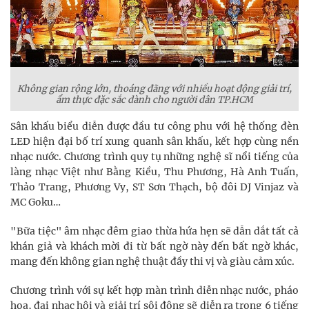
Không gian rộng lớn, thoáng đãng với nhiều hoạt động giải trí,
ẩm thực đặc sắc dành cho người dân TP.HCM
Sân khấu biểu diễn được đầu tư công phu với hệ thống đèn
LED hiện đại bố trí xung quanh sân khấu, kết hợp cùng nền
nhạc nước. Chương trình quy tụ những nghệ sĩ nổi tiếng của
làng nhạc Việt như Bằng Kiều, Thu Phương, Hà Anh Tuấn,
Thảo Trang, Phương Vy, ST Sơn Thạch, bộ đôi DJ Vinjaz và
MC Goku…
"Bữa tiệc" âm nhạc đêm giao thừa hứa hẹn sẽ dẫn dắt tất cả
khán giả và khách mời đi từ bất ngờ này đến bất ngờ khác,
mang đến không gian nghệ thuật đầy thi vị và giàu cảm xúc.
Chương trình với sự kết hợp màn trình diễn nhạc nước, pháo
hoa, đại nhạc hội và giải trí sôi động sẽ diễn ra trong 6 tiếng