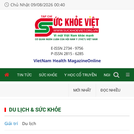
Chủ Nhật 09/08/2026 00:40
E-ISSN 2734 - 9756
P-ISSN 2815 - 6285
VietNam Health MagazineOnline
NLINE
TIN TỨC
SỨC KHỎE
Y HỌC CỔ TRUYỀN
NGHIÊN CỨU TRA
MỚI NHẤT
ĐỌC NHIỀU
DU LỊCH & SỨC KHỎE
Giải trí
Du lịch