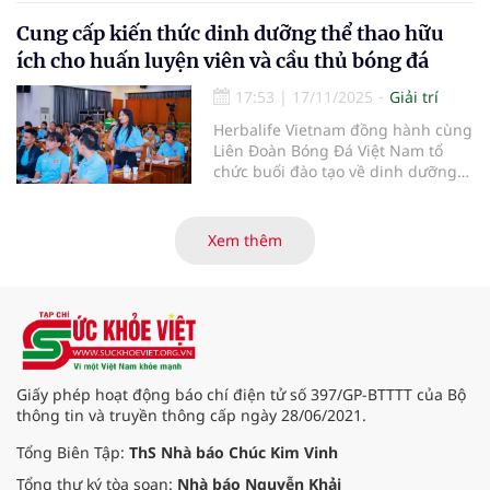
chiến công vang dội, và mạch còn
lại viết về đời sống, thân phận con
Cung cấp kiến thức dinh dưỡng thể thao hữu
người giữa hoàn cảnh lịch sử đặc
ích cho huấn luyện viên và cầu thủ bóng đá
biệt.
17:53
|
17/11/2025
Giải trí
Herbalife Vietnam đồng hành cùng
Liên Đoàn Bóng Đá Việt Nam tổ
chức buổi đào tạo về dinh dưỡng
thể thao nâng cao cho các huấn
luyện viên và cầu thủ bóng đá.
Xem thêm
Giấy phép hoạt động báo chí điện tử số 397/GP-BTTTT của Bộ
thông tin và truyền thông cấp ngày 28/06/2021.
Tổng Biên Tập:
ThS Nhà báo Chúc Kim Vinh
Tổng thư ký tòa soạn:
Nhà báo Nguyễn Khải