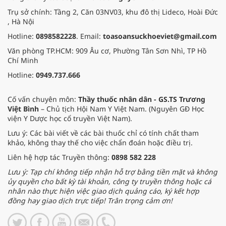
Trụ sở chính: Tầng 2, Căn 03NV03, khu đô thị Lideco, Hoài Đức
, Hà Nội
Hotline:
0898582228
. Email:
toasoansuckhoeviet@gmail.com
Văn phòng TP.HCM: 909 Âu cơ, Phường Tân Sơn Nhì, TP Hồ
Chí Minh
Hotline:
0949.737.666
Cố vấn chuyên môn:
Thầy thuốc nhân dân - GS.TS Trương
Việt Bình
– Chủ tịch Hội Nam Y Việt Nam. (Nguyên GĐ Học
viện Y Dược học cổ truyền Việt Nam).
Lưu ý: Các bài viết về các bài thuốc chỉ có tính chất tham
khảo, không thay thế cho việc chẩn đoán hoặc điều trị.
Liên hệ hợp tác Truyền thông:
0898 582 228
Lưu ý: Tạp chí không tiếp nhận hỗ trợ bằng tiền mặt và không
ủy quyền cho bất kỳ tài khoản, công ty truyền thông hoặc cá
nhân nào thực hiện việc giao dịch quảng cáo, ký kết hợp
đồng hay giao dịch trực tiếp! Trân trọng cảm ơn!