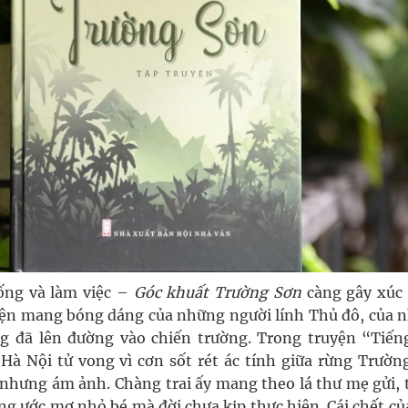
ống và làm việc –
Góc khuất Trường Sơn
càng gây xúc
uyện mang bóng dáng của những người lính Thủ đô, của 
g đã lên đường vào chiến trường. Trong truyện “Tiến
Hà Nội tử vong vì cơn sốt rét ác tính giữa rừng Trườn
 nhưng ám ảnh. Chàng trai ấy mang theo lá thư mẹ gửi, 
ng ước mơ nhỏ bé mà đời chưa kịp thực hiện. Cái chết củ