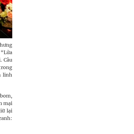
nhưng
 “Lửa
. Câu
trong
 linh
 bom,
m mại
ữ lại
tranh: