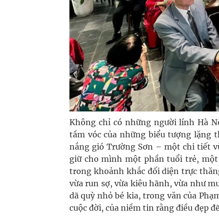
Không chỉ có những người lính Hà N
tầm vóc của những biểu tượng lặng t
nắng gió Trường Sơn – một chi tiết vừ
giữ cho mình một phần tuổi trẻ, mộ
trong khoảnh khắc đối diện trực thă
vừa run sợ, vừa kiêu hãnh, vừa như mu
dã quỳ nhỏ bé kia, trong văn của Phạm
cuộc đời, của niềm tin rằng điều đẹp đ