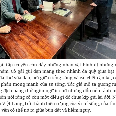
ội, tập truyện còn đầy những nhân vật bình dị nhưng
hầm. Cô gái gùi đạn mang theo nhành dã quỳ giữa bạt
a thơ vừa đau, bởi giữa tiếng súng và cái chết cận kề, 
t phần mong manh của sự sống. Tác giả mô tả gương m
ng địch bằng thứ ngôn ngữ ít chữ nhưng dồn nén: ánh m
ốn nói rằng cô còn một điều gì đó chưa kịp gửi lại đời.
 Việt Long, trở thành biểu tượng của ý chí sống, của tì
ẽ vẫn có thể nở ra giữa bùn đất và hiểm nguy.