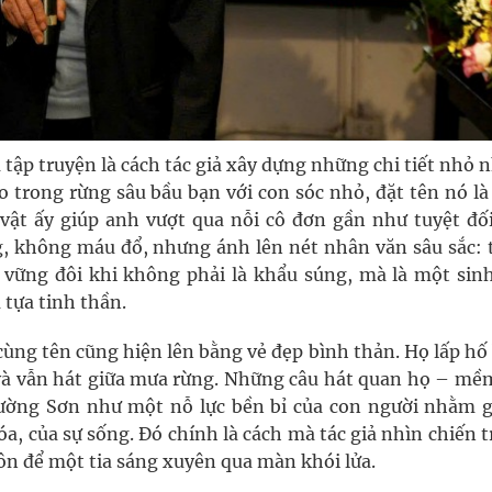
ập truyện là cách tác giả xây dựng những chi tiết nhỏ 
o trong rừng sâu bầu bạn với con sóc nhỏ, đặt tên nó là
vật ấy giúp anh vượt qua nỗi cô đơn gần như tuyệt đối
g, không máu đổ, nhưng ánh lên nét nhân văn sâu sắc: 
 vững đôi khi không phải là khẩu súng, mà là một sinh
tựa tinh thần.
ùng tên cũng hiện lên bằng vẻ đẹp bình thản. Họ lấp hố
 và vẫn hát giữa mưa rừng. Những câu hát quan họ – mề
ường Sơn như một nỗ lực bền bỉ của con người nhằm gi
a, của sự sống. Đó chính là cách mà tác giả nhìn chiến 
n để một tia sáng xuyên qua màn khói lửa.