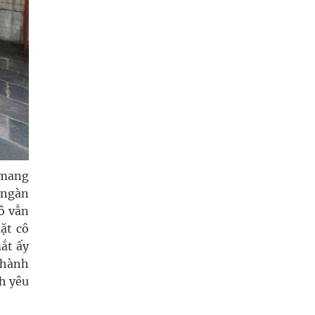
 mang
 ngàn
cô vẫn
ặt cô
ắt ấy
 Nhành
nh yêu