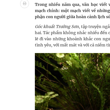
Nhiều lợi thế để nâng chất lượng y tế
Trong nhiều năm qua, văn học viết v
mạch chính: một mạch viết về những c
Vương Thành Công: Khi việc học bắt đầu từ trải 
phận con người giữa hoàn cảnh lịch sử
Tầm soát sớm ung thư vú giúp cứu sống hàng ng
Góc khuất Trường Sơn
, tập truyện ng
hai. Tác phẩm không nhắc nhiều đến c
Giải pháp nâng cao thị lực thời hiện đại
lẽ đi vào những khoảnh khắc con người
tình yêu, với mất mát và với cả niềm 