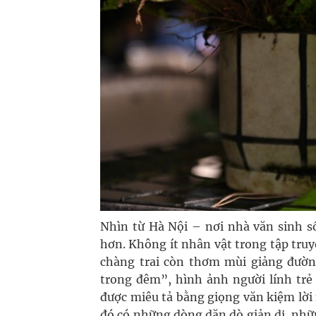
Nhìn từ Hà Nội – nơi nhà văn sinh s
hơn. Không ít nhân vật trong tập tr
chàng trai còn thơm mùi giảng đườn
trong đêm”, hình ảnh người lính trẻ 
được miêu tả bằng giọng văn kiệm lời
đó có những dòng dặn dò giản dị, nhữ