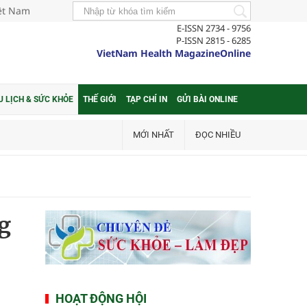
iệt Nam
E-ISSN 2734 - 9756
P-ISSN 2815 - 6285
VietNam Health MagazineOnline
U LỊCH & SỨC KHỎE
THẾ GIỚI
TẠP CHÍ IN
GỬI BÀI ONLINE
MỚI NHẤT
ĐỌC NHIỀU
g
HOẠT ĐỘNG HỘI