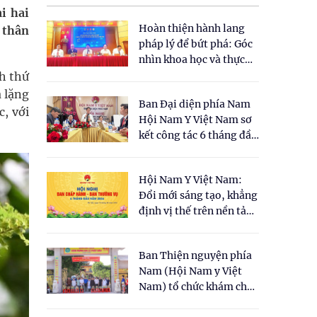
i hai
Hoàn thiện hành lang
 thân
pháp lý để bứt phá: Góc
nhìn khoa học và thực
tiễn tại Tọa đàm " Đề
h thứ
xuất một số nội dung
 lặng
Ban Đại diện phía Nam
cho Luật Y dược cổ
c, với
Hội Nam Y Việt Nam sơ
truyền Việt Nam"
kết công tác 6 tháng đầu
năm 2026
Hội Nam Y Việt Nam:
Đổi mới sáng tạo, khẳng
định vị thế trên nền tảng
y học cổ truyền và khoa
học hiện đại
Ban Thiện nguyện phía
Nam (Hội Nam y Việt
Nam) tổ chức khám chữa
bệnh y học cổ truyền và