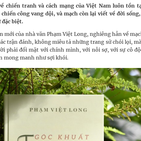
ề chiến tranh và cách mạng của Việt Nam luôn tồn tạ
hiến công vang dội, và mạch còn lại viết về đời sống,
nghiệm thực tế
 đặc biệt.
hìn phụ nữ mỗi năm
ắn mới của nhà văn Phạm Việt Long, nghiêng hẳn về mạc
ác trận đánh, không miêu tả những trang sử chói lọi, mà
 phải đối mặt với chính mình, với nỗi sợ, với sự cô độ
tin mong manh như sợi khói.