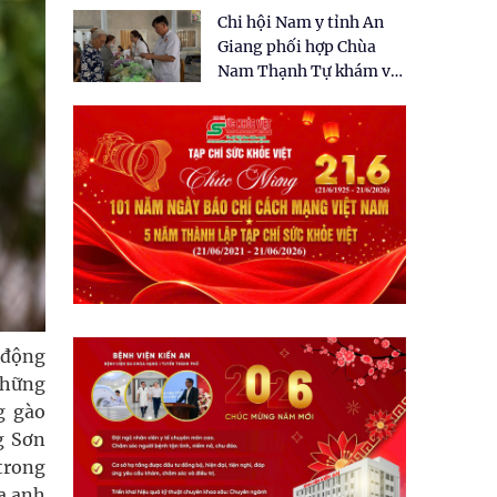
tặng quà cho 150 người
Chi hội Nam y tỉnh An
dân tại xã Tân Tập
Giang phối hợp Chùa
Nam Thạnh Tự khám và
cấp thuốc miễn phí cho
nhân dân
 động
những
g gào
g Sơn
trong
a anh