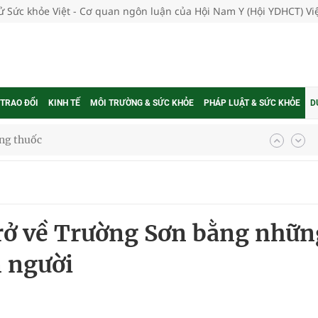
tử Sức khỏe Việt - Cơ quan ngôn luận của Hội Nam Y (Hội YDHCT) V
 TRAO ĐỔI
KINH TẾ
MÔI TRƯỜNG & SỨC KHỎE
PHÁP LUẬT & SỨC KHỎE
D
ợng thuốc
g, nhiệt độ cao nhất 35 độ
rở về Trường Sơn bằng nhữn
kỳ, khám sàng lọc cho người dân
n người
ông cực hiệu quả
 chuyên gia